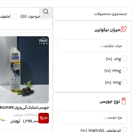
موجود
(
15
)
تخفیف 
میزان نیکوتین
)
20
(
0mg
)
20
(
3mg
)
20
(
6mg
نوع جویس
جویس تمشک آبی وزول Vozol Blackcurrant
1,499,000
تومان
%13
5.0
1,299,000
تومان
کم نیکوتین (High VG)
(
20
)