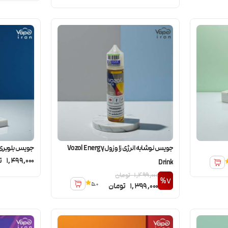
جویس نوشابه انرژی زا وزول Vozol Energy
جویس بلوبری وزول berry
1,499,000
ت
Drink
1,499,000
تومان
%7
5.0
1,399,000
تومان