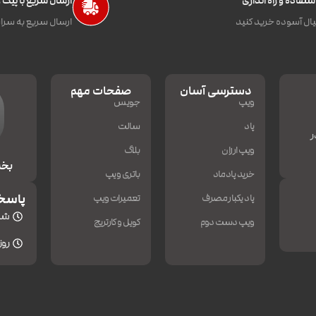
تفاده و راه اندازی
ارسال سریع با پیک
ال آسوده خرید کنید
ارسال سریع به سراس
دسترسی آسان
صفحات مهم
ویپ
جویس
پاد
سالت
ر
ویپ ارزان
بلاگ
بخش
خرید پادماد
باتری ویپ
پاسخ
پاد یکبار مصرف
تعمیرات ویپ
شنبه
ویپ دست دوم
کویل و کارتریج
روزه