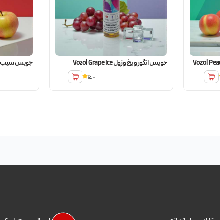
جویس انگور و یخ وزول Vozol Grape Ice
جویس سیب و هلو وزول 
5.0