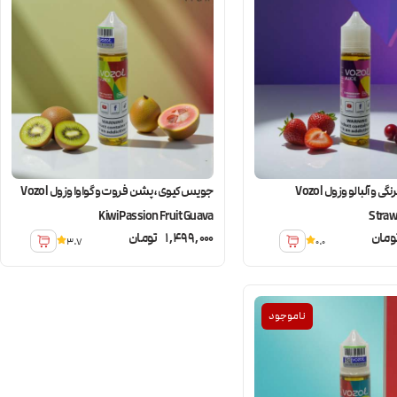
جویس توت فرنگی و آلبالو وزول Vozol
جویس کیوی، پشن فروت و گواوا وزول Vozol
Kiwi Passion Fruit Guava
Straw
ومان
1,499,000
تومان
3.7
0.0
ناموجود