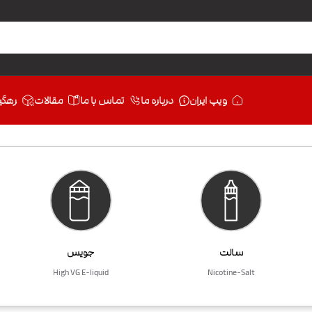
ویپ ایران
درباره ما
تماس با ما
مقالات
رهگی
سالت
جویس
High VG E-liquid
Nicotine-Salt