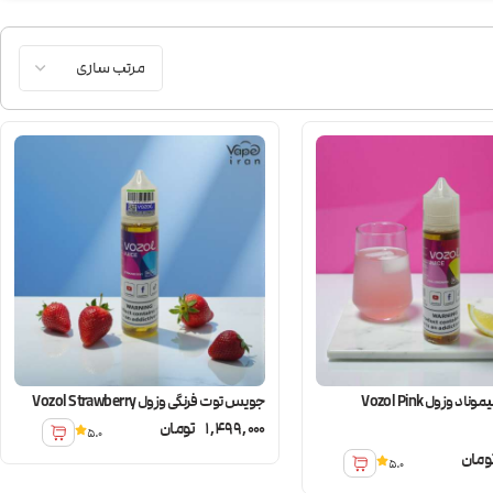
جویس پینک لیموناد وزول Vozol Pink
جویس توت فرنگی وزول Vozol Strawberry
1,499,000
تومان
5.0
ومان
5.0