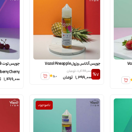
 کیوی وزول Vozol
جویس آناناس وزول Vozol Pineapple
1,499,000
تومان
berry Cherry
%7
5.0
1,399,000
تومان
1,499,000
ت
ناموجود