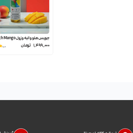
جویس هلو و انبه وزول Vozol Peach Mango
1,499,000
تومان
0.0