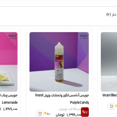
دار
(
6
)
جویس آدامس انگور و تمشک وزول Vozol
Lemonade
Purple Candy
1,499,000
ت
1,499,000
تومان
%7
5.0
1,399,000
تومان