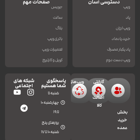
دسترسی آسان
صفحات مهم
ویپ
جویس
پاد
سالت
ویپ ارزان
بلاگ
خرید پادماد
باتری ویپ
پاد یکبار مصرف
تعمیرات ویپ
ویپ دست دوم
کویل و کارتریج
پاسخگوی
شبکه های
گارانتی
ویپ‌های
شما هستیم
اجتماعی
و
کارکرده
شنبه تا
اصالت
چهارشنبه 10
کالا
تا 19
بخش
خرید
روزهای پنج
عمده
شنبه 10 تا 17