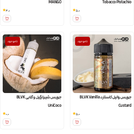
MANGO
Tobacco Pistachio
4.0
5.0
ناموجود
ناموجود
جویس وانیل کاستارد BLVK Vanilla
جویس شیرنارگیل و گلابی BLVK
UniCoco
Custard
0.0
5.0