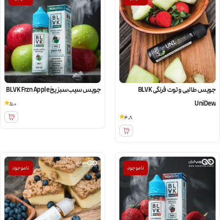
جویس طالبی و توت فرنگی BLVK
جویس سیب سبز یخ BLVK Frzn Apple
UniDew
5.0
4.8
ناموجود
ناموجود