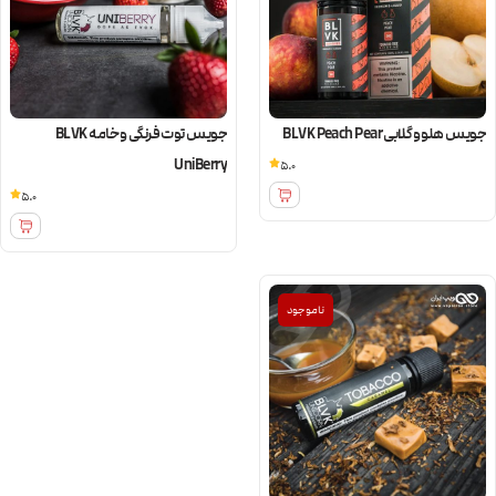
جویس هلو و گلابی BLVK Peach Pear
جویس توت فرنگی و خامه BLVK
UniBerry
5.0
5.0
ناموجود