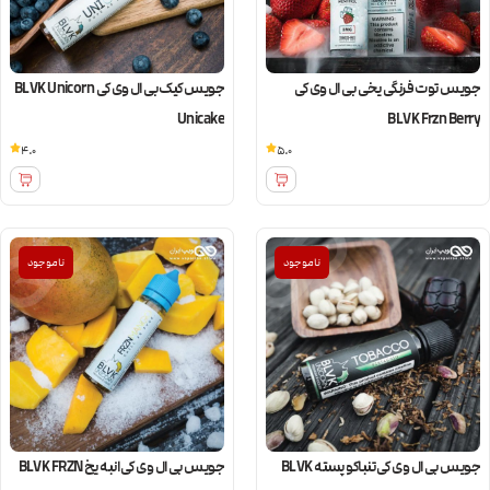
جویس توت فرنگی یخی بی ال وی کی
جویس کیک بی ال وی کی BLVK Unicorn
Unicake
BLVK Frzn Berry
4.0
5.0
ناموجود
ناموجود
جویس بی ال وی کی تنباکو پسته BLVK
جویس بی ال وی کی انبه یخ BLVK FRZN