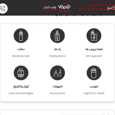
رد کردن به ناوبری
ویپ ایران
منو
رد کردن به محتوای اصلی
VAPE IRAN
خانه
/
محصولات برچسب خورده “جویس بی ال وی کی BLVK”
همه ی ویپ ها
پاد ها
سالت
Nicotine-Salt
PodSystems
All Vapes Kit
جویس
تجهیزات
کویل و کارتریج
coils and cartridges
Accessories
High VG E-liquid