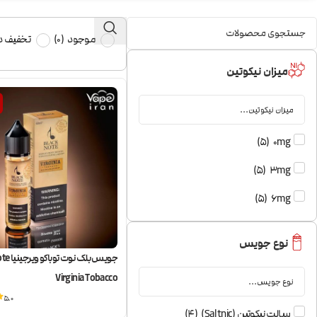
موجود
(
0
)
تخفیف دا
میزان نیکوتین
)
5
(
0mg
)
5
(
3mg
)
5
(
6mg
نوع جویس
جویس بلک ن
Virginia Tobacco
5.0
سالت نیکوتین (Saltnic)
(
4
)