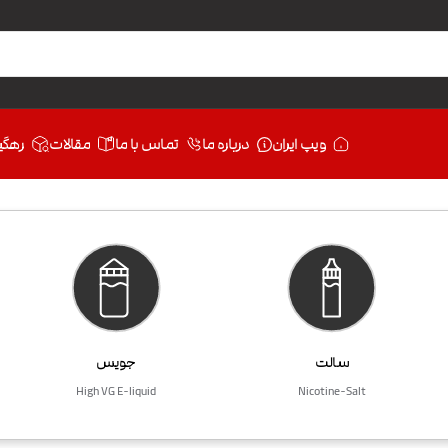
ویپ ایران
درباره ما
تماس با ما
مقالات
رهگی
سالت
جویس
High VG E-liquid
Nicotine-Salt