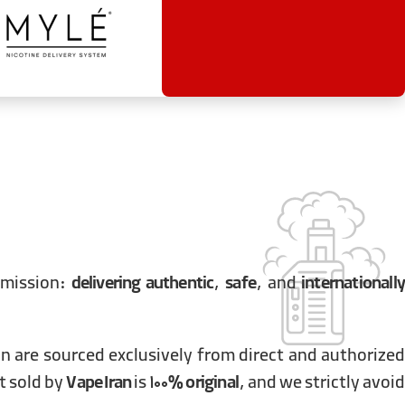
 mission:
delivering authentic
,
safe
, and
internationall
an are sourced exclusively from direct and authorized
t sold by
Vape Iran
is
100% original
, and we strictly avoi