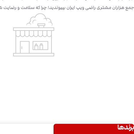
جمع هزاران مشتری راضی ویپ ایران بپیوندید؛ چرا که سلامت و رضایت 
برندها