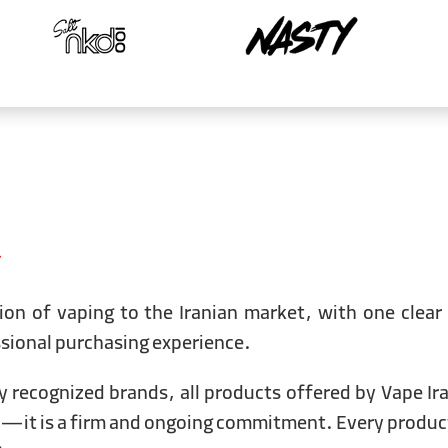
Serving your vaping needs from 2016
ion of vaping to the Iranian market, with one clear
ssional purchasing experience.
ly recognized brands, all products offered by Vape Ir
 us—it is a firm and ongoing commitment. Every produc