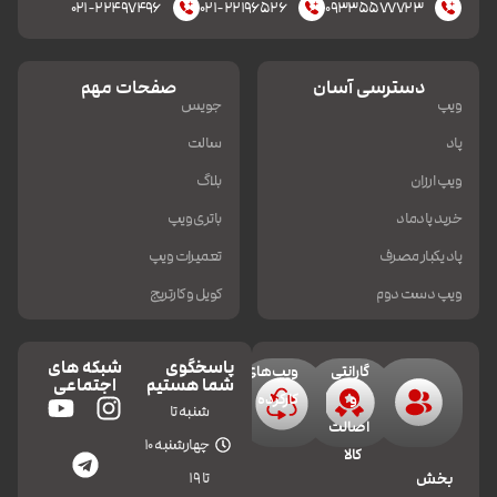
۰۲۱-۲۲۴۹۷۴۹۶
۰۲۱-۲۲۱۹۶۵۲۶
۰۹۳۳۵۵۷۷۷۲۳
دسترسی آسان
صفحات مهم
ویپ
جویس
پاد
سالت
ویپ ارزان
بلاگ
خرید پادماد
باتری ویپ
پاد یکبار مصرف
تعمیرات ویپ
ویپ دست دوم
کویل و کارتریج
پاسخگوی
شبکه های
گارانتی
ویپ‌های
شما هستیم
اجتماعی
و
کارکرده
شنبه تا
اصالت
چهارشنبه 10
کالا
تا 19
بخش