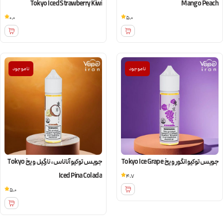
Tokyo Iced Strawberry Kiwi
Mango Peach
0.0
5.0
ناموجود
ناموجود
جویس توکیو انگور و یخ Tokyo Ice Grape
جویس توکیو آناناس، نارگیل و یخ Tokyo
Iced Pina Colada
4.7
5.0