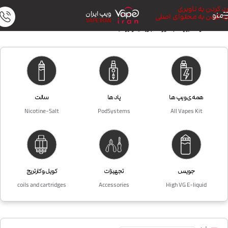
رد کردن به ناوبری
ویپ ایران
منو
رد کردن به محتوای اصلی
VAPE IRAN
خانه
/
محصولات برچسب خورده “جویس توکیو Tokyo”
همه ی ویپ ها
پاد ها
سالت
Nicotine-Salt
PodSystems
All Vapes Kit
جویس
تجهیزات
کویل و کارتریج
coils and cartridges
Accessories
High VG E-liquid