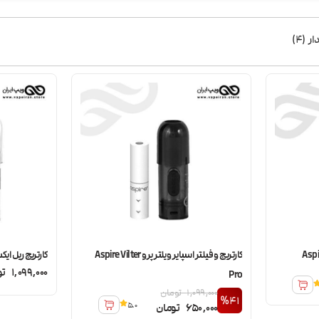
ار
(
4
)
کارتریج و فیلتر اسپایر ویلتر پرو Aspire Vilter
کارتریج ریل ایکس اسپای
1,099,000
تو
Pro
1,099,000
تومان
%41
5.0
650,000
تومان