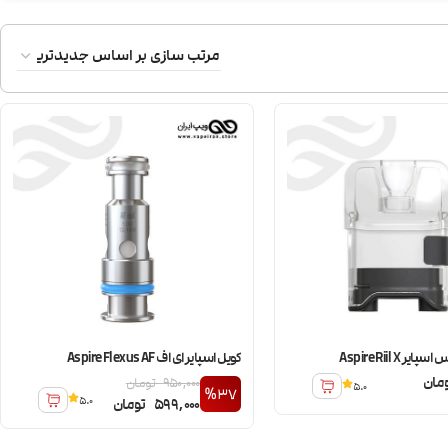
ر Aspire Riil X
کویل اسپایر ای اف Aspire Flexus AF
مان
950,000
تومان
5.0
%37
5.0
599,000
تومان