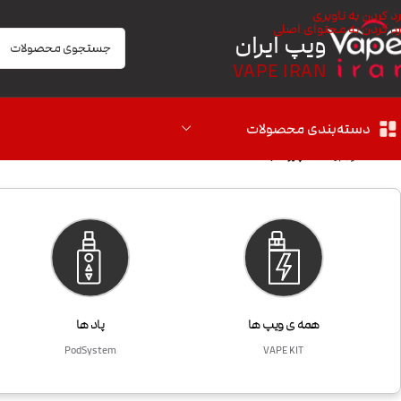
رد کردن به ناوبری
رد کردن به محتوای اصلی
ویپ ایران
VAPE IRAN
دسته‌بندی محصولات
خانه
/
محصول برندها
/
اسپایر Aspire
همه ی ویپ ها
پاد ها
PodSystem
VAPE KIT