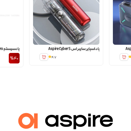
پاد اسپایر سایبر اس Aspire Cyber S
پادسیستم Aspire Vilter Pro جعبه باز
4.7
%40