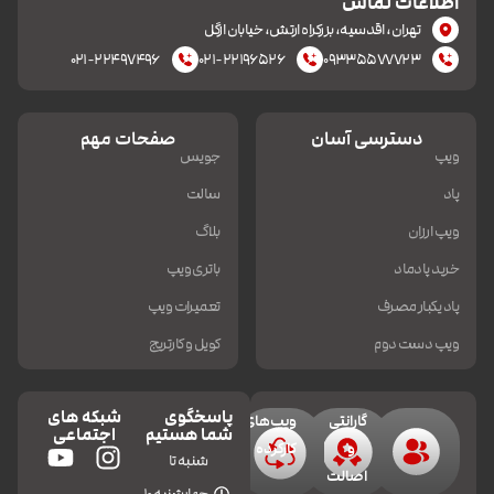
اطلاعات تماس
تهران، اقدسیه، بزرکراه ارتش، خیابان ازگل
۰۲۱-۲۲۴۹۷۴۹۶
۰۲۱-۲۲۱۹۶۵۲۶
۰۹۳۳۵۵۷۷۷۲۳
دسترسی آسان
صفحات مهم
ویپ
جویس
پاد
سالت
ویپ ارزان
بلاگ
خرید پادماد
باتری ویپ
پاد یکبار مصرف
تعمیرات ویپ
ویپ دست دوم
کویل و کارتریج
پاسخگوی
شبکه های
گارانتی
ویپ‌های
شما هستیم
اجتماعی
و
کارکرده
شنبه تا
اصالت
چهارشنبه 10