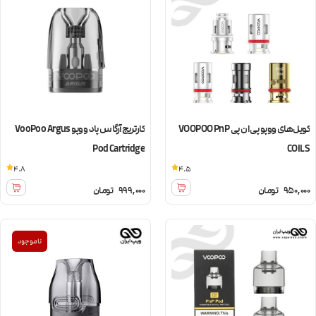
کویل‌های ووپو پی ان پی VOOPOO PnP
کارتریج آرگاس پاد ووپو VooPoo Argus
Pod Cartridge
COILS
4.8
4.5
950,000
تومان
999,000
تومان
ناموجود