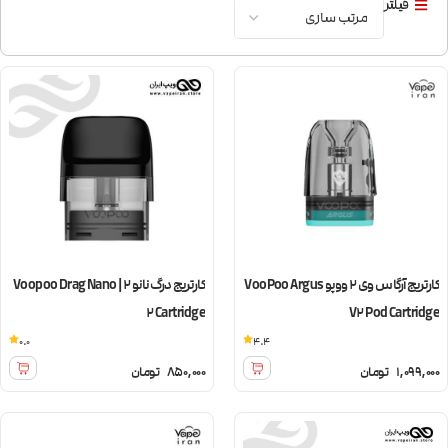
فیلتر
کارتریج آرگاس وی 2 ووپو VooPoo Argus
کارتریج درگ نانو 2 | Voopoo Drag Nano
2 Cartridge
V2 Pod Cartridge
0.0
4.4
1,099,000
تومان
850,000
تومان