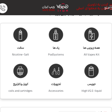
رد کردن به ناوبری
ویپ ایران
منو
رد کردن به محتوای اصلی
VAPE IRAN
خانه
/
محصولات برچسب خورده “کویل و کارتریج ووپو Voopoo”
همه ی ویپ ها
پاد ها
سالت
Nicotine-Salt
PodSystems
All Vapes Kit
جویس
تجهیزات
کویل و کارتریج
coils and cartridges
Accessories
High VG E-liquid