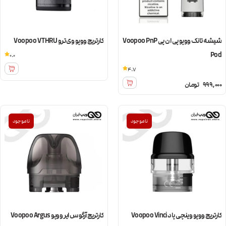
شیشه تانک ووپو پی ان پی Voopoo PnP
کارتریج ووپو وی ترو Voopoo V THRU
Pod
0.0
4.7
999,000
تومان
ناموجود
ناموجود
کارتریج ووپو وینچی پاد Voopoo Vinci
کارتریج آرگوس ایر ووپو Voopoo Argus