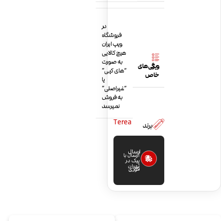
در
فروشگاه
ویپ ایران
هیچ کالایی
به صورت
ویژگی‌های
“های کپی”
خاص
یا
“غیراصلی”
به فروش
نمیرسد
Terea
برند
ارسال
ارسال با
پیک در
تهران
فوری