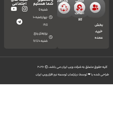
گارانتی
ویپ‌های
شما هستیم
اجتماعی
و
کارکرده
شنبه تا
اصالت
چهارشنبه 10
کالا
تا 19
بخش
خرید
روزهای پنج
عمده
شنبه 10 تا 17
کليه حقوق متعلق به شرکت ویپ ایران می باشد.© 2026
طراحی شده با ❤︎ توسط دپارتمان توسعه نرم افزار ویپ ایران