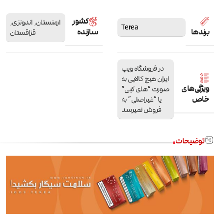
کشور
ارمنستان
,
اندونزی
,
Terea
برندها
سازنده
قزاقستان
در فروشگاه ویپ
ایران هیچ کالایی به
ویژگی‌های
صورت “های کپی”
خاص
یا “غیراصلی” به
فروش نمیرسد
توضیحات