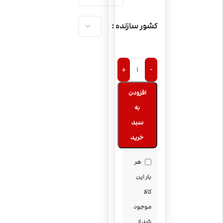
کشور سازنده
+
-
افزودن
به
سبد
خرید
هر
بار این
کالا
موجود
شد از