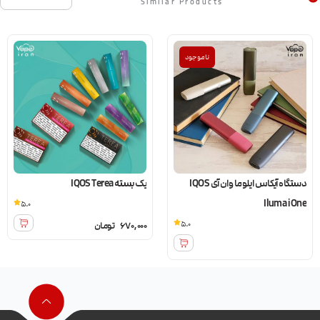
Similar Products
ناموجود
دستگاه آیکاس ایلوما وان آی IQOS
یک بسته IQOS Terea
یک بسته IQOS heets
5.0
5.0
670,000
تومان