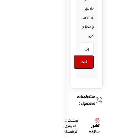
طریق
sms من
را مطلع
کن.
ثبت
مشخصات
محصول:
ارمنستان
,
کشور
اندونزی
,
سازنده
قزاقستان