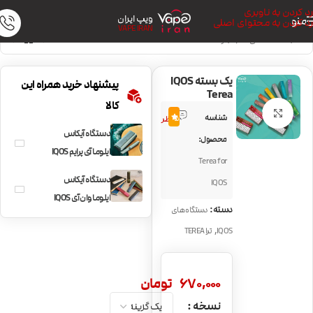
رد کردن به ناوبری
ویپ ایران
منو
رد کردن به محتوای اصلی
VAPE IRAN
خانه
/
دستگاه های IQOS
/
ترا TEREA
یک بسته IQOS
پیشنهاد خرید همراه این
Terea
کالا
2
بزرگنمایی تصویر
شناسه
5.0
نظر
دستگاه آیکاس
محصول:
ایلوما آی پرایم IQOS
Terea for
Iluma i Prime
دستگاه آیکاس
IQOS
ایلوما وان آی IQOS
دسته:
دستگاه های
Iluma i One
,
IQOS
ترا TEREA
670,000
تومان
نسخه