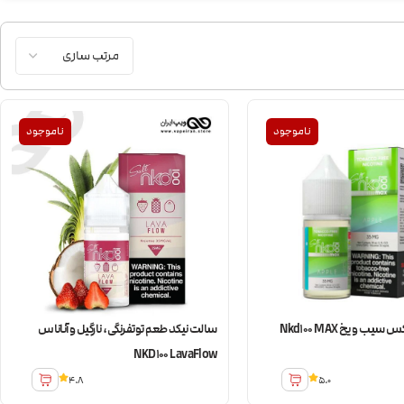
ناموجود
ناموجود
سالت نیکد مکس سیب و یخ Nkd100 MAX
سالت نیکد طعم توتفرنگی، نارگیل و آناناس
NKD100 LavaFlow
4.8
5.0