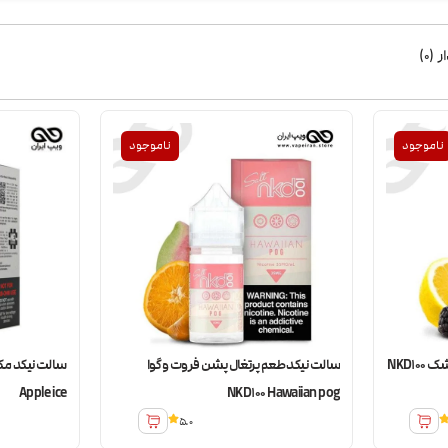
ر
(
0
)
ناموجود
ناموجود
سالت نیکد طعم بلوبری،لیمو و تمشک NKD100
سالت نیکد طعم پرتغال پشن فروت و گوا
Apple ice
NKD100 Hawaiian pog
5.0