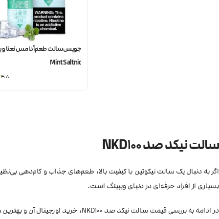
Mint Saltnic
4.8
سالت نیکد صد NKD100
بسیاری از افراد حرفه‌ای در دنیای ویپینگ است.
در ادامه به بررسی قیمت سالت نیکد صد NKD100، خرید اورجینال آن و بهترین روش تهیه این محصول از ویپ ایران می‌پردازیم.