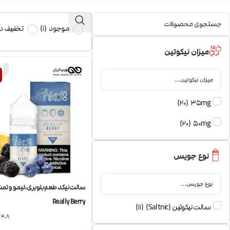
موجود
(
1
)
تخفیف دا
میزان نیکوتین
)
20
(
35mg
)
20
(
50mg
نوع جویس
Really Berry
سالت نیکوتین (Saltnic)
(
11
)
4.8