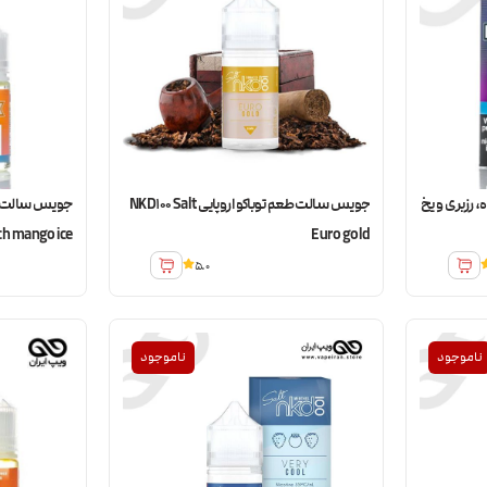
رزبری و یخ
جویس سالت طعم توباکو اروپایی NKD100 Salt
ch mango ice
Euro gold
5.0
ناموجود
ناموجود