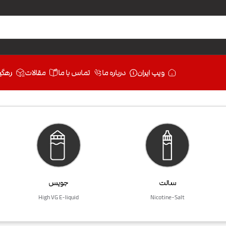
ویپ ایران
درباره ما
تماس با ما
مقالات
رهگی
سالت
جویس
High VG E-liquid
Nicotine-Salt