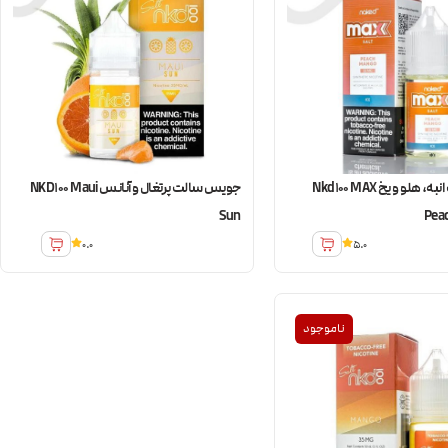
جویس سالت انبه، هلو و یخ Nkd100 MAX
جویس سالت پرتغال و آنانس NKD100 Maui
Sun
Pea
0.0
5.0
ناموجود