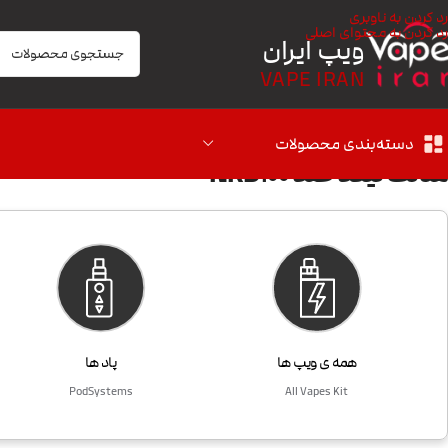
رد کردن به ناوبری
رد کردن به محتوای اصلی
ویپ ایران
VAPE IRAN
دسته‌بندی محصولات
سالت نیکد صد NKD100
همه ی ویپ ها
پاد ها
PodSystems
All Vapes Kit