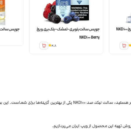
جویس سالت طعم آدامس نعنا و یخ NKD100
جویس سالت بلوبری-تمشک-بلک بری و یخ
جویس سالت انبه  Mango
NKD100 Berry
4.8
اگر به دنبال یک سالت نیکوتین با کیفیت بالا، طعم‌های جذاب و کام‌دهی بی‌نظیر هس