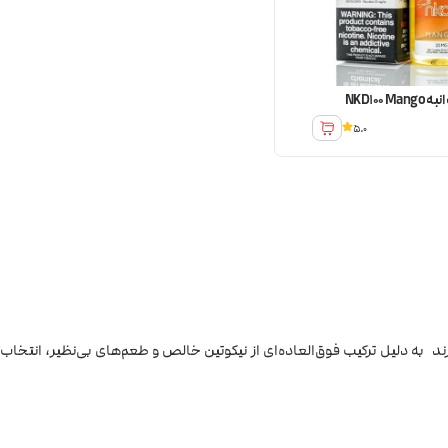
NKD100
5.0
تید، سالت نیکد صد NKD100 یکی از بهترین گزینه‌ها برای شماست. این برند به دلیل ترکیب فوق‌العاده‌ای از نیکوتین خالص و طعم‌های بی‌نظیر، انتخاب