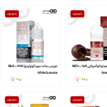
ناموجود
ناموجود
سالت نیکد طعم توباکو آمریکایی NKD100 Salt
جویس سالت میوه گواوا و یخ Nkd100 MAX
White Guava ice
Amer
5.0
4.7
ناموجود
ناموجود