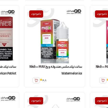
ناموجود
ناموجود
د مکس توتفرنگی و یخ Nkd100 MAX
سالت نیکد مکس هندوانه و یخ Nkd100 MAX
ican Patriot
Watermelon ice
4.8
ناموجود
ناموجود