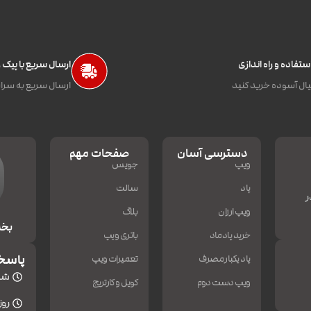
تفاده و راه اندازی
ارسال سریع با پیک
ال آسوده خرید کنید
ارسال سریع به سراس
دسترسی آسان
صفحات مهم
ویپ
جویس
پاد
سالت
ر
ویپ ارزان
بلاگ
بخش
خرید پادماد
باتری ویپ
پاسخ
پاد یکبار مصرف
تعمیرات ویپ
شنبه
ویپ دست دوم
کویل و کارتریج
روزه