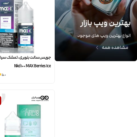
جویس سالت بلوبری، تمشک سیاه، 
Nkd100 MAX Berries Ice
5.0