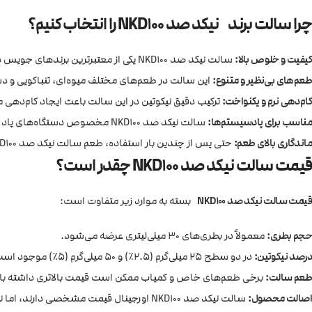
چرا سالت برند نیکد صد NKD100 را انتخاب کنیم؟
کیفیت و خلوص بالا:
سالت نیکد صد NKD100 یکی از معتبرترین برندهای جویس در جهان است که از مواد اولیه باکیفیت برای تولید محصولات خود استفاده می‌کند.
طعم‌های بی‌نظیر و متنوع:
این سالت در طعم‌های مختلف میوه‌ای، تنباکویی و 
کام‌دهی نرم و یکنواخت:
ترکیب دقیق نیکوتین در این سالت باعث ایجاد کام‌دهی 
مناسب برای پادسیستم‌ها:
سالت نیکد صد NKD100 مخصوص دستگاه‌های پاد سیستم است و مصرف بهینه جویس و عمر بیشتر کویل را تضمین می‌کند.
ماندگاری بالای طعم:
حتی پس از چندین بار استفاده، طعم سالت نیکد صد NKD100 همچنان ثابت و قوی باقی می‌ماند.
قیمت سالت نیکد صد NKD100 چقدر است؟
قیمت سالت نیکد صد NKD100
بسته به موارد زیر متفاوت است:
حجم بطری:
معمولاً در بطری‌های 30 میلی‌لیتری عرضه می‌شود.
درصد نیکوتین:
در دو سطح 25 میلی‌گرم (2.5٪) و 50 میلی‌گرم (5٪) موجود است.
طعم سالت:
برخی طعم‌های خاص و کمیاب ممکن است قیمت بالاتری داشته با
اصالت محصول:
سالت نیکد صد NKD100 اورجینال قیمت مشخصی دارند، اما نمونه‌های تقلبی ارزان‌تر بوده و کیفیت مناسبی ندارند.