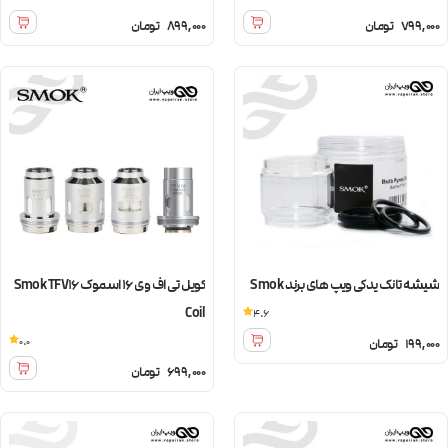
799,000
تومان
899,000
تومان
شیشه تانک یدکی ویپ های برند Smok
کویل تی اف وی 16 اسموک Smok TFV16
Coil
4.6
0.0
199,000
تومان
699,000
تومان