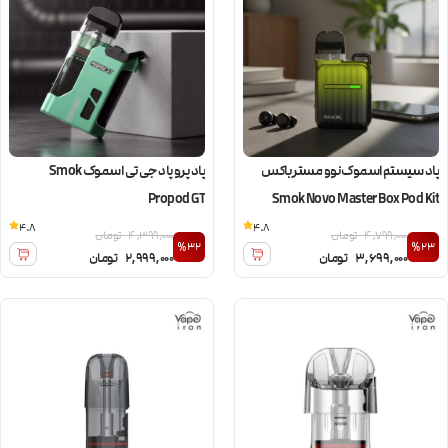
پاد سیستم اسموک نوو مستر باکس
پاد پرو پاد جی تی اسموک Smok
Propod GT
Smok Novo Master Box Pod Kit
4.8
4.8
4,799,000
تومان
4,399,000
تومان
%32
%23
3,699,000
تومان
2,999,000
تومان