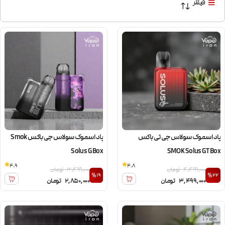
فیلتر
پاد اسموک سولاس جی تی باکس
پاد اسموک سولاس جی باکس Smok
Solus G Box
SMOK Solus GT Box
4.9
4.8
4,499,000
تومان
3,499,000
تومان
%19
%22
3,499,000
تومان
2,850,000
تومان