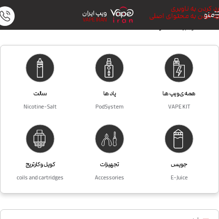
رد کردن به ناوبری
ویپ ایران
منو
رد کردن به محتوای اصلی
VAPE IRAN
خانه
/
محصول برندها
/
اسموک Smok
همه ی ویپ ها
پاد ها
سالت
Nicotine-Salt
PodSystem
VAPE KIT
جویس
تجهیزات
کویل و کارتریج
coils and cartridges
Accessories
E-Juice