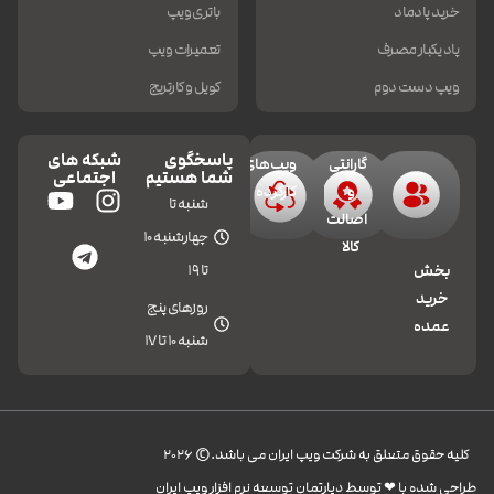
خرید پادماد
باتری ویپ
پاد یکبار مصرف
تعمیرات ویپ
ویپ دست دوم
کویل و کارتریج
پاسخگوی
شبکه های
گارانتی
ویپ‌های
شما هستیم
اجتماعی
و
کارکرده
شنبه تا
اصالت
چهارشنبه 10
کالا
تا 19
بخش
خرید
روزهای پنج
عمده
شنبه 10 تا 17
کليه حقوق متعلق به شرکت ویپ ایران می باشد.© 2026
طراحی شده با ❤︎ توسط دپارتمان توسعه نرم افزار ویپ ایران