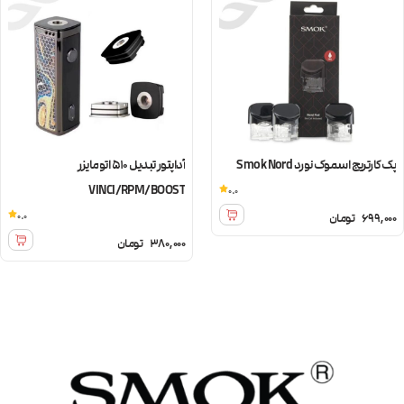
پک کارتریج اسموک نورد Smok Nord
آداپتور تبدیل 510 اتومایزر
VINCI/RPM/BOOST
0.0
0.0
699,000
تومان
380,000
تومان