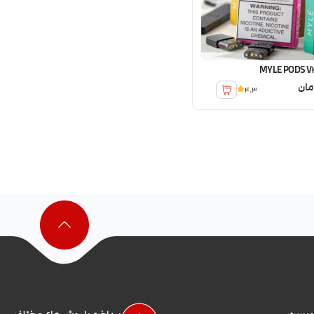
مان
4.3