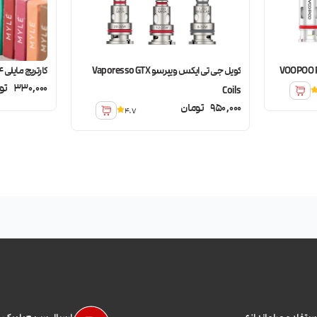
کویل جی تی ایکس ویپرسو Vaporesso GTX
کارتریج مایلی MYLE PODS V4
330,000
تو
Coils
950,000
تومان
4.7