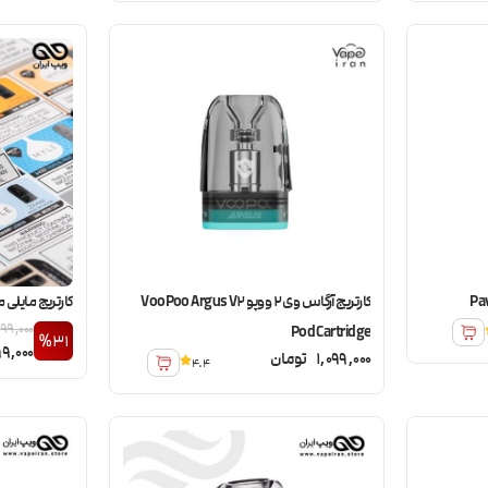
کارتریج آرگاس وی 2 ووپو VooPoo Argus V2
کارتریج مایلی متا META PODS V5
99,000
Pod Cartridge
%31
99,000
1,099,000
تومان
4.4