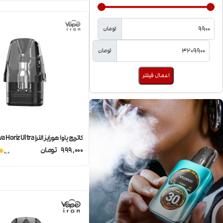
تومان
تومان
اعمال فیلتر
کاتریج پاوا هورایز الترا Pava Horiz Ultra
999,000
تومان
0.0