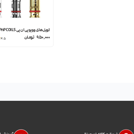
کویل‌های ووپو پی ان پی VOOPOO PnP COILS
950,000
تومان
4.5