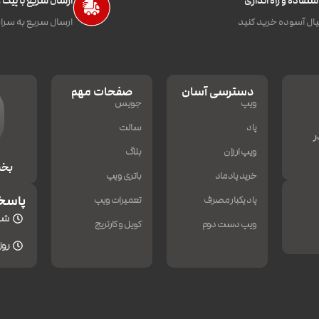
تفاده و راه اندازی
ارسال سریع با پیک
ال آسوده خرید کنید
ارسال سریع به سراس
دسترسی آسان
صفحات مهم
ویپ
جویس
پاد
سالت
ر
ویپ ارزان
بلاگ
بخش
خرید پادماد
باتری ویپ
پاسخ
پاد یکبار مصرف
تعمیرات ویپ
شنبه
ویپ دست دوم
کویل و کارتریج
روزه