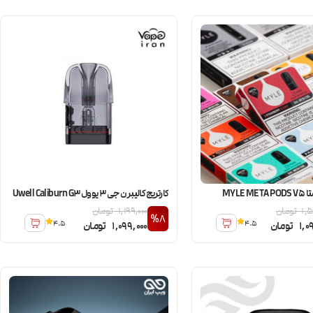
MYLE 
کارتریج کالیبرن جی 3 یوول Uwell Caliburn G3
1,5
تومان
1,199,000
تومان
%8
4.5
4.5
1,0
تومان
1,099,000
تومان