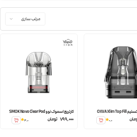
OXVA Xlim Top
کارتریج اسموک نوو SMOK Novo Clear Pod
مان
799,000
تومان
4.0
0.0