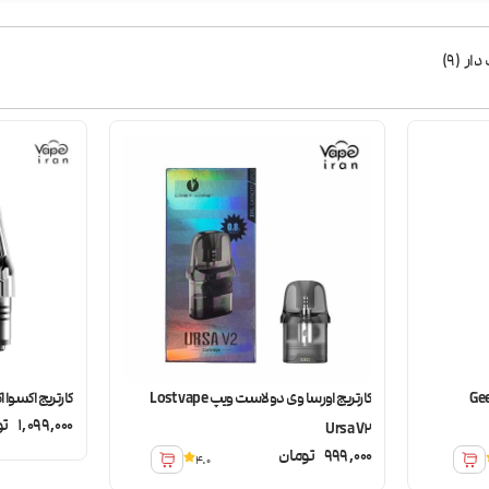
دار
(
9
)
Geekva
کارتریج اورسا وی دو لاست ویپ Lost vape
کارتریج اکسوا اکسلیم  Fill
1,099,000
تو
Ursa V2
999,000
تومان
4.0