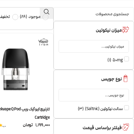
موجود
(
89
)
تخفیف 
میزان نیکوتین
)
1
(
50mg
نوع جویس
سالت نیکوتین (Saltnic)
(
3
)
کارتریج کیو گیک ویپ pe Q Pod
Cartridge
1,199,000
تومان
0.0
فیلتر براساس قیمت