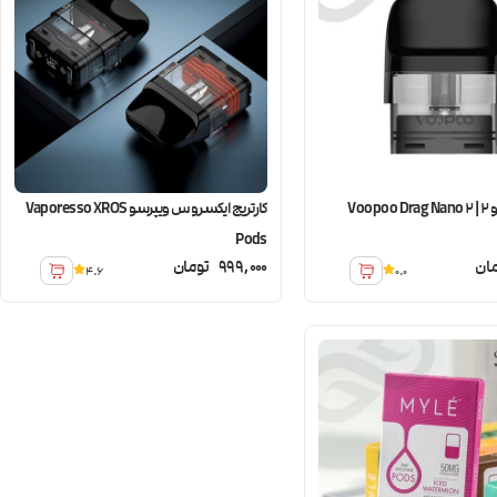
کارتریج درگ نانو 2 | Voopoo Drag Nano 2
کارتریج ایکسروس ویپرسو Vaporesso XROS
Pods
ان
999,000
تومان
4.6
0.0