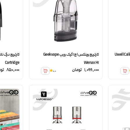
 اکسپلورر یوول Uwell Caliburn
کارتریج وینکس اچ 1 گیک ویپ Geekvape
Cartridge
Wenax H1
1,099,000
تومان
850,000
توم
0.0