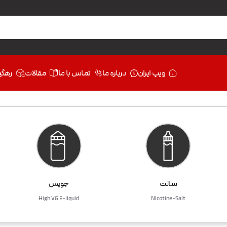
ویپ ایران
درباره ما
تماس با ما
مقالات
رهگی
سالت
جویس
High VG E-liquid
Nicotine-Salt