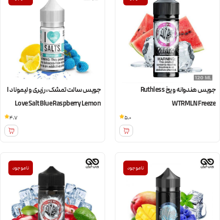
جویس هندوانه و یخ Ruthless
جویس سالت تمشک، رزبری و لیموناد I
Love Salt Blue Raspberry Lemon
WTRMLN Freeze
4.7
5.0
ناموجود
ناموجود