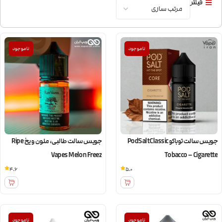
فیلتر
ناموجود
ناموجود
جویس سالت توباکو PodSalt Classic
جویس سالت طالبی، ملون و یخ Ripe
Vapes Melon Freez
Tobacco – Cigarette
4.6
5.0
ناموجود
ناموجود