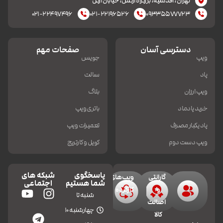
تهران، اقدسیه، بزرکراه ارتش، خیابان ازگل
۰۲۱-۲۲۴۹۷۴۹۶
۰۲۱-۲۲۱۹۶۵۲۶
۰۹۳۳۵۵۷۷۷۲۳
دسترسی آسان
صفحات مهم
ویپ
جویس
پاد
سالت
ویپ ارزان
بلاگ
خرید پادماد
باتری ویپ
پاد یکبار مصرف
تعمیرات ویپ
ویپ دست دوم
کویل و کارتریج
پاسخگوی
شبکه های
گارانتی
ویپ‌های
شما هستیم
اجتماعی
و
کارکرده
شنبه تا
اصالت
چهارشنبه 10
کالا