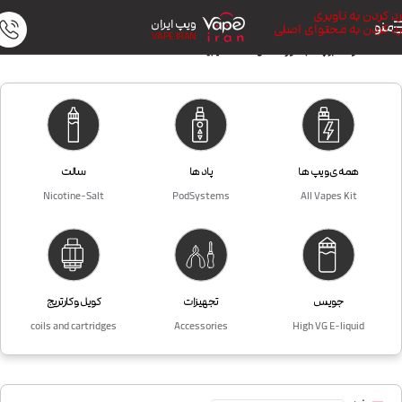
رد کردن به ناوبری
ویپ ایران
منو
رد کردن به محتوای اصلی
VAPE IRAN
خانه
/
محصولات برچسب خورده “خرید سالت دیجیکالا”
همه ی ویپ ها
پاد ها
سالت
Nicotine-Salt
PodSystems
All Vapes Kit
جویس
تجهیزات
کویل و کارتریج
coils and cartridges
Accessories
High VG E-liquid