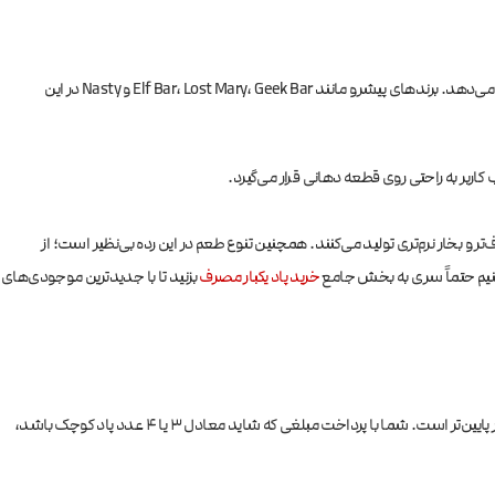
زمانی که تصمیم به خرید پاد یکبار مصرف ۵۰۰۰ پاف می‌گیرید، با ویترینی از تنوع روبرو می‌شوید که شاید در نگاه اول گیج‌کننده باشد، اما همین تنوع قدرت انتخاب بالایی به شما می‌دهد. برندهای پیشرو مانند Elf Bar، Lost Mary، Geek Bar و Nasty در این
ربر به راحتی روی قطعه دهانی قرار می‌گیرد.
ری دارند و در نتیجه طعم شفاف‌تر و بخار نرم‌تری تولید می‌کنند. همچنین تنوع طعم در این رده بی‌نظیر است؛ از
‌کنیم حتماً سری به بخش جامع
خرید پاد یکبار مصرف
بزنید تا با جدیدترین موجودی‌های
اگر قیمت این دستگاه را با پادهای ۶۰۰ یا ۸۰۰ پاف مقایسه کنید، شاید در ابتدا گران‌تر به نظر برسد اما با یک محاسبه سرانگشتی متوجه می‌شوید که هزینه به ازای هر پاف بسیار پایین‌تر است. شما با پرداخت مبلغی که شاید معادل ۳ یا ۴ عدد پاد کوچک باشد،