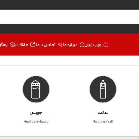
ویپ ایران
درباره ما
تماس با ما
مقالات
رهگی
سالت
جویس
High VG E-liquid
Nicotine-Salt