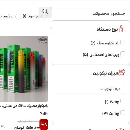
موجود
(
1
)
تخفیف دا
نوع دستگاه
پاد یکبارمصرف
(
6
)
ویپ های اقتصادی
(
5
)
میزان نیکوتین
)
1
(
20mg
پاد یکبا
)
3
(
50mg
Puffs
599,000
تومان
%8
4.7
550,000
تومان