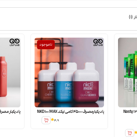
ر
(
1
)
ناموجود
ر مصرف 1200 کامی نستی Nasty 1200
پاد یکبارمصرف 4500 کامی نیکد NKD100 MAX
پاد یکبار مصرف مایلی 
4.9