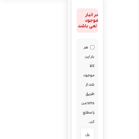
در انبار
موجود
نمی باشد
هر
بار این
کالا
موجود
شد از
طریق
sms من
را مطلع
کن.