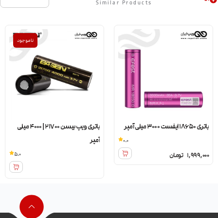
Similar Products
ناموجود
باتری 18650 ایفست 3000 میلی آمپر
باتری ویپ بیسن 21700 | 4000 میلی
آمپر
0.0
5.0
1,999,000
تومان