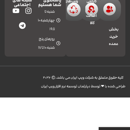
پاسخگوی
شبکه های
گارانتی
ویپ‌های
شما هستیم
اجتماعی
و
کارکرده
شنبه تا
اصالت
چهارشنبه 10
کالا
تا 19
بخش
خرید
روزهای پنج
عمده
شنبه 10 تا 17
کليه حقوق متعلق به شرکت ویپ ایران می باشد.© 2026
طراحی شده با ❤︎ توسط دپارتمان توسعه نرم افزار ویپ ایران