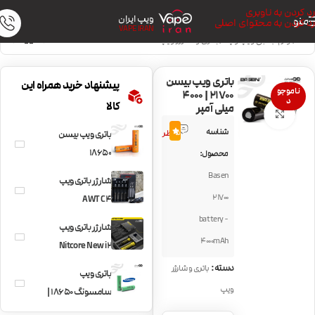
رد کردن به ناوبری
ویپ ایران
منو
رد کردن به محتوای اصلی
VAPE IRAN
خانه
/
لوازم جانبی ویپ و پاد
/
باتری و شارژر ویپ
باتری ویپ بیسن
پیشنهاد خرید همراه این
ناموجو
21700 | 4000
د
کالا
میلی آمپر
بزرگنمایی تصویر
2
شناسه
5.0
نظر
باتری ویپ بیسن
18650
محصول:
Basen
شارژر باتری ویپ
21700
AWT C4
battery -
شارژر باتری ویپ
4000mAh
Nitcore New i2
دسته:
باتری و شارژر
باتری ویپ
ویپ
سامسونگ 18650 |
2200 میلی آمپر