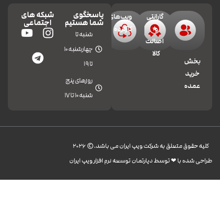
پاسخگوی
شبکه های
گارانتی
ویپ‌های
شما هستیم
اجتماعی
و
کارکرده
شنبه تا
اصالت
چهارشنبه 10
کالا
بخش
تا 19
خرید
روزهای پنج
عمده
شنبه 10 تا 17
کليه حقوق متعلق به شرکت ویپ ایران می باشد.© 2026
طراحی شده با ❤︎ توسط دپارتمان توسعه نرم افزار ویپ ایران