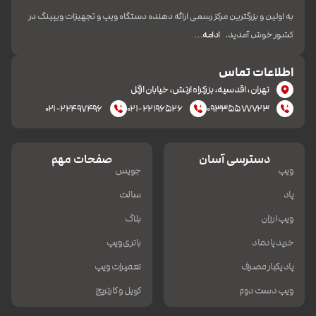
به اولین و بزرگترین مرکز رسمی ارائه دهنده دستگاه ویپ و تجهیزات ویپینگ در
کشور خوش آمدید.
ادامه…
اطلاعات تماس
تهران، اقدسیه، بزرکراه ارتش، خیابان ازگل
۰۲۱-۲۲۴۹۷۴۹۶
۰۲۱-۲۲۱۹۶۵۲۶
۰۹۳۳۵۵۷۷۷۲۳
دسترسی آسان
صفحات مهم
ویپ
جویس
پاد
سالت
ویپ ارزان
بلاگ
خرید پادماد
باتری ویپ
پاد یکبار مصرف
تعمیرات ویپ
ویپ دست دوم
کویل و کارتریج