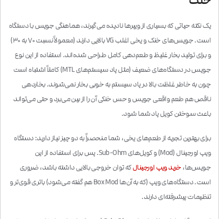
خنک
یک نکته حیاتی که بسیاری از ویپرها نادیده می‌گیرند، هماهنگی جویس با دستگاه
است. جویس‌های خنک و یخی اغلب VG بالایی دارند (معمولاً نسبت ۷۰ به ۳۰)
و برای تولید بخار غلیظ و طعم‌دهی کامل طراحی شده‌اند. استفاده از این نوع
جویس در دستگاه‌های ضعیف (مثل پاد سیستم‌های MTL) کاملاً اشتباه است
چون به خاطر غلظت بالا در پاد سیستم به خوبی بخار نمی‌شوند. بخاردهی
ناقص هم طعم واقعی جویس و حس خنکی آن را از بین می‌برد و حتی می‌تواند
باعث سوختن کویل پاد شما شود.
برای بهترین تجربه از طعم‌های یخی، شما منحصراً به دو چیز نیاز دارید: دستگاه
ویپ اورجینال (Mod) و کویل‌های Sub-Ohm. پس برای استفاده از این
جویس‌ها،
خرید ویپ اورجینال
که توان خروجی بالایی داشته باشد، ضروری
است. دستگاه‌های ویپ (که به آن‌ها Box Mod هم گفته می‌شود) باتری قوی‌تر و
تنظیمات پیشرفته‌ای دارند.