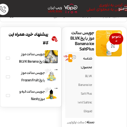
رد کردن به ناوبری
ویپ ایران
منو
رد کردن به محتوای اصلی
VAPE IRAN
خانه
/
جویس ویپ
/
سالت نیکوتین
/
سالت خنک و نعنایی
جویس سالت
پیشنهاد خرید همراه این
ناموجو
موز با یخ BLVK
د
کالا
Banana ice
بزرگنمایی تصویر
SaltPlus
جویس سالت موز
بدون
شناسه
0.0
نظر
با یخ BLVK Banana
محصول:
ice SaltPlus
جویس سالت موز
BLVK
با یخ Frozen Fruit
Banana ice
Monster Banana
جویس سالت انبه و
Salt Plus
Ice
موز Nasty
10ml Saltnic
Cushman Mango
Eliquid
Banana
,
دسته:
سالت نیکوتین