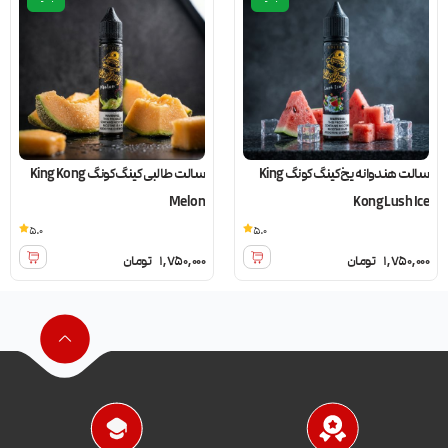
سالت هندوانه یخ کینگ کونگ King
سالت طالبی کینگ کونگ King Kong
Melon
Kong Lush Ice
5.0
5.0
1,750,000
تومان
1,750,000
تومان