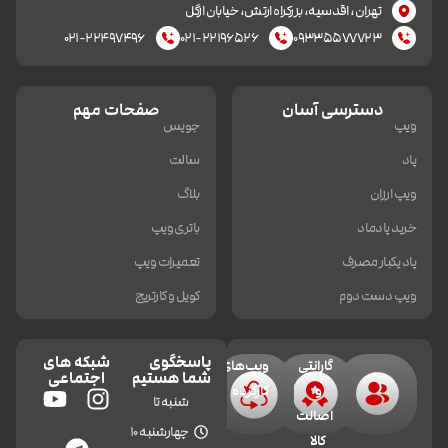
تهران، اقدسیه، بزرکراه ارتش، خیابان ازگل
۰۲۱-۲۲۴۹۷۴۹۶
۰۲۱-۲۲۱۹۶۵۲۶
۰۹۳۳۵۵۷۷۷۲۳
دسترسی آسان
صفحات مهم
ویپ
جویس
پاد
سالت
ویپ ارزان
بلاگ
خرید پادماد
باتری ویپ
پاد یکبار مصرف
تعمیرات ویپ
ویپ دست دوم
کویل و کارتریج
پاسخگوی
شبکه های
گارانتی
ویپ‌های
شما هستیم
اجتماعی
و
کارکرده
شنبه تا
اصالت
چهارشنبه 10
کالا