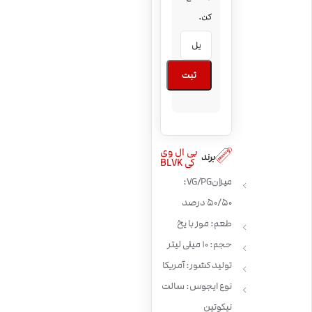
کن.
ثبت
بی ال وی
برند
کی BLVK
میزان VG/PG:
50/50 درصد
طعم: موز با یخ
حجم: 10 میلی لیتر
تولید کشور: آمریکا
نوع ایجوس: سالت
نیکوتین