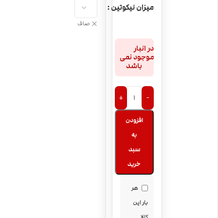
میزان نیکوتین
صاف
در انبار
موجود نمی
باشد
+
-
افزودن
به
سبد
خرید
هر
بار این
کالا