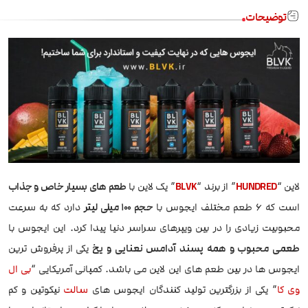
توضیحات
لاین “
HUNDRED
” از برند “
BLVK
” یک لاین با
طعم های بسیار خاص و جذاب
است که 6 طعم مختلف ایجوس با
حجم 100 میلی لیتر
دارد که به سرعت
محبوبیت زیادی را در بین ویپرهای سراسر دنیا پیدا کرد. این ایجوس با
طعمی محبوب و همه پسند آدامس نعنایی و یخ
یکی از پرفروش ترین
ایجوس ها در بین طعم های این لاین می باشد. کمپانی آمریکایی “
بی ال
وی کا
” یکی از بزرگترین تولید کنندگان ایجوس های
سالت
نیکوتین و کم