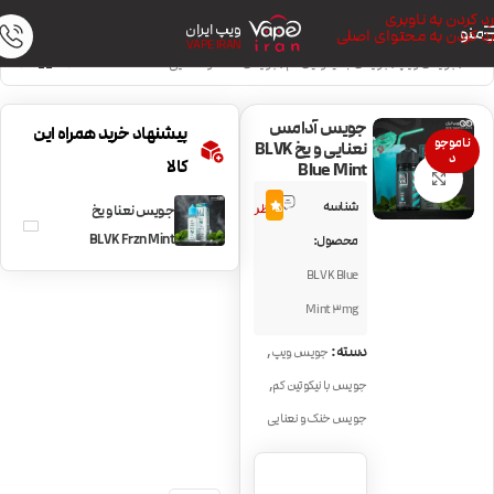
رد کردن به ناوبری
ویپ ایران
منو
رد کردن به محتوای اصلی
VAPE IRAN
خانه
/
جویس ویپ
/
جویس با نیکوتین کم
/
جویس خنک و نعنایی
جویس آدامس
پیشنهاد خرید همراه این
ناموجو
نعنایی و یخ BLVK
د
کالا
Blue Mint
بزرگنمایی تصویر
1
شناسه
5.0
نظر
جویس نعنا و یخ
BLVK Frzn Mint
محصول:
BLVK Blue
Mint 3mg
,
دسته:
جویس ویپ
,
جویس با نیکوتین کم
جویس خنک و نعنایی