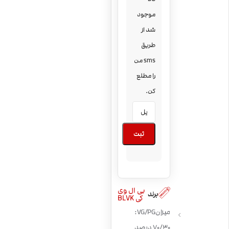
موجود
شد از
طریق
sms من
را مطلع
کن.
ثبت
بی ال وی
برند
کی BLVK
میزان VG/PG:
70/30 درصد