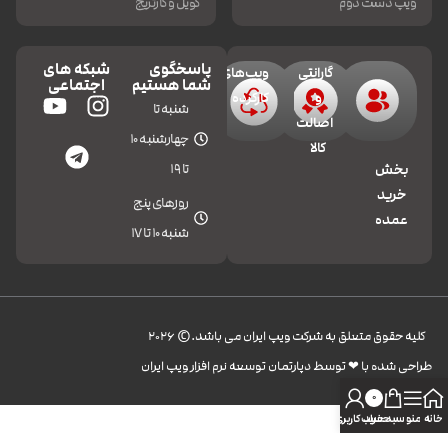
ویپ دست دوم
کویل و کارتریج
پاسخگوی
شبکه های
گارانتی
ویپ‌های
شما هستیم
اجتماعی
و
کارکرده
شنبه تا
اصالت
چهارشنبه 10
کالا
تا 19
بخش
خرید
روزهای پنج
عمده
شنبه 10 تا 17
کليه حقوق متعلق به شرکت ویپ ایران می باشد.© 2026
طراحی شده با ❤︎ توسط دپارتمان توسعه نرم افزار ویپ ایران
0
خانه
منو
سبد خرید
حساب کاربری من