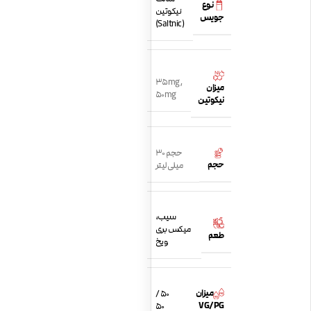
نوع
نیکوتین
جویس
(Saltnic)
35mg
,
میزان
50mg
نیکوتین
حجم 30
حجم
میلی لیتر
سیب،
میکس بری
طعم
ویخ
میزان
50 /
VG/PG
50