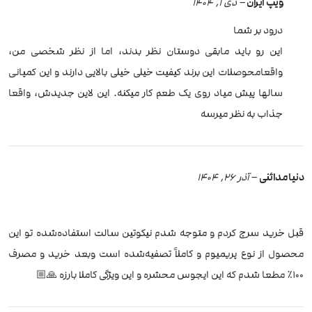
ویپ ایران
–
دی 1, 1404
درود بر شما
این رو باید مابقی دوستان نظر بدند، اما از نظر شخصی من،
واقعا‌محوصلات این برند کیفیت خیلی خیلی بالایی دارند و این کمپانی
سالها پیش میاد روی یک طعم کار میکنه. این لاین جدیدش، واقعا
جذاب به نظر میرسه
دنیا مدائنی
–
آذر 26, 1404
قبل خرید سرچ کردم و متوجه شدم نیکوتین سالت استفاده‌شده تو این
محصول از نوع پریمیوم و کاملاً تصفیه‌شده است وبعد خرید و مصرف
۱۰۰٪ مطعا شدم که این ایجوس محشره و این ویژگی کاملا بارزه 🙏🏼