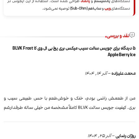
دستگاه‌های
پادسیستم
و
پادماد
طراحی شده است. استفاده از این ایجوس در
دستگاه‌های
ویپ
و
ساب‌اهم (Sub-Ohm)
توصیه نمی‌شود.
نقد و بررسی
5 دیدگاه برای
جویس سالت سیب میکس بری یخ بی ال وی کا BLVK Frost
Apple Berry Ice
محمد علیزاده
–
آذر 14, 1404
من از طعمش راضی بودم، خنک و خوش‌طعم با حس طبیعی سیب و
بری. کیفیت جویس سالت BLVK کاملاً مشخصه من خیلی ساله طرفدارشم
روژان رضایی
–
آذر 25, 1404