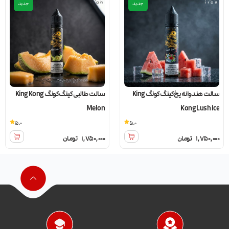
جدید
جدید
سالت هندوانه یخ کینگ کونگ King
سالت طالبی کینگ کونگ King Kong
Melon
Kong Lush Ice
5.0
5.0
1,750,000
تومان
1,750,000
تومان