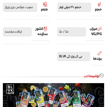
حجم 30 میلی لیتر
سیب، میکس بری ویخ
حجم
طعم
میزان
کشور
50 / 50
ایالات متحده
VG/PG
سازنده
بی ال وی کی BLVK
برندها
توضیحات