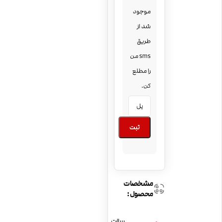
موجود
شد از
طریق
sms من
را مطلع
کن.
ثبت
مشخصات
محصول:
سالت