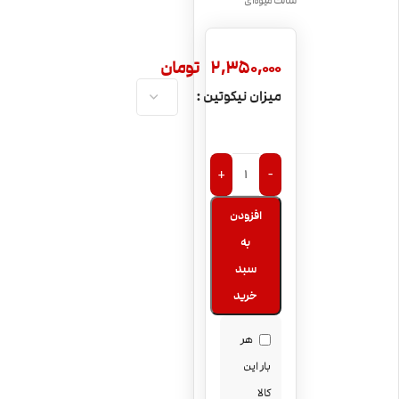
سالت میوه‌ای
2,350,000
تومان
میزان نیکوتین
+
-
افزودن
به
سبد
خرید
هر
بار این
کالا