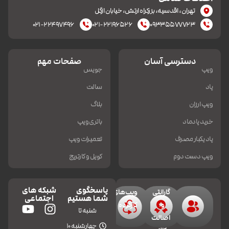
تهران، اقدسیه، بزرکراه ارتش، خیابان ازگل
۰۲۱-۲۲۴۹۷۴۹۶
۰۲۱-۲۲۱۹۶۵۲۶
۰۹۳۳۵۵۷۷۷۲۳
دسترسی آسان
صفحات مهم
ویپ
جویس
پاد
سالت
ویپ ارزان
بلاگ
خرید پادماد
باتری ویپ
پاد یکبار مصرف
تعمیرات ویپ
ویپ دست دوم
کویل و کارتریج
پاسخگوی
شبکه های
گارانتی
ویپ‌های
شما هستیم
اجتماعی
و
کارکرده
شنبه تا
اصالت
چهارشنبه 10