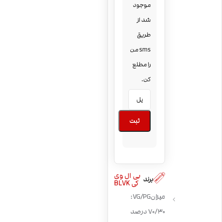
موجود
شد از
طریق
sms من
را مطلع
کن.
ثبت
بی ال وی
برند
کی BLVK
میزان VG/PG:
70/30 درصد