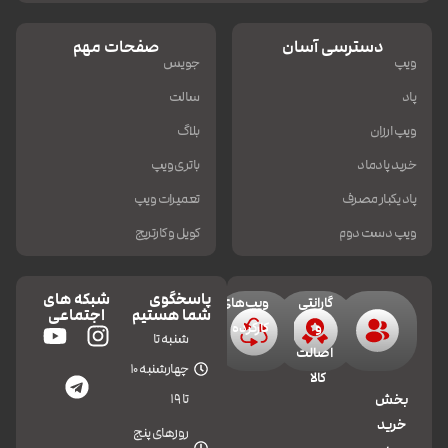
دسترسی آسان
صفحات مهم
ویپ
جویس
پاد
سالت
ویپ ارزان
بلاگ
خرید پادماد
باتری ویپ
پاد یکبار مصرف
تعمیرات ویپ
ویپ دست دوم
کویل و کارتریج
پاسخگوی
شبکه های
گارانتی
ویپ‌های
شما هستیم
اجتماعی
و
کارکرده
شنبه تا
اصالت
چهارشنبه 10
کالا
تا 19
بخش
خرید
روزهای پنج