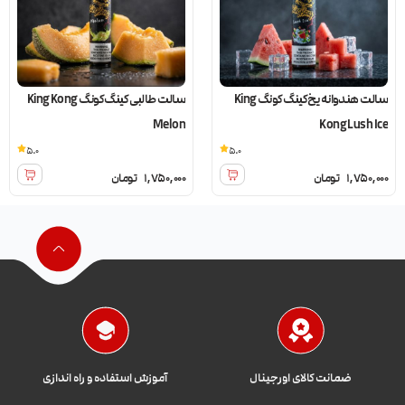
سالت هندوانه یخ کینگ کونگ King
سالت طالبی کینگ کونگ King Kong
Melon
Kong Lush Ice
5.0
5.0
1,750,000
تومان
1,750,000
تومان
ضمانت کالای اورجینال
آموزش استفاده و راه اندازی