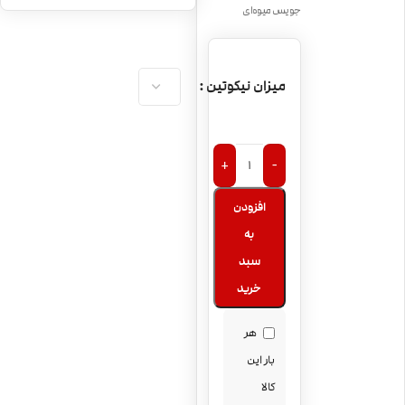
جویس میوه‌ای
UniChew
میزان نیکوتین
+
-
افزودن
به
سبد
خرید
هر
بار این
کالا