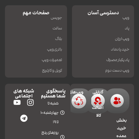
دسترسی آسان
صفحات مهم
ویپ
جویس
پاد
سالت
ویپ ارزان
بلاگ
خرید پادماد
باتری ویپ
پاد یکبار مصرف
تعمیرات ویپ
ویپ دست دوم
کویل و کارتریج
پاسخگوی
شبکه های
گارانتی
ویپ‌های
شما هستیم
اجتماعی
و
کارکرده
شنبه تا
اصالت
چهارشنبه 10
کالا
بخش
تا 19
خرید
روزهای پنج
عمده