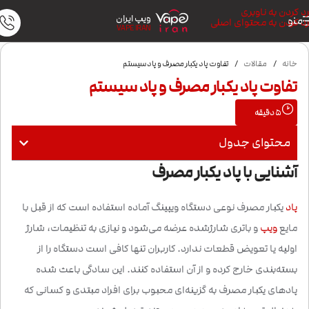
رد کردن به ناوبری
ویپ ایران
منو
رد کردن به محتوای اصلی
VAPE IRAN
خانه
/
مقالات
/
تفاوت پاد یکبار مصرف و پاد سیستم
تفاوت پاد یکبار مصرف و پاد سیستم
5
دقیقه
محتوای جدول
آشنایی با پاد یکبار مصرف
پاد
یکبار مصرف نوعی دستگاه ویپینگ آماده استفاده است که از قبل با
مایع
ویپ
و باتری شارژشده عرضه می‌شود و نیازی به تنظیمات، شارژ
اولیه یا تعویض قطعات ندارد. کاربران تنها کافی است دستگاه را از
بسته‌بندی خارج کرده و از آن استفاده کنند. این سادگی باعث شده
پادهای یکبار مصرف به گزینه‌ای محبوب برای افراد مبتدی و کسانی که