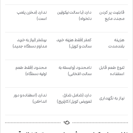
قابلیت پر کردن
دارد
(با سالت نیکوتین
ندارد
(مخزن پلمپ
مجدد مایع
دلخواه)
است)
هزینه
کمتر
(فقط هزینه خرید
بیشتر
(نیاز به خرید
بلندمدت
سالت و کویل)
مداوم دستگاه جدید)
تنوع طعم قابل
نامحدود
(وابسته به
محدود
(فقط طعم
استفاده
سالت انتخابی)
اولیه دستگاه)
دارد
(شامل شارژ،
ندارد
(استفاده و دور
نیاز به نگهداری
تعویض کویل/کارتریج)
انداختن)