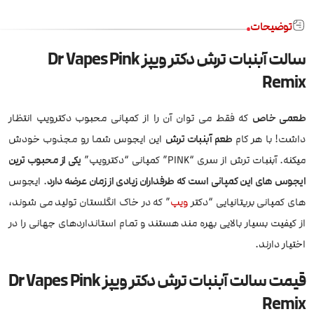
توضیحات
سالت آبنبات ترش دکتر ویپز Dr Vapes Pink
Remix
طعمی خاص
که فقط می توان آن را از کمپانی محبوب دکترویپ انتظار
داشت! با هر کام
طعم آبنبات ترش
این ایجوس شما رو مجذوب خودش
میکنه. آبنبات ترش از سری “PINK” کمپانی “دکترویپ”
یکی از محبوب ترین
ایجوس های این کمپانی است که طرفداران زیادی از زمان عرضه دارد
. ایجوس
های کمپانی بریتانیایی “دکتر
ویپ
” که در خاک انگلستان تولید می شوند،
از کیفیت بسیار بالایی بهره مند هستند و تمام استانداردهای جهانی را در
اختیار دارند.
قیمت سالت آبنبات ترش دکتر ویپز Dr Vapes Pink
Remix