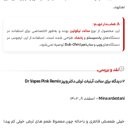
نمایید.
⚠️ هشــدار مهــم:
این محصول از نوع
سالت نیکوتین
بوده و به‌طور اختصاصی برای استفاده در
دستگاه‌های
پادسیستم
و
پادماد
طراحی شده است. استفاده از این ایجوس در
دستگاه‌های
ویپ
و
ساب‌اهم (Sub-Ohm)
توصیه نمی‌شود.
نقد و بررسی
2 دیدگاه برای
سالت آبنبات ترش دکتر ویپز Dr Vapes Pink Remix
Mina ardestani
–
اسفند 8, 1402
خیلی طعمش فانتزی و باحاله چون معمولا طعم های ترش خیلی کم پیدا