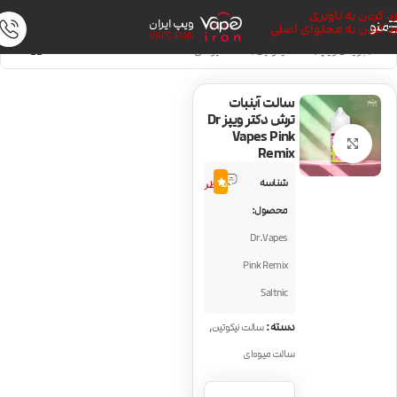
رد کردن به ناوبری
ویپ ایران
منو
رد کردن به محتوای اصلی
VAPE IRAN
خانه
/
جویس ویپ
/
سالت نیکوتین
/
سالت میوه‌ای
سالت آبنبات
ترش دکتر ویپز Dr
Vapes Pink
بزرگنمایی تصویر
Remix
2
شناسه
5.0
نظر
محصول:
Dr.Vapes
Pink Remix
Saltnic
,
دسته:
سالت نیکوتین
سالت میوه‌ای