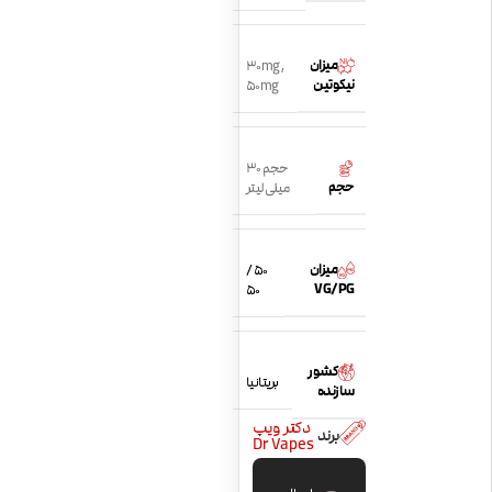
میزان
30mg
,
نیکوتین
50mg
حجم 30
حجم
میلی لیتر
میزان
50 /
VG/PG
50
کشور
بریتانیا
سازنده
دکتر ویپ
برند
Dr Vapes