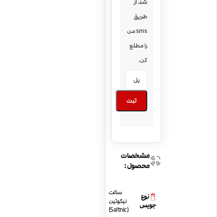
شد از
طریق
sms من
را مطلع
کن.
ثبت
مشخصات
محصول:
سالت
نوع
نیکوتین
جویس
(Saltnic)