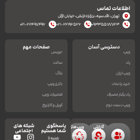
اطلاعات تماس
تهران، اقدسیه، بزرکراه ارتش، خیابان ازگل
۰۲۱-۲۲۴۹۷۴۹۶
۰۲۱-۲۲۱۹۶۵۲۶
۰۹۳۳۵۵۷۷۷۲۳
دسترسی آسان
صفحات مهم
ویپ
جویس
پاد
سالت
ویپ ارزان
بلاگ
خرید پادماد
باتری ویپ
پاد یکبار مصرف
تعمیرات ویپ
ویپ دست دوم
کویل و کارتریج
پاسخگوی
شبکه های
گارانتی
ویپ‌های
شما هستیم
اجتماعی
و
کارکرده
شنبه تا