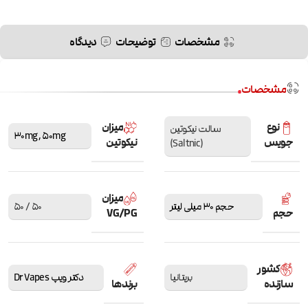
مشخصات
توضیحات
دیدگاه
مشخصات
نوع
میزان
سالت نیکوتین
30mg
,
50mg
جویس
نیکوتین
(Saltnic)
میزان
حجم 30 میلی لیتر
50 / 50
حجم
VG/PG
کشور
بریتانیا
دکتر ویپ Dr Vapes
سازنده
برندها