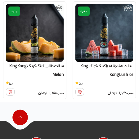
جدید
جدید
سالت هندوانه یخ کینگ کونگ King
سالت طالبی کینگ کونگ King Kong
Melon
Kong Lush Ice
5.0
5.0
1,750,000
تومان
1,750,000
تومان