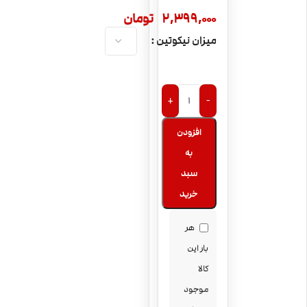
2,399,000
تومان
میزان نیکوتین
+
-
افزودن
به
سبد
خرید
هر
بار این
کالا
موجود