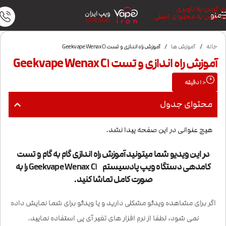
رد کردن به ناوبری
ویپ ایران
منو
رد کردن به محتوای اصلی
VAPE IRAN
خانه
/
آموزش ها
/
آموزش راه اندازی و تست Geekvape Wenax C1
آموزش راه اندازی و تست Geekvape Wenax C1
< 1
دقیقه
محتوای جدول
هیچ عنوانی در این صفحه پیدا نشد.
در این ویدیو شما میتونید آموزش راه اندازی گام به گام و تست
کامدهی دستگاه ویپ پادسیستم
Geekvape Wenax C1
را به
صورت کامل تماشا کنید.
اگر برای مشاهده ویدئو مشکلی دارید و یا ویدئو برای شما نمایش داده
نمی شود، لطفا از نرم افزار های تغیر آی پی استفاده نمایید.