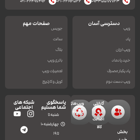
۰۲۱-۲۲۴۹۷۴۹۶
۰۲۱-۲۲۱۹۶۵۲۶
۰۹۳۳۵۵۷۷۷۲۳
دسترسی آسان
صفحات مهم
ویپ
جویس
پاد
سالت
ویپ ارزان
بلاگ
خرید پادماد
باتری ویپ
پاد یکبار مصرف
تعمیرات ویپ
ویپ دست دوم
کویل و کارتریج
پاسخگوی
شبکه های
گارانتی
ویپ‌های
شما هستیم
اجتماعی
و
کارکرده
شنبه تا
اصالت
چهارشنبه 10
کالا
بخش
تا 19
خرید