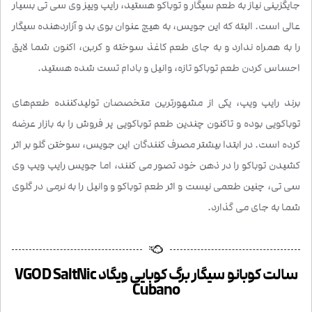
جایگزینی نیاز به طعم سیگار و توباکو هستید، رایپ ویپز وی سی تی بسیار
عالی است. البته که این جویس، به هیچ عنوان بوی بد و آزاردهنده سیگار
را به همراه ندارد و به جای طعم کاغذ سوخته و کربن، اکنون شما لایق
احساس کردن طعم توباکو تازه، وانیل و بادام تست شده هستید.
برند رایپ ویپ، یکی از مشهورترین متخصصان تولیدکننده طعم‌های
توباکویی بوده و تاکنون چندین طعم توباکویی پر فروش را به بازار عرضه
کرده است. در ابتدا بیشتر مصرف کنندگان این جویس، سوختن گلو بر اثر
کشیدن توباکو را در ذهن خود تصور می کنند، اما جویس رایپ ویپ وی
سی تی، چنین طعمی نیست و اثر طعم توباکو و وانیل را به نرمی در گلوی
شما به جای می گذارد.
سالت کوبانو سیگار برگ کوبایی ویگاد VGOD SaltNic
Cubano