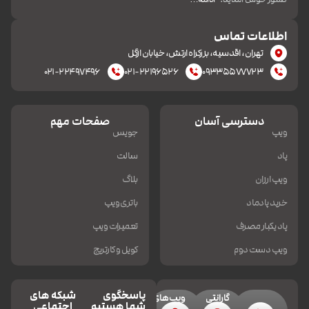
اطلاعات تماس
تهران، اقدسیه، بزرکراه ارتش، خیابان ازگل
۰۲۱-۲۲۴۹۷۴۹۶
۰۲۱-۲۲۱۹۶۵۲۶
۰۹۳۳۵۵۷۷۷۲۳
دسترسی آسان
صفحات مهم
ویپ
جویس
پاد
سالت
ویپ ارزان
بلاگ
خرید پادماد
باتری ویپ
پاد یکبار مصرف
تعمیرات ویپ
ویپ دست دوم
کویل و کارتریج
پاسخگوی
شبکه های
گارانتی
ویپ‌های
شما هستیم
اجتماعی