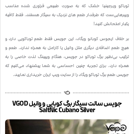
توباکو ویرجینیا خشک که به صورت طبیعی فراوری شده مناسب
ویپرهایی‌ست که طرفدار طعم های نزدیک به سیگار هستند. فقط کافیه
یکبار امتحانش کنید!
بر خلاف ایجوس کوبانو ویگاد، این جویس فقط طعم توباکویی دارد و
هیچ طعم اضافه‌ی دیگری مثل وانیل یا کارامل به همراه ندارد. طعم و
ترکیب بی‌نظیر برگ توباکو در جویس، هنگام ویپینگ لذت خاصی را به
همراه دارد. برای تجربه چنین احساسی به شما پیشنهاد می‌کنیم که
جویس طعم برگ توباکو ویگاد را از سایت ویپ ایران خریداری نمایید.
جویس سالت سیگار برگ کوبایی و وانیل VGOD
SaltNic Cubano Silver