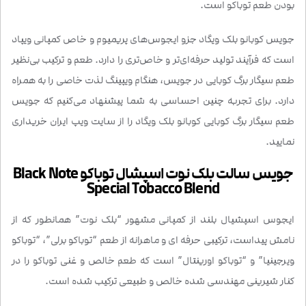
بودن طعم توباکو است.
جویس کوبانو بلک ویگاد جزو ایجوس‌های پریمیوم و خاص کمپانی ویپاد
است که فرآیند تولید حرفه‌ای‌تر و خاص‌تری را دارد. طعم و ترکیب بی‌نظیر
طعم سیگار برگ کوبایی در جویس، هنگام ویپینگ لذت خاصی را به همراه
دارد. برای تجربه چنین احساسی به شما پیشنهاد می‌کنیم که جویس
طعم سیگار برگ کوبایی کوبانو بلک ویگاد را از سایت ویپ ایران خریداری
نمایید.
جویس سالت بلک نوت اسپشال توباکو Black Note
Special Tobacco Blend
ایجوس اسپشیال بلند از کمپانی مشهور “بلک نوت” همانطور که از
نامش پیداست، ترکیبی حرفه ای و ماهرانه از طعم “توباکو برلی”، “توباکو
ویرجینیا” و “توباکو اورینتال” است که طعم خالص و غنی توباکو را در
کنار شیرینی مهندسی شده خالص و طبیعی ترکیب شده است.