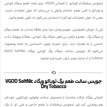
ایجوس پرطرفدار کوبانو، از کمپانی VGOD، برای شما طعم سیگار کوبایی
و توباکو با کمی طعم خامه‌ی وانیلی را می‌سازد که خیلی متعادل است.
یعنی نه خیلی طعم تند توباکو را احساس می‌کنید نه خیلی طعم وانیل.
یکی از خوش طعم‌ترین جویس‌های دنیا برای علاقه مندان به طعم سیگار
و سیگار برگ. طعم و ترکیب بی‌نظیر سیگار برگ کوبایی، هنگام ویپینگ لذت
خاصی را به همراه دارد. برای تجربه چنین احساسی به شما پیشنهاد
می‌کنیم که جویس سالت سیگار برگ کوبایی ویگاد VGOD SaltNic
Cubano را از سایت ویپ ایران خریداری نمایید
جویس سالت طعم برگ توباکو ویگاد VGOD SaltNic
Dry Tobacco
کمپانی ویگاد ایالات متحده از محصول سالت نیکوتین توباکویی خودش
هم رونمایی کرد.این ایجوس پرطرفدار با طعم خاص و غنی ای از برگ