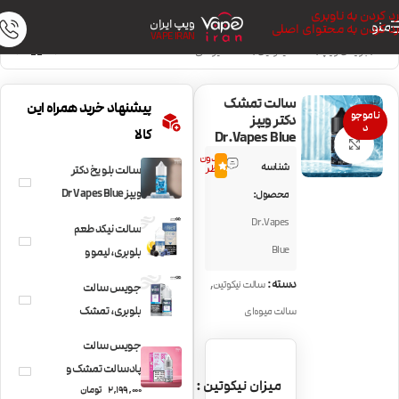
رد کردن به ناوبری
ویپ ایران
منو
رد کردن به محتوای اصلی
VAPE IRAN
خانه
/
جویس ویپ
/
سالت نیکوتین
/
سالت میوه‌ای
سالت تمشک
پیشنهاد خرید همراه این
ناموجو
دکتر ویپز
د
کالا
Dr.Vapes Blue
بزرگنمایی تصویر
بدون
شناسه
0.0
نظر
سالت بلو یخ دکتر
ویپز Dr Vapes Blue
محصول:
ICE
Dr.Vapes
سالت نیکد طعم
Blue
بلوبری،لیمو و
تمشک NKD100
,
دسته:
سالت نیکوتین
جویس سالت
Really Berry
بلوبری، تمشک
سالت میوه‌ای
سیاه، رزبری و یخ
جویس سالت
Nkd100 MAX
پادسالت تمشک و
Berries Ice
میزان نیکوتین
2,199,000
تومان
یخ PodSalt Tripple