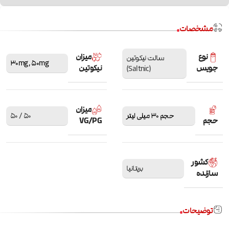
مشخصات
نوع
میزان
سالت نیکوتین
30mg
,
50mg
جویس
نیکوتین
(Saltnic)
میزان
حجم 30 میلی لیتر
50 / 50
حجم
VG/PG
کشور
بریتانیا
سازنده
توضیحات