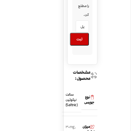
را مطلع
کن.
ثبت
مشخصات
محصول:
سالت
نوع
نیکوتین
جویس
(Saltnic)
میزان
30mg
,