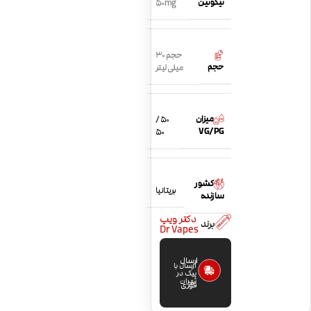
نیکوتین
50mg
حجم 30
حجم
میلی لیتر
میزان
50 /
VG/PG
50
کشور
بریتانیا
سازنده
دکتر ویپ
برند
Dr Vapes
ارسال
ارسال با
پیک در
تهران
فوری