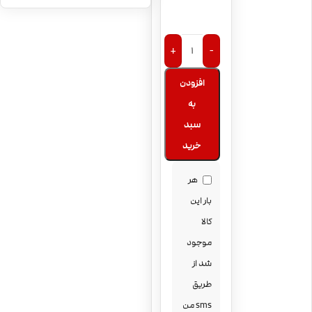
Raspberry ice
جویس سالت
پادسالت بلوبری،
+
-
تمشک و گیلاس
PodSalt Blue Razz
افزودن
Cherry Blast
به
سبد
خرید
هر
بار این
کالا
موجود
شد از
طریق
sms من