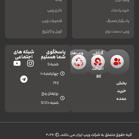
خرید پادماد
باتری ویپ
پاد یکبار مصرف
تعمیرات ویپ
ویپ دست دوم
کویل و کارتریج
پاسخگوی
شبکه های
گارانتی
ویپ‌های
شما هستیم
اجتماعی
و
کارکرده
شنبه تا
اصالت
چهارشنبه 10
کالا
تا 19
بخش
خرید
روزهای پنج
عمده
شنبه 10 تا 17
کليه حقوق متعلق به شرکت ویپ ایران می باشد.© 2026