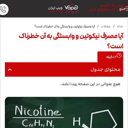
رد کردن به ناوبری
ویپ ایران
منو
رد کردن به محتوای اصلی
VAPE IRAN
خانه
/
مقالات
/
آیا مصرف نیکوتین و وابستگی به آن خطرناک است؟
آیا مصرف نیکوتین و وابستگی به آن خطرناک
است؟
2
دقیقه
محتوای جدول
هیچ عنوانی در این صفحه پیدا نشد.