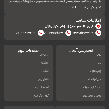
به اولین و بزرگترین مرکز رسمی ارائه دهنده دستگاه ویپ و تجهیزات ویپینگ در
کشور خوش آمدید.
ادامه…
اطلاعات تماس
تهران، اقدسیه، بزرکراه ارتش، خیابان ازگل
۰۲۱-۲۲۴۹۷۴۹۶
۰۲۱-۲۲۱۹۶۵۲۶
۰۹۳۳۵۵۷۷۷۲۳
دسترسی آسان
صفحات مهم
ویپ
جویس
پاد
سالت
ویپ ارزان
بلاگ
خرید پادماد
باتری ویپ
پاد یکبار مصرف
تعمیرات ویپ
ویپ دست دوم
کویل و کارتریج