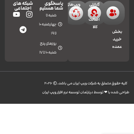
پاسخگوی
شبکه های
گارانتی
ویپ‌های
شما هستیم
اجتماعی
و
کارکرده
شنبه تا
اصالت
چهارشنبه 10
کالا
بخش
تا 19
خرید
روزهای پنج
عمده
شنبه 10 تا 17
کليه حقوق متعلق به شرکت ویپ ایران می باشد.© 2026
طراحی شده با ❤︎ توسط دپارتمان توسعه نرم افزار ویپ ایران