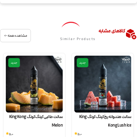
کالاهای مشابه
مشاهده همه
Similar Products
جدید
جدید
سالت هندوانه یخ کینگ کونگ King
سالت طالبی کینگ کونگ King Kong
Melon
Kong Lush Ice
5.0
5.0