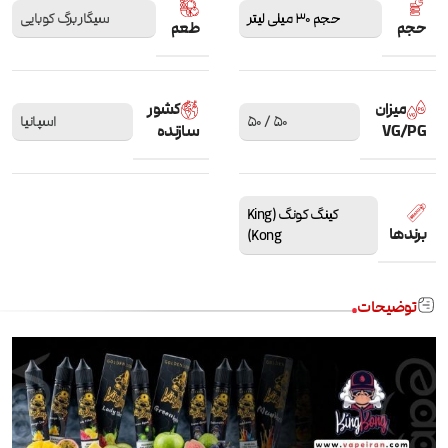
حجم 30 میلی لیتر
سیگار برگ کوبایی
حجم
طعم
میزان
کشور
50 / 50
اسپانیا
VG/PG
سازنده
کینگ کونگ (King
برندها
Kong)
توضیحات