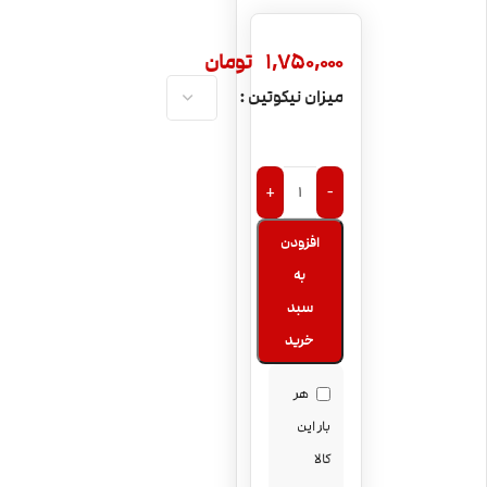
1,750,000
تومان
میزان نیکوتین
+
-
افزودن
به
سبد
خرید
هر
بار این
کالا