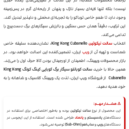
برخلاف محصولات مشابه، در این سالت از شیرینی‌های زننده خبری
نیست؛ بلکه تنها لایه‌ای بسیار نازک و پنهان از رایحه‌ای گرم در پس‌زمینه
وجود دارد تا طعم خاص توباکو را به تجربه‌ای مخملی و دلپذیر تبدیل کند.
این ترکیب، دقیقاً همان حس سنگین و باارزش سیگارهای برگ دست‌پیچ را
تداعی می‌کند.
انتخاب
سالت نیکوتین
King Kong Cubanello
، نشان‌دهنده سلیقه خاص
شماست و تهیه آن از
ویپ
ایران، تضمین‌کننده این اصالت خواهد بود. در
بازار محصولات ویپینگ، اطمینان از اورجینال بودن کالا حرف اول را می‌زند.
همین حالا با خرید
سالت کوبانلو سیگار برگ کوبایی کینگ کونگ King Kong
Cubanello
از فروشگاه ویپ ایران، لذت یک ویپینگ کلاسیک و شاهانه را به
خود هدیه دهید.
⚠️ هشــدار مهــم:
این محصول از نوع
سالت نیکوتین
بوده و به‌طور اختصاصی برای استفاده در
دستگاه‌های
پادسیستم
و
پادماد
طراحی شده است. استفاده از این ایجوس در
دستگاه‌های
ویپ
و
ساب‌اهم (Sub-Ohm)
توصیه نمی‌شود.