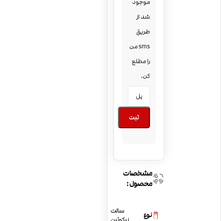
موجود
شد از
طریق
sms من
را مطلع
کن.
ثبت
مشخصات
محصول:
سالت
نوع
نیکوتین