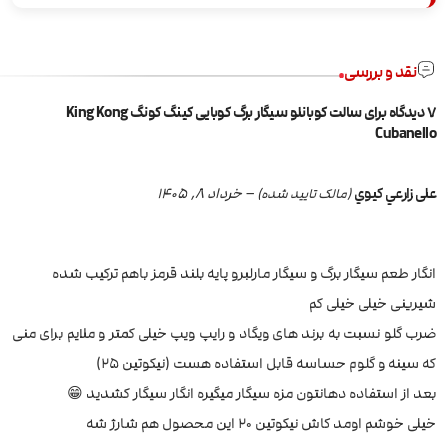
نقد و بررسی
7 دیدگاه برای
سالت کوبانلو سیگار برگ کوبایی کینگ کونگ King Kong
Cubanello
علی زارعي کيوي
–
خرداد 8, 1405
(مالک تایید شده)
انگار طعم سیگار برگ و سیگار مارلبرو پایه بلند قرمز باهم ترکیب شده
شیرینی خیلی خیلی کم
ضرب گلو نسبت به برند های ویگاد و رایپ ویپ خیلی کمتر و ملایم برای منی
که سینه و گلوم حساسه قابل استفاده هست (نیکوتین ۲۵)
بعد از استفاده دهانتون مزه سیگار میگیره انگار سیگار کشدید 😁
خیلی خوشم اومد کاش نیکوتین ۲۰ این محصول هم شارژ شه