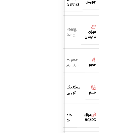
جویس
(Saltnic)
25mg
,
میزان
50mg
نیکوتین
حجم 30
حجم
میلی لیتر
سیگار برگ
طعم
کوبایی
میزان
50 /
VG/PG
50