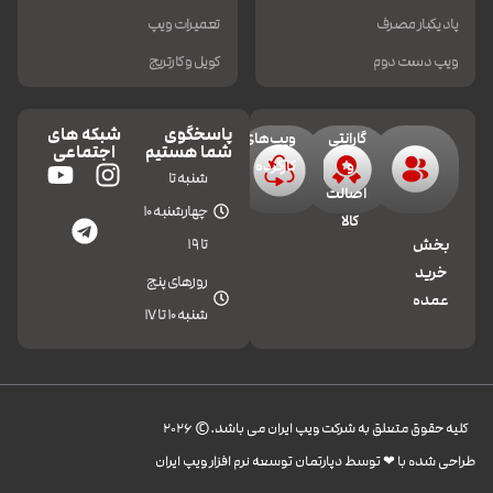
پاد یکبار مصرف
تعمیرات ویپ
ویپ دست دوم
کویل و کارتریج
پاسخگوی
شبکه های
گارانتی
ویپ‌های
شما هستیم
اجتماعی
و
کارکرده
شنبه تا
اصالت
چهارشنبه 10
کالا
تا 19
بخش
خرید
روزهای پنج
عمده
شنبه 10 تا 17
کليه حقوق متعلق به شرکت ویپ ایران می باشد.© 2026
طراحی شده با ❤︎ توسط دپارتمان توسعه نرم افزار ویپ ایران