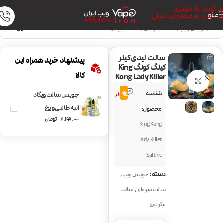
رد کردن به ناوبری
ویپ ایران
منو
رد کردن به محتوای اصلی
VAPE IRAN
خانه
/
جویس ویپ
/
سالت نیکوتین
/
سالت میوه‌ای
سالت لیدی کیلر
پیشنهاد خرید همراه این
کینگ کونگ King
کالا
Kong Lady Killer
بزرگنمایی تصویر
4
شناسه
5.0
نظر
جویس سالت ویگاد
انبه طالبی و یخ
محصول:
2,199,000
تومان
Vgod Iced Mango
King Kong
Honeydew
Lady Killer
Saltnic
,
دسته:
جویس ویپ
,
سالت میوه‌ای
سالت
نیکوتین