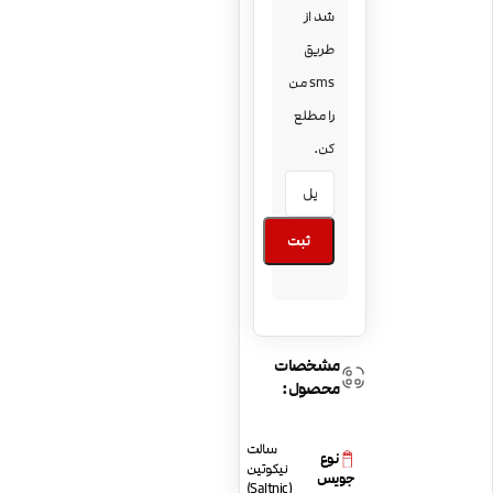
شد از
طریق
sms من
را مطلع
کن.
ثبت
مشخصات
محصول:
سالت
نوع
نیکوتین
جویس
(Saltnic)