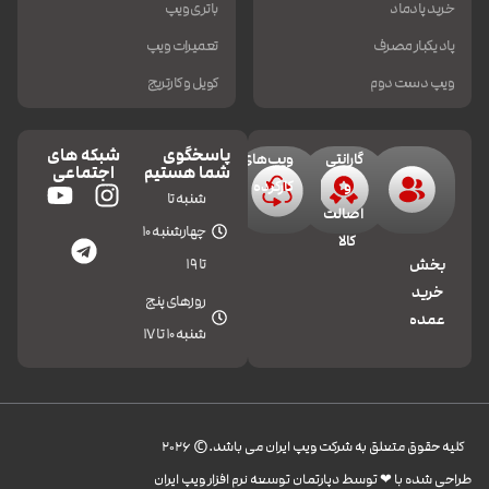
خرید پادماد
باتری ویپ
پاد یکبار مصرف
تعمیرات ویپ
ویپ دست دوم
کویل و کارتریج
پاسخگوی
شبکه های
گارانتی
ویپ‌های
شما هستیم
اجتماعی
و
کارکرده
شنبه تا
اصالت
چهارشنبه 10
کالا
تا 19
بخش
خرید
روزهای پنج
عمده
شنبه 10 تا 17
کليه حقوق متعلق به شرکت ویپ ایران می باشد.© 2026
طراحی شده با ❤︎ توسط دپارتمان توسعه نرم افزار ویپ ایران