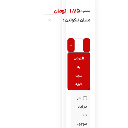
1,750,000
تومان
میزان نیکوتین
+
-
افزودن
به
سبد
خرید
هر
بار این
کالا
موجود