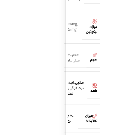
25mg
,
میزان
50mg
نیکوتین
حجم 30
حجم
میلی لیتر
طالبی، انبه،
توت فرنگی و
طعم
نعنا
میزان
50 /
VG/PG
50