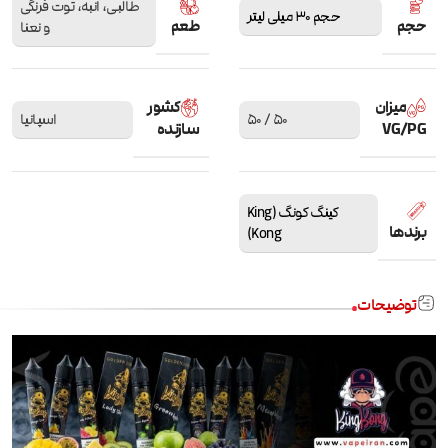
طالبی، انبه، توت فرنگی
حجم 30 میلی لیتر
حجم
طعم
و نعنا
میزان
کشور
50 / 50
اسپانیا
VG/PG
سازنده
کینگ کونگ (King
برندها
Kong)
توضیحات