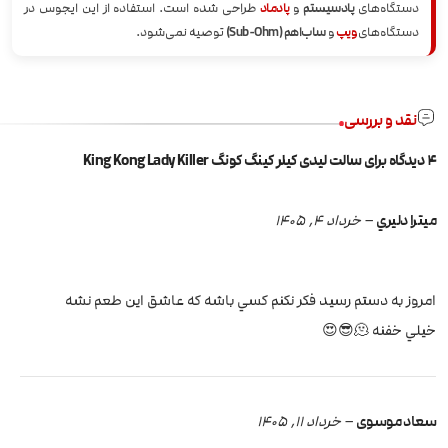
دستگاه‌های
پادسیستم
و
پادماد
طراحی شده است. استفاده از این ایجوس در
دستگاه‌های
ویپ
و
ساب‌اهم (Sub-Ohm)
توصیه نمی‌شود.
نقد و بررسی
4 دیدگاه برای
سالت لیدی کیلر کینگ کونگ King Kong Lady Killer
ميترا دليري
–
خرداد 4, 1405
امروز به دستم رسيد فكر نكنم كسي باشه كه عاشق اين طعم نشه
خيلي خفنه 🫠😎😍
سعاد موسوی
–
خرداد 11, 1405