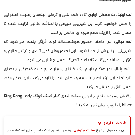
نت اولیه:
به محض اولین کام، طعم غنی و کره‌ای انبه‌های رسیده استوایی
را حس خواهید کرد. این شیرینی طبیعی با لطافت طالبی ترکیب شده تا
دهان شما را از یک طعم میوه‌ای خالص پر کند.
نت میانی:
در ادامه، حضور هوشمندانه توت‌ فرنگی باعث می‌شود که
شیرینی انبه بیش از حد نشود. این نت‌ میوه‌ای کمی تندی و ترشی ملایم به
ترکیب اضافه می‌کنند که باعث تحریک حس چشایی می‌شود.
نت پایانی:
در هنگام بازدم، یک خنکای بسیار ملایم و نت ضعیفی از نعنای
تازه تمام این ترکیبات را شسته و دهان شما را تازه می‌کند. این خنکی فقط
حس تازگی را منتقل می‌کند.
وقتش رسیده طعم جادویی
سالت لیدی کیلر کینگ کونگ King Kong Lady
Killer
را با ویپ ایران تجربه کنید!
⚠️ هشــدار مهــم:
این محصول از نوع
سالت نیکوتین
بوده و به‌طور اختصاصی برای استفاده در