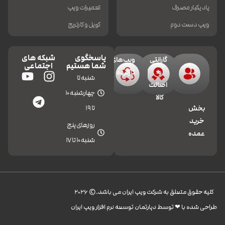
پاد یکبار مصرف
تعمیرات ویپ
ویپ دست دوم
کویل و کارتریج
پاسخگوی
شبکه های
گارانتی
ویپ‌های
شما هستیم
اجتماعی
و
کارکرده
شنبه تا
اصالت
چهارشنبه 10
کالا
تا 19
بخش
خرید
روزهای پنج
عمده
شنبه 10 تا 17
کليه حقوق متعلق به شرکت ویپ ایران می باشد.© 2026
طراحی شده با ❤︎ توسط دپارتمان توسعه نرم افزار ویپ ایران