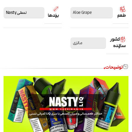
Aloe Grape
نستی Nasty
طعم
برندها
کشور
مالزی
سازنده
توضیحات