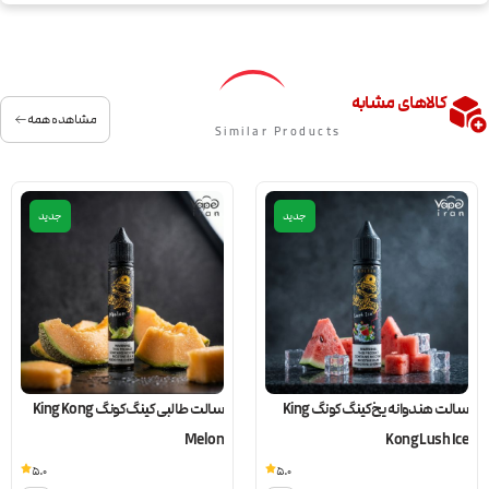
کالاهای مشابه
مشاهده همه
Similar Products
جدید
جدید
سالت هندوانه یخ کینگ کونگ King
سالت طالبی کینگ کونگ King Kong
Melon
Kong Lush Ice
5.0
5.0