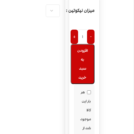
میزان نیکوتین
+
-
افزودن
به
سبد
خرید
هر
بار این
کالا
موجود
شد از