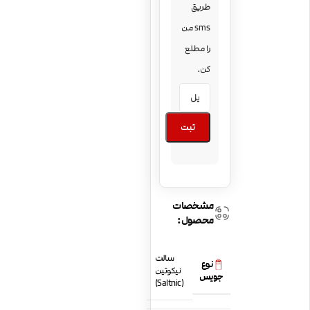
طریق
sms من
را مطلع
کن.
ثبت
مشخصات
محصول:
سالت
نوع
نیکوتین
جویس
(Saltnic)