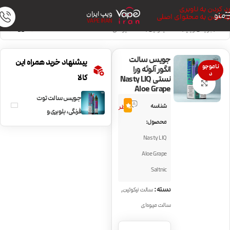
رد کردن به ناوبری
ویپ ایران
منو
رد کردن به محتوای اصلی
VAPE IRAN
خانه
/
جویس ویپ
/
سالت نیکوتین
/
سالت میوه‌ای
جویس سالت
پیشنهاد خرید همراه این
ناموجو
انگور آلوئه ورا
د
کالا
نستی Nasty LIQ
بزرگنمایی تصویر
Aloe Grape
جویس سالت توت
1
شناسه
5.0
نظر
فرنگی، بلوبری و
محصول:
تمشک نستی
Nasty LIQ
Nasty Blueberry
Raspberry
Aloe Grape
Strawberry
Saltnic
,
دسته:
سالت نیکوتین
سالت میوه‌ای