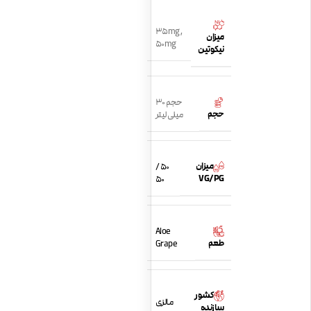
35mg
,
میزان
50mg
نیکوتین
حجم 30
حجم
میلی لیتر
میزان
50 /
VG/PG
50
Aloe
طعم
Grape
کشور
مالزی
سازنده