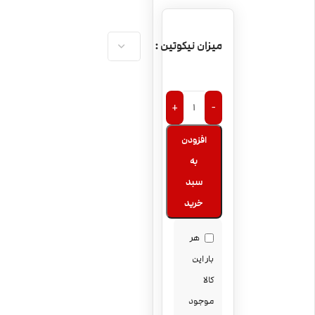
میزان نیکوتین
+
-
افزودن
به
سبد
خرید
هر
بار این
کالا
موجود