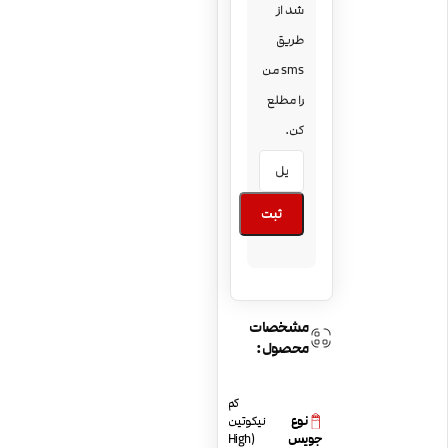
شد از
طریق
sms من
را مطلع
کن.
ثبت
مشخصات
محصول:
کم
نوع
نیکوتین
جویس
(High