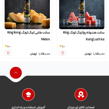
سالت هندوانه یخ کینگ کونگ King
سالت طالبی کینگ کونگ King Kong
Melon
Kong Lush Ice
5.0
5.0
1,750,000
تومان
1,750,000
تومان
ضمانت کالای اورجینال
آموزش استفاده و راه اندازی