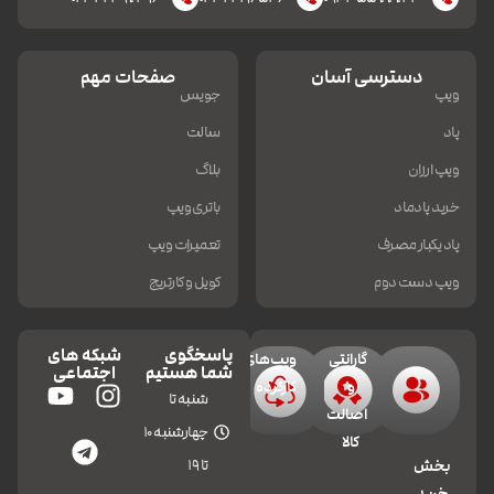
دسترسی آسان
صفحات مهم
ویپ
جویس
پاد
سالت
ویپ ارزان
بلاگ
خرید پادماد
باتری ویپ
پاد یکبار مصرف
تعمیرات ویپ
ویپ دست دوم
کویل و کارتریج
پاسخگوی
شبکه های
گارانتی
ویپ‌های
شما هستیم
اجتماعی
و
کارکرده
شنبه تا
اصالت
چهارشنبه 10
کالا
تا 19
بخش