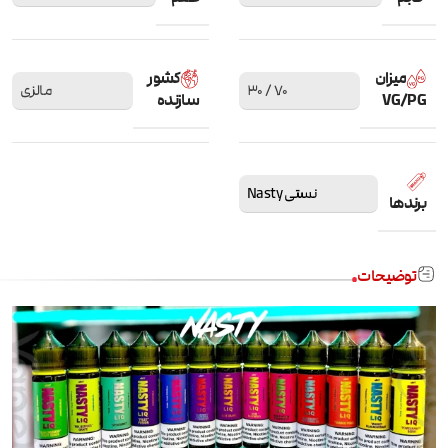
میزان
کشور
70 / 30
مالزی
VG/PG
سازنده
نستی Nasty
برندها
توضیحات