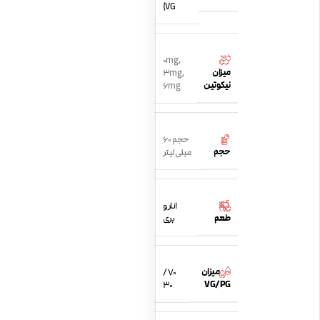
VG)
0mg
,
میزان
3mg
,
نیکوتین
6mg
حجم 60
حجم
میلی لیتر
انار و
طعم
بری
میزان
70 /
VG/PG
30