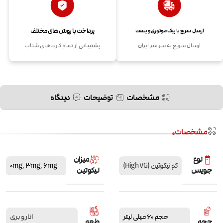
پرداخت با روش های مختلف
ارسال سریع با پیک موتوری و پست
ارسال سریع به سراسر ایران
پشتیبانی از تمام کارت‌های شتاب
مشخصات
توضیحات
دیدگاه
مشخصات
نوع
میزان
کم نیکوتین (High VG)
6mg
,
3mg
,
0mg
جویس
نیکوتین
حجم 60 میلی لیتر
انار و بری
حجم
طعم