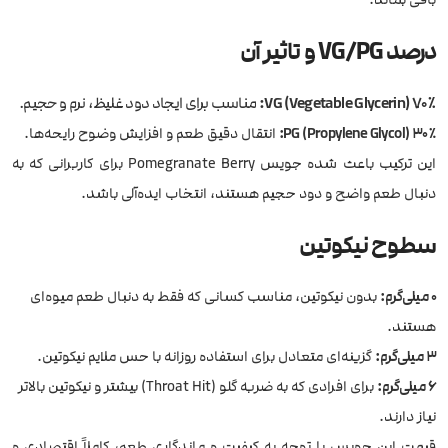
درصد VG/PG و تاثیر آن
۷۰٪ VG (Vegetable Glycerin):
مناسب برای ایجاد دود غلیظ، نرم و حجیم.
۳۰٪ PG (Propylene Glycol):
انتقال دقیق طعم و افزایش وضوح رایحه‌ها.
این ترکیب باعث شده جویس Pomegranate Berry برای کاربرانی که به
دنبال طعم واضح و دود حجیم هستند، انتخاب ایده‌آلی باشد.
سطوح نیکوتین
۰ میلی‌گرم:
بدون نیکوتین، مناسب کسانی که فقط به دنبال طعم میوه‌ای
هستند.
۳ میلی‌گرم:
گزینه‌ای متعادل برای استفاده روزانه با حس ملایم نیکوتین.
۶ میلی‌گرم:
برای افرادی که به ضربه گلو (Throat Hit) بیشتر و نیکوتین بالاتر
نیاز دارند.
قیمت این جویس با توجه به کیفیت و ماندگاری طعم، کاملاً اقتصادی و