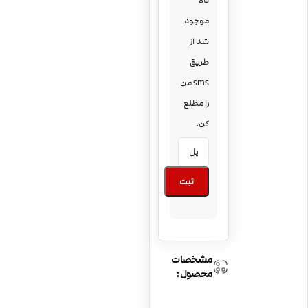
کالا
موجود
شد از
طریق
sms من
را مطلع
کن.
ثبت
مشخصات
محصول: