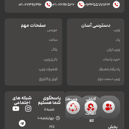
۰۲۱-۲۲۴۹۷۴۹۶
۰۲۱-۲۲۱۹۶۵۲۶
۰۹۳۳۵۵۷۷۷۲۳
دسترسی آسان
صفحات مهم
ویپ
جویس
پاد
سالت
ویپ ارزان
بلاگ
خرید پادماد
باتری ویپ
پاد یکبار مصرف
تعمیرات ویپ
ویپ دست دوم
کویل و کارتریج
پاسخگوی
شبکه های
گارانتی
ویپ‌های
شما هستیم
اجتماعی
و
کارکرده
شنبه تا
اصالت
چهارشنبه 10
کالا
تا 19
بخش