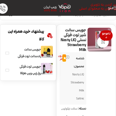
رد کردن به ناوبری
ویپ ایران
منو
رد کردن به محتوای اصلی
VAPE IRAN
خانه
/
جویس ویپ
/
سالت نیکوتین
/
سالت دسری
جویس سالت
پیشنهاد خرید همراه این
ناموجو
شیر توت فرنگی
د
کالا
نستی Nasty LIQ
بزرگنمایی تصویر
Strawberry
Milk
جویس سالت
بدون
پادسالت توت فرنگی
شناسه
0.0
نظر
مارشمالو PodSalt
محصول:
جویس توت فرنگی
Strawberry
یخ رایپ ویپ Ripe
Nasty LIQ
Marshmallow
Vapes
Strawberry
Strawberry Freez
Milk
Saltnic
,
دسته:
سالت نیکوتین