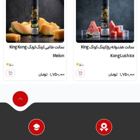
سالت هندوانه یخ کینگ کونگ King
سالت طالبی کینگ کونگ King Kong
Melon
Kong Lush Ice
5.0
5.0
1,750,000
تومان
1,750,000
تومان