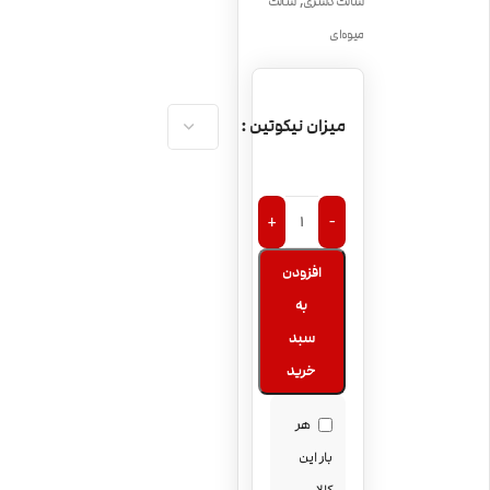
,
سالت دسری
سالت
میوه‌ای
میزان نیکوتین
+
-
افزودن
به
سبد
خرید
هر
بار این