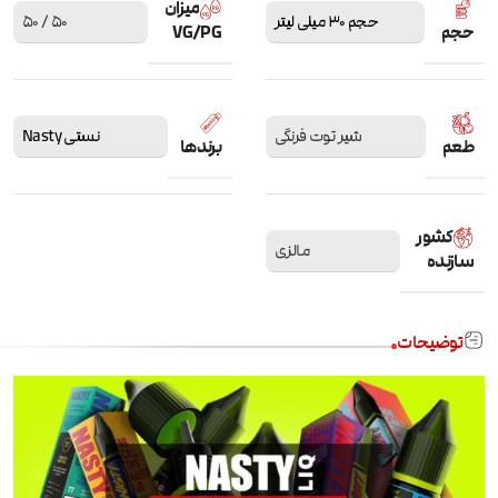
میزان
حجم 30 میلی لیتر
50 / 50
حجم
VG/PG
شیر توت فرنگی
نستی Nasty
طعم
برندها
کشور
مالزی
سازنده
توضیحات