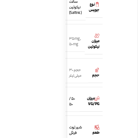
سالت
نوع
نیکوتین
جویس
(Saltnic)
35mg
,
میزان
50mg
نیکوتین
حجم 30
حجم
میلی لیتر
میزان
50 /
VG/PG
50
شیر توت
طعم
فرنگی