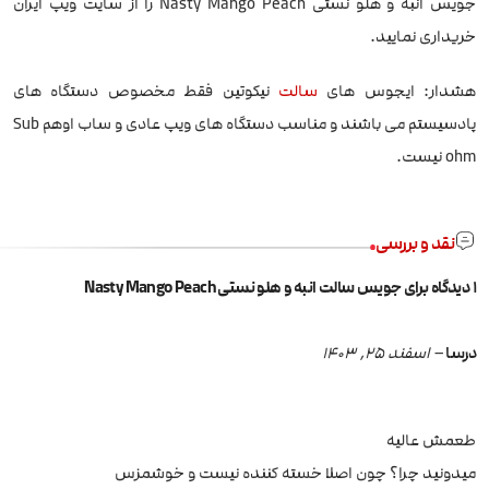
جویس انبه و هلو نستی Nasty Mango Peach را از سایت ویپ ایران
خریداری نمایید.
هشدار: ایجوس های
سالت
نیکوتین فقط مخصوص دستگاه های
پادسیستم می باشند و مناسب دستگاه های ویپ عادی و ساب اوهم Sub
ohm نیست.
نقد و بررسی
1 دیدگاه برای
جویس سالت انبه و هلو نستی Nasty Mango Peach
درسا
–
اسفند 25, 1403
طعمش عالیه
میدونید چرا؟ چون اصلا خسته کننده نیست و خوشمزس