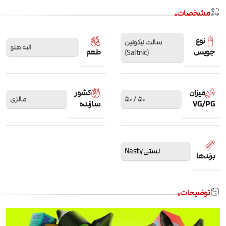
مشخصات
نوع
سالت نیکوتین
انبه هلو
جویس
طعم
(Saltnic)
میزان
کشور
50 / 50
مالزی
VG/PG
سازنده
نستی Nasty
برندها
توضیحات