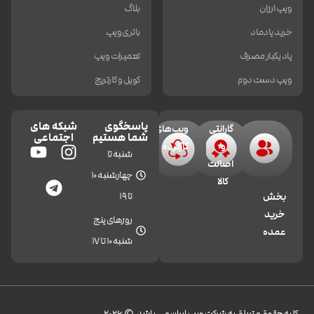
ویپ ارزان
بلاگ
خرید پادماد
باتری ویپ
پاد یکبار مصرف
تعمیرات ویپ
ویپ دست دوم
کویل و کارتریج
پاسخگوی
شبکه های
گارانتی
ویپ‌های
شما هستیم
اجتماعی
و
کارکرده
شنبه تا
اصالت
چهارشنبه 10
کالا
تا 19
بخش
خرید
روزهای پنج
عمده
شنبه 10 تا 17
کليه حقوق متعلق به شرکت ویپ ایران می باشد.© 2026