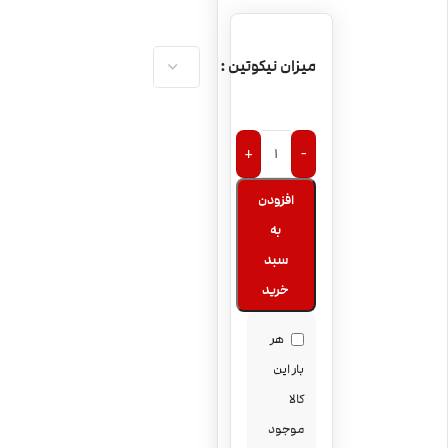
میزان نیکوتین
+
-
افزودن
به
سبد
خرید
هر
بار این
کالا
موجود