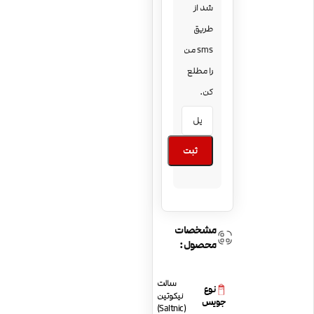
شد از
طریق
sms من
را مطلع
کن.
ثبت
مشخصات
محصول:
سالت
نوع
نیکوتین
جویس
(Saltnic)