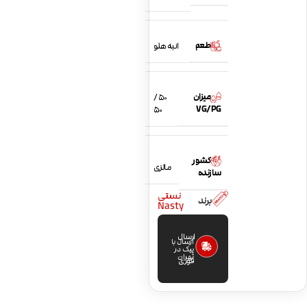
طعم
انبه هلو
میزان
50 /
VG/PG
50
کشور
مالزی
سازنده
نستی
برند
Nasty
ارسال
ارسال با
پیک در
تهران
فوری