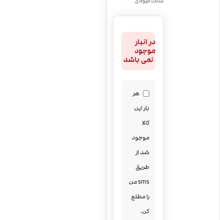
سالت میوه‌ای
در انبار
موجود
نمی باشد
هر
بار این
کالا
موجود
شد از
طریق
sms من
را مطلع
کن.