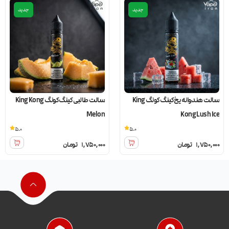
جدید
جدید
سالت هندوانه یخ کینگ کونگ King
سالت طالبی کینگ کونگ King Kong
Melon
Kong Lush Ice
5.0
5.0
1,750,000
تومان
1,750,000
تومان