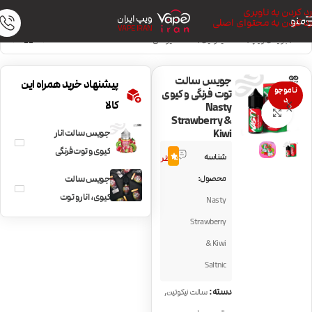
رد کردن به ناوبری
ویپ ایران
منو
رد کردن به محتوای اصلی
VAPE IRAN
خانه
/
جویس ویپ
/
سالت نیکوتین
/
سالت میوه‌ای
جویس سالت
پیشنهاد خرید همراه این
ناموجو
توت فرنگی و کیوی
د
کالا
Nasty
بزرگنمایی تصویر
Strawberry &
Kiwi
جویس سالت انار
2
کیوی و توت فرنگی
شناسه
5.0
نظر
Fruit Monster
محصول:
جویس سالت
Strawberry Kiwi
کیوی، انار و توت
Nasty
Pomegranate
فرنگی با یخ BLVK
Strawberry
Kiwi Pom Berry
& Kiwi
ice
Saltnic
,
دسته:
سالت نیکوتین