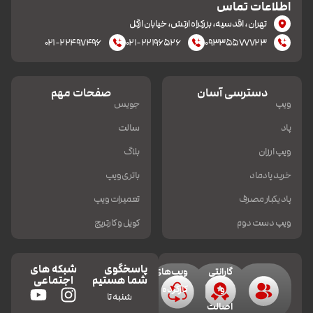
اطلاعات تماس
تهران، اقدسیه، بزرکراه ارتش، خیابان ازگل
۰۲۱-۲۲۴۹۷۴۹۶
۰۲۱-۲۲۱۹۶۵۲۶
۰۹۳۳۵۵۷۷۷۲۳
دسترسی آسان
صفحات مهم
ویپ
جویس
پاد
سالت
ویپ ارزان
بلاگ
خرید پادماد
باتری ویپ
پاد یکبار مصرف
تعمیرات ویپ
ویپ دست دوم
کویل و کارتریج
پاسخگوی
شبکه های
گارانتی
ویپ‌های
شما هستیم
اجتماعی
و
کارکرده
شنبه تا
اصالت