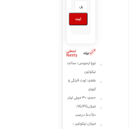
ثبت
نستی
برند
Nasty
نوع ایجوس: سالت
نیکوتین
طعم: توت فرنگی و
کیوی
حجم: 30 میلی لیتر
میزان VG/PG:
50/50 درصد
میزان نیکوتین :