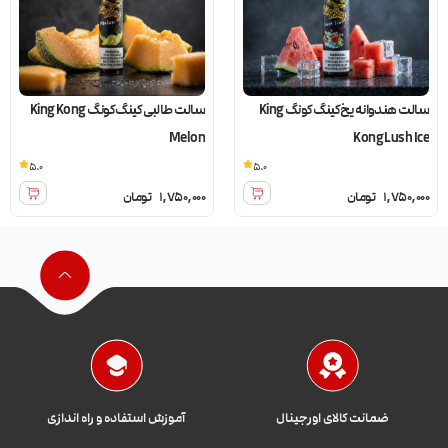
سالت هندوانه یخ کینگ کونگ King
سالت طالبی کینگ کونگ King Kong
Melon
Kong Lush Ice
5.0
5.0
1,750,000
تومان
1,750,000
تومان
ضمانت کالای اورجینال
آموزش استفاده و راه اندازی