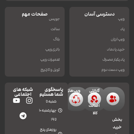
دسترسی آسان
صفحات مهم
ویپ
جویس
پاد
سالت
ویپ ارزان
بلاگ
خرید پادماد
باتری ویپ
پاد یکبار مصرف
تعمیرات ویپ
ویپ دست دوم
کویل و کارتریج
پاسخگوی
شبکه های
گارانتی
ویپ‌های
شما هستیم
اجتماعی
و
کارکرده
شنبه تا
اصالت
چهارشنبه 10
کالا
تا 19
بخش
خرید
روزهای پنج