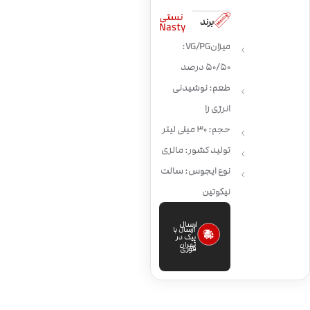
نستی
برند
Nasty
میزان VG/PG:
50/50 درصد
طعم: نوشیدنی
انرژی زا
حجم: 30 میلی لیتر
تولید کشور: مالزی
نوع ایجوس: سالت
نیکوتین
ارسال
ارسال با
پیک در
تهران
فوری