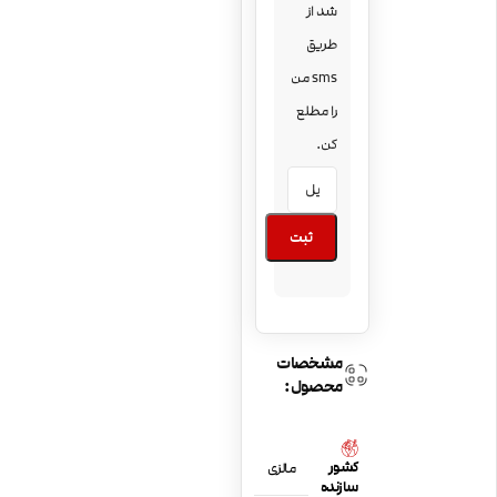
شد از
طریق
sms من
را مطلع
کن.
ثبت
مشخصات
محصول:
کشور
مالزی
سازنده