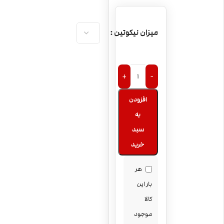
میزان نیکوتین
+
-
افزودن
به
سبد
خرید
هر
بار این
کالا
موجود