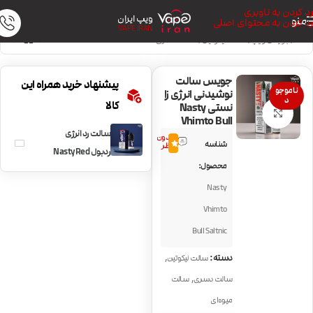
رد کردن به ناوبری
ویپ ایران
منو
رد کردن به محتوای اصلی
VAPE IRAN
خانه
/
جویس ویپ
/
سالت نیکوتین
/
سالت دسری
جویس سالت
پیشنهاد خرید همراه این
ناموجو
نوشیدنی انرژی زا
د
کالا
نستی Nasty
بزرگنمایی تصویر
Vhimto Bull
سالت رد انرژی
بدون
شناسه
0.0
نظر
ردبول Nasty Red
محصول:
Energy
Nasty
Vhimto
Bull Saltnic
,
دسته:
سالت نیکوتین
,
سالت دسری
سالت
میوه‌ای