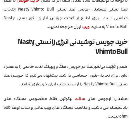
با توجه به توضیحات داده شده، شما اگر به دنبال
خرید جویس
با طعم
نعنا نستی هستید، جویس نعنا نستی Nasty Vhimto Bull انتخاب
مناسبی است. برای اطلاع از قیمت جویس انار و انگور نستی Nasty
Vhimto Bull به سایت
ویپ
ایران مراجعه نمایید.
خرید جویس نوشیدنی انرژی زا نستی Nasty
Vhimto Bull
طعم و ترکیب بی‌نظیرنعنا در جویس، هنگام ویپینگ لذت خاصی را به همراه
دارد. برای تجربه چنین احساسی به شما پیشنهاد می‌کنیم که جویس نعنا
نستی Nasty Vhimto Bull را از سایت ویپ ایران خریداری نمایید.
هشدار: ایجوس های
سالت
نیکوتین فقط مخصوص دستگاه های
پادسیستم می باشند و مناسب دستگاه های ویپ عادی و ساب اوهم Sub
ohm نیست.