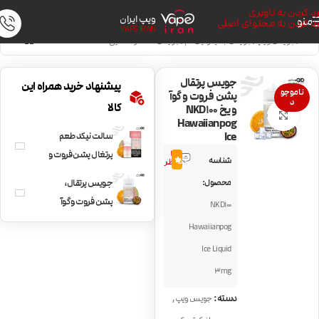
رد کردن به ناوبری
ویپ ایران
منو
رد کردن به محتوای اصلی
VAPE IRAN
خانه
/
جویس ویپ
/
جویس با نیکوتین کم
/
جویس خنک و نعنایی
جویس پرتقال
پیشنهاد خرید همراه این
ناموجو
پشن فروت و گوآ
د
کالا
و یخ NKD100
بزرگنمایی تصویر
Hawaiianpog
Ice
سالت نیکد طعم
3
پرتغال پشن فروت و
شناسه
5.0
نظر
گوا NKD100
محصول:
جویس پرتقال،
Hawaiian pog
پشن فروت و گوآ
NKD100
NKD100
Hawaiianpog
Hawaiianpog
Ice Liquid
3mg
,
دسته:
جویس ویپ