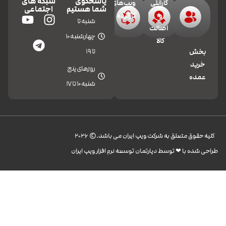
پاسخگوی
شبکه های
گارانتی
ویپ‌های
شما هستیم
اجتماعی
و
کارکرده
شنبه تا
اصالت
چهارشنبه 10
کالا
تا 19
بخش
خرید
روزهای پنج
عمده
شنبه 10 تا 17
کليه حقوق متعلق به شرکت ویپ ایران می باشد.© 2026
طراحی شده با ❤︎ توسط دپارتمان توسعه نرم افزار ویپ ایران