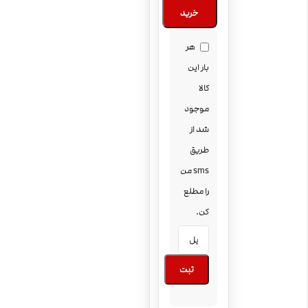
خرید
هر
بار این
کالا
موجود
شد از
طریق
sms من
را مطلع
کن.
ثبت