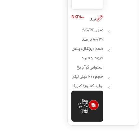
NKD100
برند
میزان VG/PG:
70/30 درصد
طعم : پرتقال، پشن
فروت و میوه
استوایی گوآ و یخ
حجم : 60 میلی لیتر
تولید کشور: آمریکا
ارسال
ارسال با
پیک در
تهران
فوری