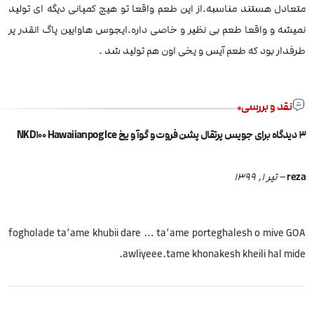
متعادل هستند مناسبه.از این طعم واقعا تو هیچ کمپانی دیگه ای تولید
نمیشه و واقعا طعم بی نظیر و خاصی داره.ایجوس هاوایین پاگ انقدر پر
طرفدار بود که طعم آیس و یخی اون هم تولید شد .
نقد و بررسی
3 دیدگاه برای
جویس پرتقال پشن فروت و گوآ و یخ NKD100 Hawaiianpog Ice
reza
–
تیر 1, 1399
fogholade ta’ame khubii dare … ta’ame porteghalesh o mive GOA
awliyeee.tame khonakesh kheili hal mide.