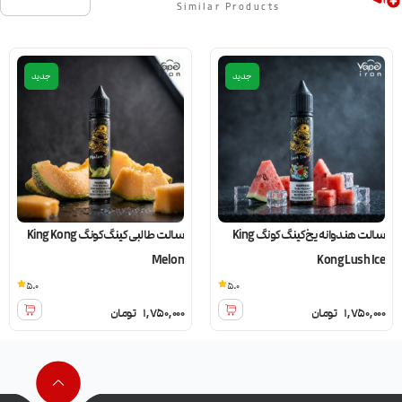
Similar Products
جدید
جدید
سالت هندوانه یخ کینگ کونگ King
سالت طالبی کینگ کونگ King Kong
Melon
Kong Lush Ice
5.0
5.0
1,750,000
تومان
1,750,000
تومان