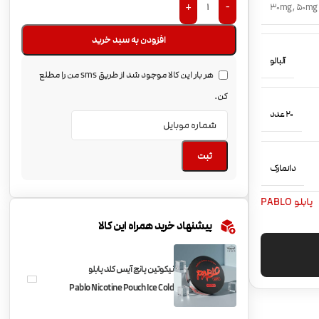
+
-
30mg
,
50mg
افزودن به سبد خرید
آلبالو
هر بار این کالا موجود شد از طریق sms من را مطلع
کن.
20 عدد
ثبت
دانمارک
پابلو PABLO
پیشنهاد خرید همراه این کالا
نیکوتین پانچ آیس کلد پابلو
Pablo Nicotine Pouch Ice Cold