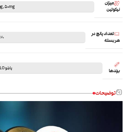
میزان
g
,
50mg
نیکوتین
تعداد پانچ در
20 عدد
هر بسته
پابلو PABLO
برندها
توضیحات