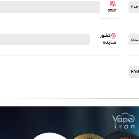
30m
طعم
کشور
سازنده