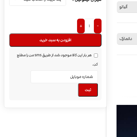
آلبالو
+
-
دانمارک
افزودن به سبد خرید
هر بار این کالا موجود شد از طریق sms من را مطلع
کن.
ثبت