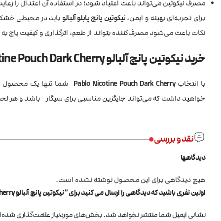
مصرف نیکوتین می‌تواند باعث اعتیاد شود؛ در استفاده آن اعتدال را رعایت
برای تجربه‌ای بهینه و ایمن،
نیکوتین پانچ پابلو آلبالو
باید در محیطی خشک و
نکات باعث می‌شود مصرف‌کننده بتواند از طعم، اثرگذاری و کیفیت پاچ به
خرید نیکوتین پانچ آلبالو Pablo Nicotine Pouch Dark Cherry
با انتخاب
Pablo Nicotine Pouch Dark Cherry
شما تنها یک محصول نیکوتی
خواهید داشت که می‌تواند جایگزین مناسبی برای سیگار باشد و هر لحظه ا
نقد و بررسی
دیدگاهها
هیچ دیدگاهی برای این محصول نوشته نشده است.
اولین نفری باشید که دیدگاهی را ارسال می کنید برای “نیکوتین پانچ آلبالو Pablo Nicotine Pouch Dark Cherry”
نشانی ایمیل شما منتشر نخواهد شد.
بخش‌های موردنیاز علامت‌گذاری شده‌ا