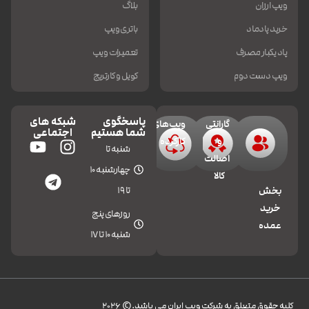
ویپ ارزان
بلاگ
خرید پادماد
باتری ویپ
پاد یکبار مصرف
تعمیرات ویپ
ویپ دست دوم
کویل و کارتریج
پاسخگوی
شبکه های
گارانتی
ویپ‌های
شما هستیم
اجتماعی
و
کارکرده
شنبه تا
اصالت
چهارشنبه 10
کالا
تا 19
بخش
خرید
روزهای پنج
عمده
شنبه 10 تا 17
کليه حقوق متعلق به شرکت ویپ ایران می باشد.© 2026