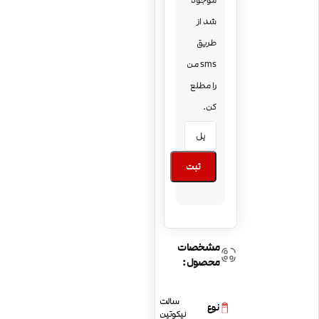
موجود
شد از
طریق
sms من
را مطلع
کن.
ثبت
مشخصات
محصول:
سالت
نوع
نیکوتین