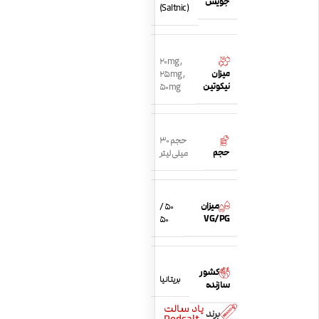
جویس
(Saltnic)
20mg
,
میزان
25mg
,
نیکوتین
50mg
حجم 30
حجم
میلی لیتر
میزان
50 /
VG/PG
50
کشور
بریتانیا
سازنده
پاد سالت
برند