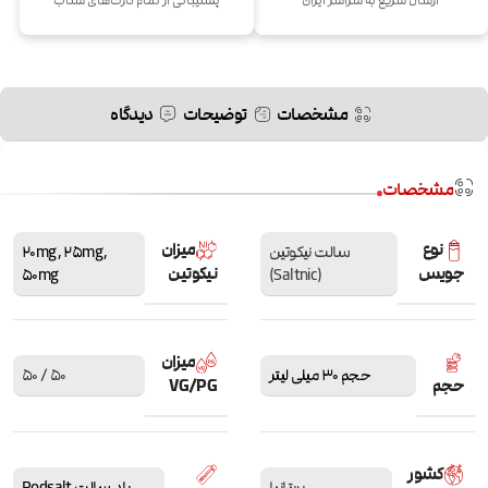
ارسال سریع به سراسر ایران
پشتیبانی از تمام کارت‌های شتاب
مشخصات
توضیحات
دیدگاه
مشخصات
نوع
میزان
سالت نیکوتین
,
25mg
,
20mg
جویس
نیکوتین
50mg
(Saltnic)
میزان
حجم 30 میلی لیتر
50 / 50
حجم
VG/PG
کشور
بریتانیا
پاد سالت Podsalt