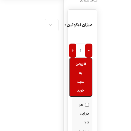
سالت میوه‌ای
Apple Strawberry
میزان نیکوتین
+
-
افزودن
به
سبد
خرید
هر
بار این
کالا