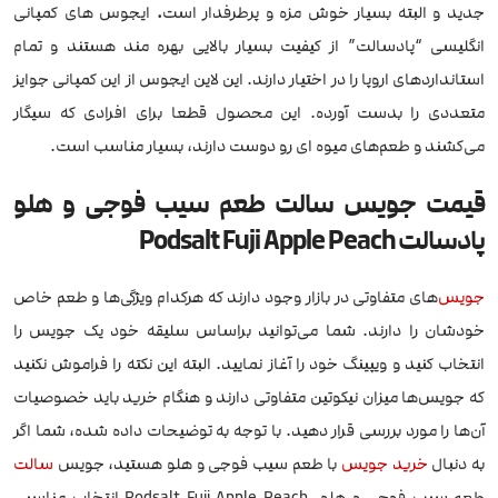
جدید و البته بسیار خوش مزه و پرطرفدار است
.
ایجوس های کمپانی
انگلیسی “پادسالت” از کیفیت بسیار بالایی بهره مند هستند و تمام
استانداردهای اروپا را در اختیار دارند. این لاین ایجوس از این کمپانی جوایز
متعددی را بدست آورده. این محصول قطعا برای افرادی که سیگار
می‌کشند و طعم‌های میوه ای رو دوست دارند، بسیار مناسب است.
قیمت جویس سالت طعم سیب فوجی و هلو
پادسالت Podsalt Fuji Apple Peach
جویس
‌های متفاوتی در بازار وجود دارند که هرکدام ویژگی‌ها و طعم خاص
خودشان را دارند. شما می‌توانید براساس سلیقه خود یک جویس را
انتخاب کنید و ویپینگ خود را آغاز نمایید. البته این نکته را فراموش نکنید
که جویس‌ها میزان نیکوتین متفاوتی دارند و هنگام خرید باید خصوصیات
آن‌ها را مورد بررسی قرار دهید. با توجه به توضیحات داده شده، شما اگر
به دنبال
خرید جویس
با طعم سیب فوجی و هلو هستید، جویس
سالت
طعم سیب فوجی و هلو Podsalt Fuji Apple Peach انتخاب مناسبی