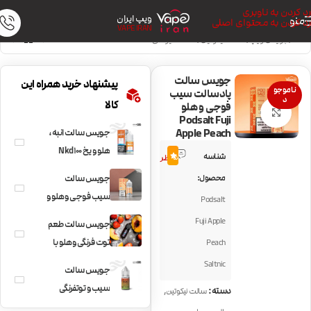
رد کردن به ناوبری
ویپ ایران
منو
رد کردن به محتوای اصلی
VAPE IRAN
خانه
/
جویس ویپ
/
سالت نیکوتین
/
سالت میوه‌ای
جویس سالت
پیشنهاد خرید همراه این
ناموجو
پادسالت سیب
د
کالا
فوجی و هلو
بزرگنمایی تصویر
Podsalt Fuji
Apple Peach
جویس سالت انبه،
2
هلو و یخ Nkd100
شناسه
5.0
نظر
MAX Peach
محصول:
جویس سالت
mango ice
سیب فوجی و هلو و
Podsalt
یخ Podsalt Fuji
Fuji Apple
جویس سالت طعم
Apple Peach Ice
توت فرنگی و هلو با
Peach
یخ بی ال وی کا
Saltnic
جویس سالت
BLVK Iced Berry
سیب و توتفرنگی
,
دسته:
سالت نیکوتین
Peach
Pachamama Fuji