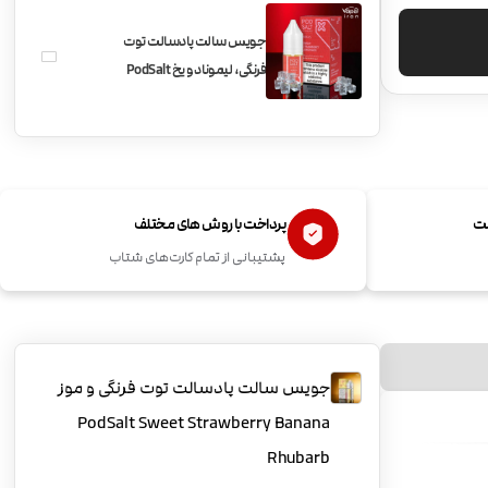
جویس سالت پادسالت توت
فرنگی، لیموناد و یخ PodSalt
Sweet Strawberry
Lemonade ice
ست
پرداخت با روش های مختلف
پشتیبانی از تمام کارت‌های شتاب
جویس سالت پادسالت توت فرنگی و موز
PodSalt Sweet Strawberry Banana
Rhubarb