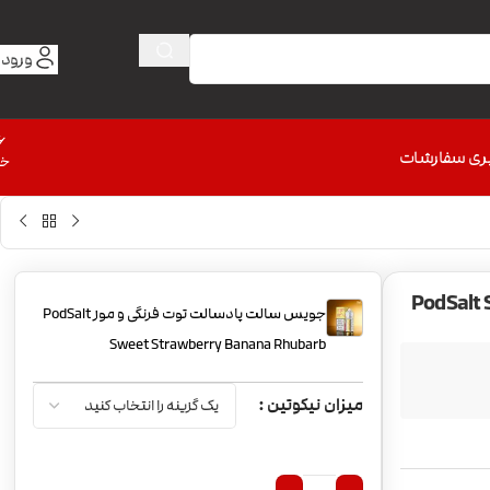
ورود 
6
ری سفارشات
خط
PodSalt Sweet St
جویس سالت پادسالت توت فرنگی و موز PodSalt
Sweet Strawberry Banana Rhubarb
میزان نیکوتین