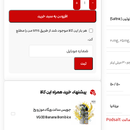
+
-
افزودن به سبد خرید
(Saltnic)
هر بار این کالا موجود شد از طریق sms من را مطلع
کن.
20mg
,
25mg
میلی لیتر
ثبت
50 / 50
پیشنهاد خرید همراه این کالا
بریتانیا
جویس سالت ویگاد موز و یخ
VGOD Banana Bomb ice
 Podsalt