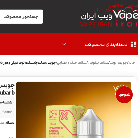
رد کردن به ناوبری
رد کردن به محتوای اصلی
ویپ ایران
VAPE IRAN
دسته‌بندی محصولات
خانه
/
جویس ویپ
/
سالت نیکوتین
/
سالت خنک و نعنایی
/
جویس سالت پادسالت توت فرنگی و موز PodSalt Sweet Strawberry Banana Rhubarb
ubarb
ناموجود
شناسه م
Saltnic
دسته:
سال