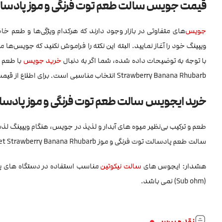
قیمت جویس سالت طعم توت فرنگی و موز پادسالت lt Sweet Strawberry Banana Rhubarb
جویس
‌های متفاوتی در بازار وجود دارند که هرکدام ویژگی‌ها و طعم
ویپینگ خود را آغاز نمایید. البته این نکته را فراموش نکنید که جویس‌ها 
با توجه به توضیحات داده شده، شما اگر به دنبال
خرید جویس
با طعم 
Strawberry Banana Rhubarb انتخاب مناسبی است. برای اطلاع از قیمت جویس پادسالت به سایت
خرید ایجویس سالت طعم توت فرنگی و موز پادسالت lt Sweet Strawberry Banana Rhubarb
طعم و ترکیب بی‌نظیر میوه های آبدار و لذیذ در جویس، هنگام ویپینگ ل
سالت طعم پادسالت توت فرنگی و موز PodSalt Sweet Strawberry Banana Rhubarb را از سایت ویپ ایران خریداری نمایید.
هشدار: ایجوس های
سالت نیکوتین
مناسب استفاده در دستگاه های 
(Sub ohm) نمی باشد.
نقد و بررسی