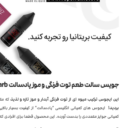
جویس سالت طعم توت فرنگی و موز پادسالت PodSalt Sweet Strawberry Banana Rhubarb
این ایجوس ترکیب میوه ای از توت فرنگی آبدار و موز تازه و
لذیذ
که مثل
بردید!
ایجوس های کمپانی انگلیسی “پادسالت” از کیفیت بسیار بالایی به
کمپانی جوایز متعددی را بدست آورده. این محصول قطعا برای افرادی ک