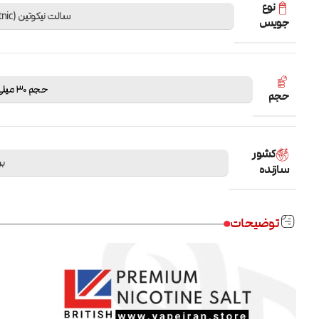
نوع
سالت نیکوتین (Saltnic)
جویس
حجم 30 میلی لیتر
حجم
کشور
بر
سازنده
توضیحات