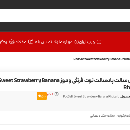
ویپ ایران
درباره ما
تماس با ما
مقالات
رهگی
جویس سالت پادسالت توت فرنگی و موز rawberry Banana
Rh
1 نظر
حصول:
PodSalt Sweet Strawberry Banana Rhubarb
5.0
,
ت نیکوتین
سالت خنک و نعنایی