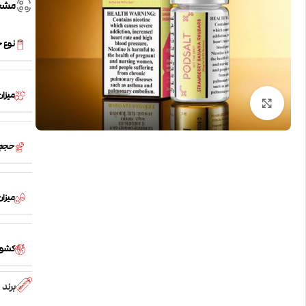
مشخ
نوع 
میزان
بزرگنمایی تصویر
حجم
میزان /PG
کشور
برند