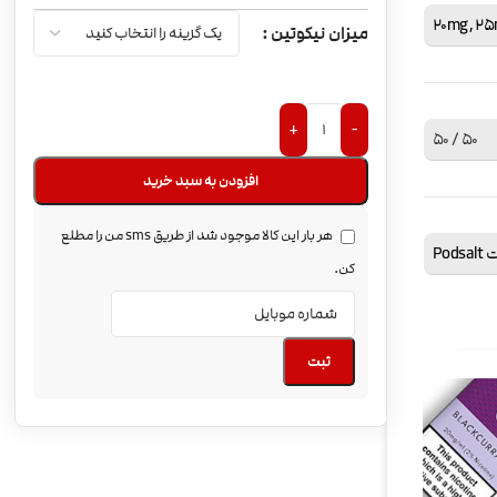
20mg
,
25
میزان نیکوتین
+
-
50 / 50
افزودن به سبد خرید
هر بار این کالا موجود شد از طریق sms من را مطلع
Pod
کن.
ثبت