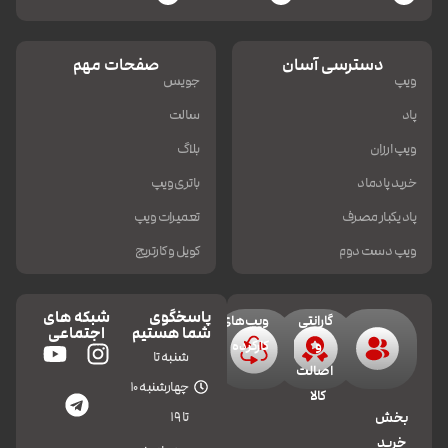
دسترسی آسان
صفحات مهم
ویپ
جویس
پاد
سالت
ویپ ارزان
بلاگ
خرید پادماد
باتری ویپ
پاد یکبار مصرف
تعمیرات ویپ
ویپ دست دوم
کویل و کارتریج
پاسخگوی
شبکه های
گارانتی
ویپ‌های
شما هستیم
اجتماعی
و
کارکرده
شنبه تا
اصالت
چهارشنبه 10
کالا
تا 19
بخش
خرید