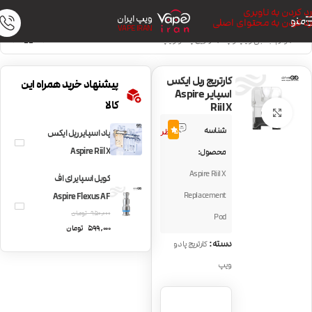
رد کردن به ناوبری
ویپ ایران
منو
رد کردن به محتوای اصلی
VAPE IRAN
خانه
/
لوازم جانبی ویپ و پاد
/
کارتریج پاد و ویپ
کارتریج ریل ایکس
پیشنهاد خرید همراه این
اسپایر Aspire
کالا
Riil X
بزرگنمایی تصویر
2
شناسه
5.0
نظر
پاد اسپایر ریل ایکس
Aspire Riil X
محصول:
Aspire Riil X
کویل اسپایر ای اف
Replacement
Aspire Flexus AF
950,000
تومان
Pod
599,000
تومان
دسته:
کارتریج پاد و
ویپ