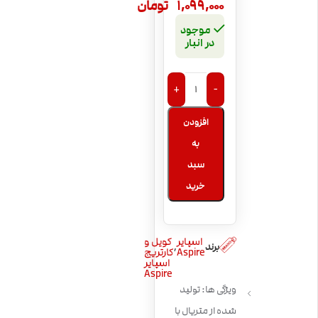
1,099,000
تومان
موجود
در انبار
+
-
افزودن
به
سبد
خرید
اسپایر
کویل و
,
برند
Aspire
کارتریج
اسپایر
Aspire
ویژگی ها: تولید
شده از متریال با