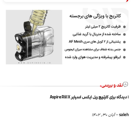
نقد و بررسی
1 دیدگاه برای
کارتریج ریل ایکس اسپایر Aspire Riil X
saleh
–
آبان 30, 1402