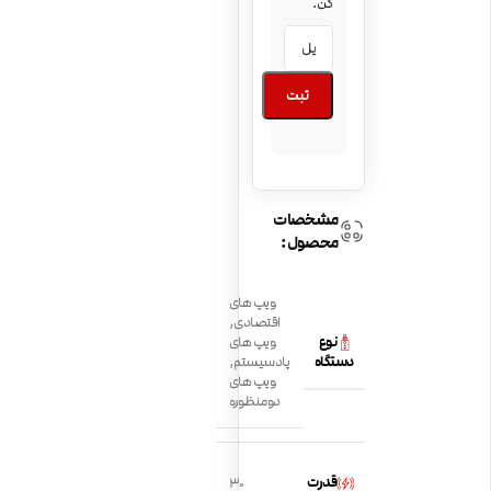
کن.
ثبت
مشخصات
محصول:
ویپ های
اقتصادی
,
نوع
ویپ های
دستگاه
پادسیستم
,
ویپ های
دومنظوره
قدرت
30