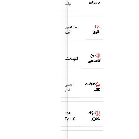
دستگاه
وات
1000 میلی
باتری
آمپر
نوع
اتوماتیک
کامدهی
ظرفیت
2 میلی
تانک
لیتر
درگاه
USB
شارژر
Type C