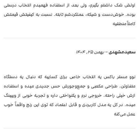
اولش شک داشتم بگیرم، ولی بعد از استفاده فهمیدم انتخاب درستی
بوده. خوش‌دست و شیکه، عملکردشم ثابته. نسبت به کیفیتش قیمتش
کاملاً منطقیه
سعید مشهدی
–
بهمن 25, 1404
نوو مستر باکس یه انتخاب خاص برای کساییه که دنبال یه دستگاه
متفاوتن. طراحی مکعبی و جمع‌وجورش حس جدیدی میده و استفاده
ازش خیلی راحته. خروجی نرم و یکنواختی داره و تجربه خوبی از ویپینگ
میده. در کل یه مدل کاربردی و قابل اعتماد که توی این رنج واقعاً خوب
عمل می‌کنه