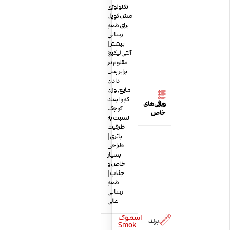
تکنولوژی
مش کویل
برای طعم
رسانی
بیشتر |
آنتی لیکیج
مقاوم در
برابر پس
دادن
مایع
,
وزن
کم و ابعاد
ویژگی‌های
کوچک
خاص
نسبت به
ظرفیت
باتری ‌|
طراحی
بسیار
خاص و
جذاب |
طعم
رسانی
عالی
اسموک
برند
Smok