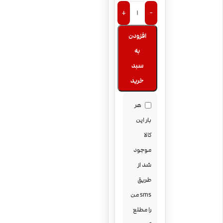
+
-
افزودن
به
سبد
خرید
هر
بار این
کالا
موجود
شد از
طریق
sms من
را مطلع