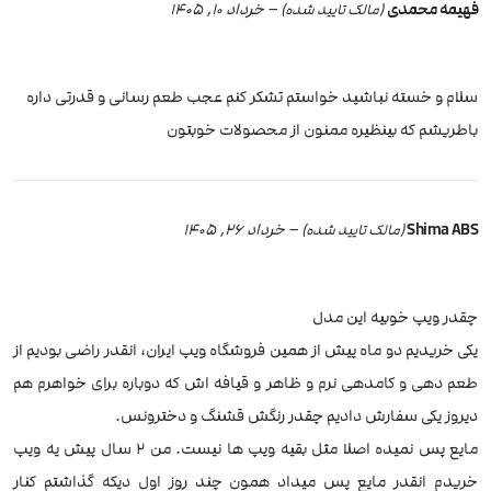
فهیمه محمدی
–
خرداد 10, 1405
(مالک تایید شده)
سلام و خسته نباشید خواستم تشکر کنم عجب طعم رسانی و قدرتی داره
باطریشم که بینظیره ممنون از محصولات خوبتون
Shima ABS
–
خرداد 26, 1405
(مالک تایید شده)
چقدر ویپ خوبیه این مدل
یکی خریدیم دو ماه پیش از همین فروشگاه ویپ ایران، انقدر راضی بودیم از
طعم دهی و کامدهی نرم و ظاهر و قیافه اش که دوباره برای خواهرم هم
دیروز یکی سفارش دادیم چقدر رنگش قشنگ و دخترونس.
مایع پس نمیده اصلا مثل بقیه ویپ ها نیست. من 2 سال پیش یه ویپ
خریدم انقدر مایع پس میداد همون چند روز اول دیکه گذاشتم کنار