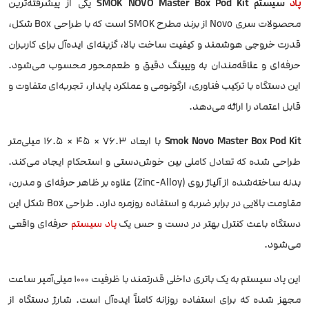
پاد
سیستم SMOK NOVO Master Box Pod Kit
یکی از پیشرفته‌ترین
محصولات سری Novo از برند مطرح SMOK است که با طراحی Box شکل،
قدرت خروجی هوشمند و کیفیت ساخت بالا، گزینه‌ای ایده‌آل برای کاربران
حرفه‌ای و علاقه‌مندان به ویپینگ دقیق و طعم‌محور محسوب می‌شود.
این دستگاه با ترکیب فناوری، ارگونومی و عملکرد پایدار، تجربه‌ای متفاوت و
قابل اعتماد را ارائه می‌دهد.
Smok Novo Master Box Pod Kit
با ابعاد 76.3 × 45 × 16.5 میلی‌متر
طراحی شده که تعادل کاملی بین خوش‌دستی و استحکام ایجاد می‌کند.
بدنه ساخته‌شده از آلیاژ روی (Zinc-Alloy) علاوه بر ظاهر حرفه‌ای و مدرن،
مقاومت بالایی در برابر ضربه و استفاده روزمره دارد. طراحی Box شکل این
دستگاه باعث کنترل بهتر در دست و حس یک
پاد سیستم
حرفه‌ای واقعی
می‌شود.
این پاد سیستم به یک باتری داخلی قدرتمند با ظرفیت 1000 میلی‌آمپر ساعت
مجهز شده که برای استفاده روزانه کاملاً ایده‌آل است. شارژ دستگاه از