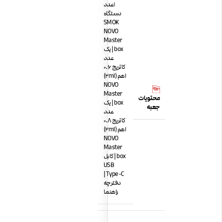
1عدد
دستگاه
SMOK
NOVO
Master
box | یک
عدد
کاتریج 0.6
اهم (2ml)
NOVO
Master
محتویات
box | یک
جعبه
عدد
کاتریج 0.8
اهم (2ml)
NOVO
Master
box | کابل
USB
Type-C |
دفترچه
راهنما