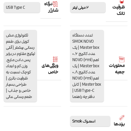
درگاه
ظرفیت
2 میلی لیتر
USB Type C
شارژر
تانک
1عدد دستگاه
تکنولوژی مش
SMOK NOVO
کویل برای طعم
Master box | یک
رسانی بیشتر | آنتی
عدد کاتریج 0.6
لیکیج مقاوم در برابر
اهم (2ml) NOVO
پس دادن مایع
,
محتویات
ویژگی‌های
Master box | یک
وزن کم و ابعاد
جعبه
خاص
عدد کاتریج 0.8
کوچک نسبت به
اهم (2ml) NOVO
ظرفیت باتری ‌|
Master box | کابل
طراحی بسیار
USB Type-C |
خاص و جذاب |
دفترچه راهنما
طعم رسانی عالی
اسموک Smok
برندها