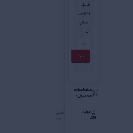
طریق
sms من
را مطلع
کن.
ثبت
مشخصات
محصول:
ظرفیت
2 میلی
تانک
لیتر