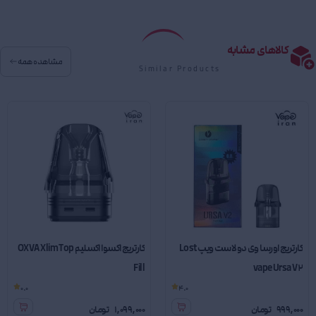
کالاهای مشابه
مشاهده همه
Similar Products
کارتریج اورسا وی دو لاست ویپ Lost
کارتریج اکسوا اکسلیم OXVA Xlim Top
Fill
vape Ursa V2
0.0
4.0
999,000
تومان
1,099,000
تومان