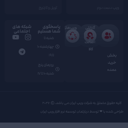
ویپ دست دوم
کویل و کارتریج
پاسخگوی
شبکه های
گارانتی
ویپ‌های
شما هستیم
اجتماعی
و
کارکرده
شنبه تا
اصالت
چهارشنبه 10
کالا
تا 19
بخش
خرید
روزهای پنج
عمده
شنبه 10 تا 17
کليه حقوق متعلق به شرکت ویپ ایران می باشد.© 2026
طراحی شده با ❤︎ توسط دپارتمان توسعه نرم افزار ویپ ایران