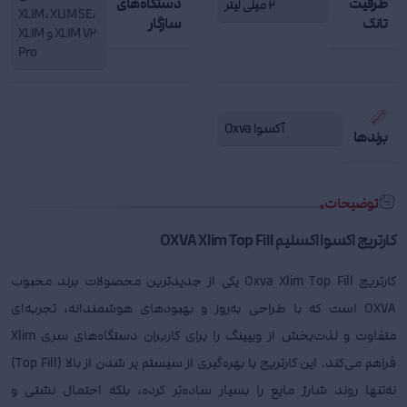
ظرفیت
دستگاه‌های
2 میلی لیتر
XLIM، XLIM SE،
تانک
سازگار
XLIM V2 و XLIM
Pro
آکسوا Oxva
برندها
توضیحات
کارتریج اکسوا اکسلیم OXVA Xlim Top Fill
کارتریج Oxva Xlim Top Fill یکی از جدیدترین محصولات برند محبوب
OXVA است که با طراحی به‌روز و بهبودهای هوشمندانه، تجربه‌ای
متفاوت و لذت‌بخش از ویپینگ را برای کاربران دستگاه‌های سری Xlim
فراهم می‌کند. این کارتریج با بهره‌گیری از سیستم پر شدن از بالا (Top Fill)
نه‌تنها روند شارژ مایع را بسیار ساده‌تر کرده، بلکه احتمال نشتی و