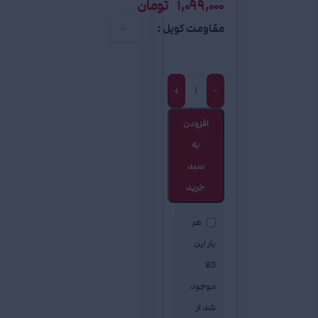
1,099,000
تومان
مقاومت کویل
+
-
افزودن
به
سبد
خرید
هر
بار این
کالا
موجود
شد از