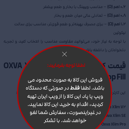
0.6 اهم (Ω)
– مناسب ویپینگ با بخار و طعم بیشتر
0.8 اهم (Ω)
– تعادلی عالی میان طعم و بخار
1.2 اهم (Ω)
– برای مصرف بهینه‌تر و طعم قوی‌تر، مناسب برای سالت
نیکوتین
با توجه به نیاز خود، می‌توانید مقاومت مناسب را انتخاب کنید و تجربه
دلخواه‌تان را داشته باشید.
قیمت کارتریج اکسوا اکسلیم OXVA Xlim
لطفا توجه بفرمایید:
Top Fill
فروش این کالا به صورت محدود می
باشد. لطفا
فقط
در صورتی که دستگاه
این کارتریج با انواع دستگاه‌های OXVA Xlim سازگاری دارد، از جمله:
ویپ یا پاد این کالا را از ویپ ایران تهیه
کردید، اقدام به خرید این کالا نمایید.
Oxva Xlim V2
در غیراینصورت، سفارش شما لغو
Oxva Xlim SE
خواهد شد. با تشکر
Oxva Xlim Pro