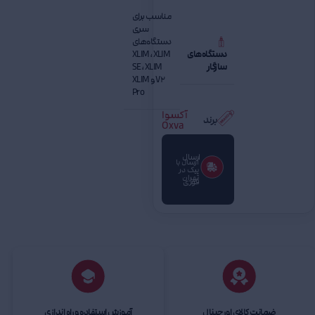
مناسب برای
سری
دستگاه‌های
دستگاه‌های
XLIM، XLIM
سازگار
SE، XLIM
V2 و XLIM
Pro
آکسوا
برند
Oxva
ارسال
ارسال با
پیک در
تهران
فوری
ضمانت کالای اورجینال
آموزش استفاده و راه اندازی