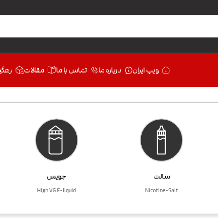
ویپ ایران
درباره ما
تماس با ما
مقالات
رهگی
سالت
جویس
High VG E-liquid
Nicotine-Salt