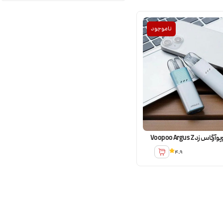
ناموجود
زد Voopoo Argus Z
4.9