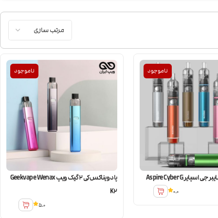
ناموجود
ناموجود
سپایر Aspire Cyber G
پاد ویناکس کی ۲ گیک ویپ Geekvape Wenax
K2
0.0
5.0