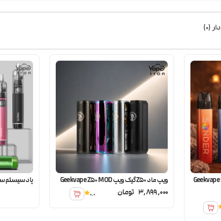
ار
(
0
)
گیک ویپ Geekvape Sonder
ویپ ماد Z50 گیک ویپ Geekvape Z50 MOD
پاد سیستم سایبر جی ا
3,899,000
تومان
0.0