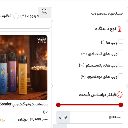
موجود
(
3
)
تخفیف د
نوع دستگاه
ویپ ها
(
1
)
ویپ های اقتصادی
(
3
)
ویپ های پادسیستم
(
3
)
ویپ های دومنظوره
(
6
)
فیلتر براساس قیمت
پاد ساندر کیو دو 
Q2
تومان
3,499,000
تومان
5.0