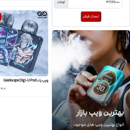
تومان
اعمال فیلتر
ویپ پاد Geekvape Digi-U Pod
4.6