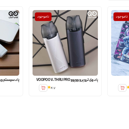
ناموجود
ناموجود
پاد وی ترو پرو ووپوو VOOPOO V.THRU PRO
پاد سیستم ووپو آرگاس 
4.7