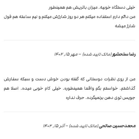
خیلی دستگاه خوبیه. میزان باتریش هم همینطور
من دائم دارم استفاده میکنم هر دو روز شارژش میکنم و نیم ساعته هم فول
شارژ میشه
رضا سلحشور
–
مهر 15, 1402
(مالک تایید شده)
من از روی نظرات دوستانی که گفته بودن خوش دست و سبکه سفارش
گذاشتم. خواستم بگم واقعا همینطوره. خیلی کام خوبی میده. اصلا هم
جویس توی دهن برنمیگرده. حرف نداره
محمدحسین صالحی
–
آذر 15, 1402
(مالک تایید شده)