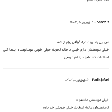
Sanaz Iz
–
شهریور 10, 1402
من این پاد رو هدیه گرفتن برام از شما
خیلی دوستش دارم خیلی باحاله تجربه خیلی خوبی بود.اومدم اینجا کلی
اطلاعات کاملشو خوندم مرسی
Padis jafari
–
شهریور 11, 1402
خیلی دوسش داشتم☺️
کامدهیش عالیه استایل خیلی ظریفی خم داره