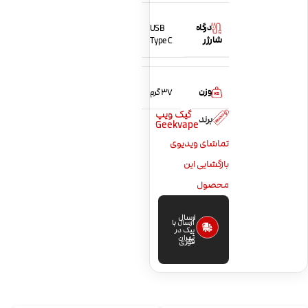
درگاه
USB
شارژر
Type C
وزن
37 گرم
گیک ویپ
برند
Geekvape
تماشای ویدیوی
بازگشایی این
محصول
ارسال
ارسال با
پیک در
تهران
فوری