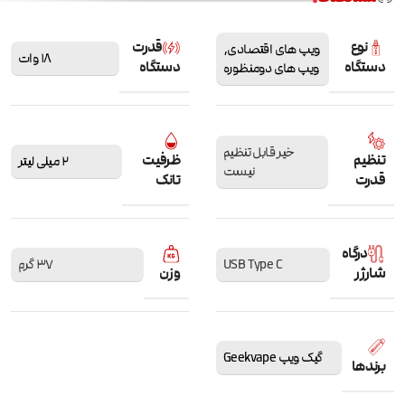
نوع
قدرت
ویپ های اقتصادی
,
18 وات
دستگاه
دستگاه
ویپ های دومنظوره
خیر قابل تنظیم
تنظیم
ظرفیت
2 میلی لیتر
نیست
قدرت
تانک
درگاه
USB Type C
37 گرم
شارژر
وزن
گیک ویپ Geekvape
برندها