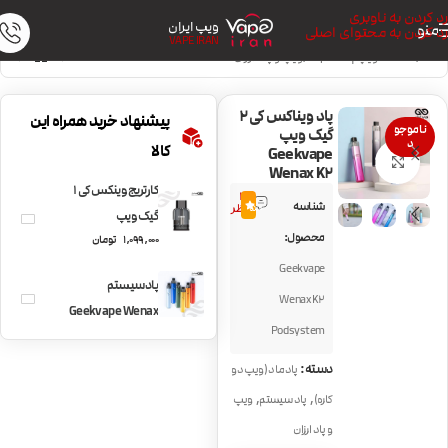
رد کردن به ناوبری
ویپ ایران
منو
رد کردن به محتوای اصلی
VAPE IRAN
خانه
/
دستگاه ویپ | Vape Kit
/
ویپ و پاد ارزان
پاد ویناکس کی ۲
پیشنهاد خرید همراه این
ناموجو
گیک ویپ
د
کالا
Geekvape
بزرگنمایی تصویر
Wenax K2
کارتریج وینکس کی ۱
17
شناسه
5.0
نظر
گیک ویپ
محصول:
1,099,000
تومان
Geekvape Wenax
K1
Geekvape
پادسیستم
Wenax K2
Geekvape Wenax
Podsystem
K1
دسته:
پادماد (ویپ دو
,
,
کاره)
پاد سیستم
ویپ
و پاد ارزان