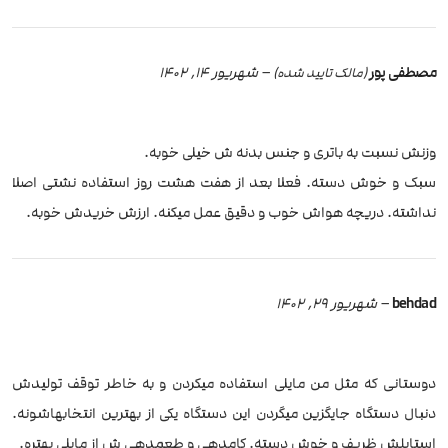
مصطفی پور
–
شهریور 14, 1402
(مالک تایید شده)
وزنش نسبت به باتری و جنس بدنه ش خیلی خوبه.
سبک و خوش دسته. فعلا بعد از هفت هشت روز استفاده نشتی اصلا
نداشته. دریچه هواش خوب و دقیق عمل میکنه. ارزش خریدش خوبه.
behdad
–
شهریور 29, 1402
دوستانی که مثل من مایلی استفاده میکردن و به خاطر توقف تولیدش
دنبال دستگاه جایگزین میگردن این دستگاه یکی از بهترین انتخابهاشونه.
استایلش ظریف و خوش دسته. کامدهی و طعمدهی ش از مایلی بهتره.