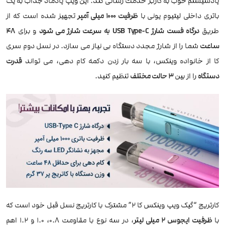
پادسیستم خوب به کاربر خدمت رسانی کند. این ویپ پادماد جذاب به یک
باتری داخلی لیتیوم یونی با
ظرفیت 1000 میلی آمپر
تجهیز شده است که از
طریق
درگاه فست شارژ USB Type-C
به سرعت شارژ می شود
و برای
48
ساعت
شما را از شارژ مجدد دستگاه بی نیاز می سازد. در نسل دوم سری
کا از خانواده وینکس، با سه بار زدن دکمه کام دهی، می تواند
قدرت
دستگاه
را از بین
3 حالت مختلف
تنظیم کنید.
کارتریج “گیک ویپ وینکس کا 2” مشترک با کارتریج نسل قبل خود است که
با
ظرفیت ایجوس 2 میلی لیتر
، در سه نوع با مقاومت 0.8، 1.0 و 1.2 اهم