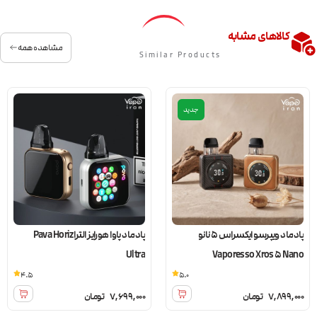
کالاهای مشابه
مشاهده همه
Similar Products
جدید
پادماد ویپرسو ایکسراس 5 نانو
پادماد پاوا هورایز الترا Pava Horiz
Ultra
Vaporesso Xros 5 Nano
4.5
5.0
7,899,000
تومان
7,699,000
تومان