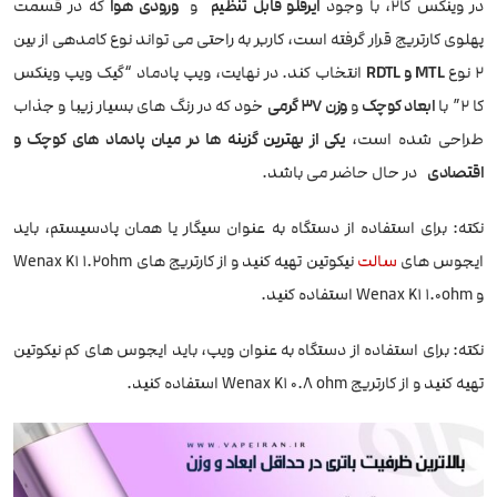
در وینکس کا2، با وجود
ایرفلو قابل تنظیم
و
ورودی هوا
که در قسمت
پهلوی کارتریج قرار گرفته است، کاربر به راحتی می تواند نوع کامدهی از بین
2 نوع
MTL و RDTL
انتخاب کند. در نهایت، ویپ پادماد “گیک ویپ وینکس
کا 2” با
ابعاد کوچک
و
وزن 37 گرمی
خود که در رنگ های بسیار زیبا و جذاب
طراحی شده است،
یکی از بهترین گزینه ها در میان پادماد های کوچک و
اقتصادی
در حال حاضر می باشد.
نکته: برای استفاده از دستگاه به عنوان سیگار یا همان پادسیستم، باید
ایجوس های
سالت
نیکوتین تهیه کنید و از کارتریج های Wenax K1 1.2ohm
و Wenax K1 1.0ohm استفاده کنید.
نکته: برای استفاده از دستگاه به عنوان ویپ، باید ایجوس های کم نیکوتین
تهیه کنید و از کارتریج Wenax K1 0.8 ohm استفاده کنید.