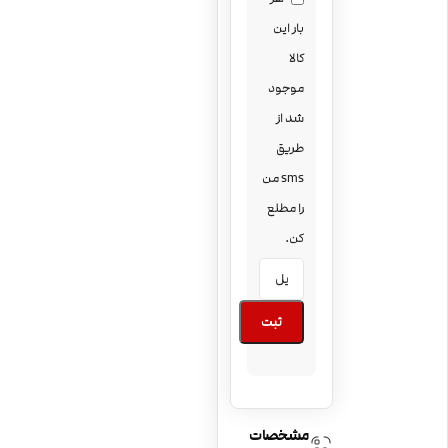
بار این
کالا
موجود
شد از
طریق
sms من
را مطلع
کن.
ثبت
مشخصات