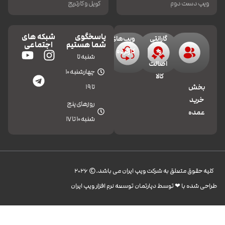
ویپ دست دوم
کویل و کارتریج
پاسخگوی
شبکه های
گارانتی
ویپ‌های
شما هستیم
اجتماعی
و
کارکرده
شنبه تا
اصالت
چهارشنبه 10
کالا
تا 19
بخش
خرید
روزهای پنج
عمده
شنبه 10 تا 17
کليه حقوق متعلق به شرکت ویپ ایران می باشد.© 2026
طراحی شده با ❤︎ توسط دپارتمان توسعه نرم افزار ویپ ایران