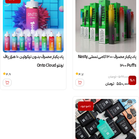
پاد یکبار مصرف 1200 کامی نستی Nasty
پاد یکبار مصرف بدون نیکوتین ۱۰ هزار پاف
1200 Puffs
اونتو Onto Cloud
4.9
4.7
599,000
تومان
%8
550,000
تومان
ناموجود