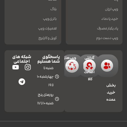
ویپ ارزان
بلاگ
خرید پادماد
باتری ویپ
پاد یکبار مصرف
تعمیرات ویپ
ویپ دست دوم
کویل و کارتریج
پاسخگوی
شبکه های
گارانتی
ویپ‌های
شما هستیم
اجتماعی
و
کارکرده
شنبه تا
اصالت
چهارشنبه 10
کالا
تا 19
بخش
خرید
روزهای پنج
عمده
شنبه 10 تا 17