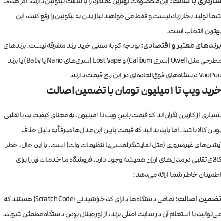
سازگاری با سالت:
این محصولات بهترین عملکرد را با سالت نیکوتین دارند. اگر هدف
شما تولید بخار زیاد نیست و فقط می‌خواهید نیاز بدن به نیکوتین را رفع کنید، این
بهترین انتخاب است.
برندهای معتبر و اقتصادی:
بودجه کم به معنی خرید برند متفرقه نیست. برندهای
مطرحی مثل Uwell (سری Caliburn) و Lost Vape (سری‌های Nano یا Baby) یا برند
VooPoo دستگاه‌های فوق‌العاده‌ای در این رنج قیمت دارند.
خرید ویپ تا 1 میلیون تومان با تضمین اصالت
بسیاری از کاربران نگران‌اند که قیمت پایینِ ویپ تا 1 میلیون، به معنای کیفیت بد یا تقلبی
بودن کالا باشد. اما باید بدانید که قیمت پایین این مدل‌ها صرفاً به دلیل حذف
آپشن‌های غیرضروری (مثل نمایشگر لمسی یا تنظیمات وات) است. با این حال، خطر
کالای تقلبی در مدل‌های ارزان همیشه وجود دارد. فروشگاه ما خدمات زیر را برای
اطمینان خاطر شما ارائه می‌دهد:
تضمین اصالت:
تمامی دستگاه‌ها دارای کد خراشیدنی (Scratch Code) هستند که
می‌توانید با استعلام آن در سایت اصلی برند، از اورجینال بودن دستگاه مطمئن شوید.