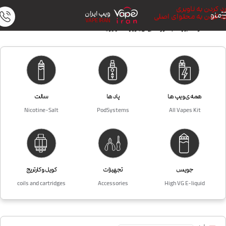
رد کردن به ناوبری
ویپ ایران
منو
رد کردن به محتوای اصلی
VAPE IRAN
خانه
/
محصولات برچسب خورده “بهترین ویپ تا 1 میلیون”
همه ی ویپ ها
پاد ها
سالت
Nicotine-Salt
PodSystems
All Vapes Kit
جویس
تجهیزات
کویل و کارتریج
coils and cartridges
Accessories
High VG E-liquid