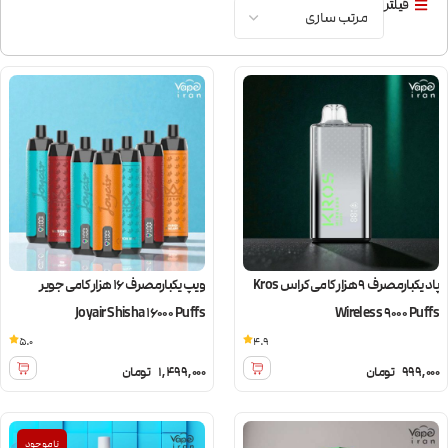
فیلتر
پاد یکبارمصرف 9 هزار کامی کراس Kros
ویپ یکبارمصرف 16 هزار کامی جویر
Joyair Shisha 16000 Puffs
Wireless 9000 Puffs
5.0
4.9
999,000
تومان
1,499,000
تومان
ناموجود