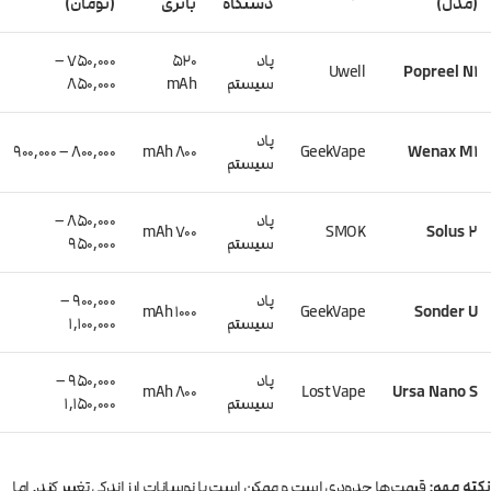
(مدل)
دستگاه
باتری
(تومان)
پاد
520
۷۵۰,۰۰۰ –
Uwell
Popreel N1
سیستم
mAh
۸۵۰,۰۰۰
پاد
۸۰۰,۰۰۰ – ۹۰۰,۰۰۰
800 mAh
GeekVape
Wenax M1
سیستم
پاد
۸۵۰,۰۰۰ –
700 mAh
SMOK
Solus 2
سیستم
۹۵۰,۰۰۰
پاد
۹۰۰,۰۰۰ –
1000 mAh
GeekVape
Sonder U
سیستم
۱,۱۰۰,۰۰۰
پاد
۹۵۰,۰۰۰ –
800 mAh
Lost Vape
Ursa Nano S
سیستم
۱,۱۵۰,۰۰۰
نکته مهم
: قیمت‌ها حدودی است و ممکن است با نوسانات ارز اندکی تغییر کند. اما