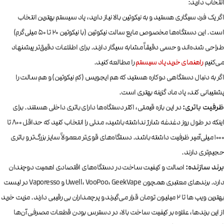
انتخاب دارید:
اگر یک فرد سیگاری هستید و به نیکوتین بالا نیاز دارید، پاد سیستم بهترین انتخاب
است. این دستگاه‌ها مخصوص مایع سالت نیکوتین (با نیکوتین ۲۰ تا ۵۰ میلی‌گرم)
طراحی شده‌اند و حسی دقیقاً مشابه سیگار دارند. برای اطلاعات دقیق‌تر پیشنهاد
می‌کنیم
راهنمای خرید پاد سیستم
را مطالعه کنید.
اگر به دنبال دستگاهی دوکاره هستید که هم ایجویس (کم نیکوتین) و هم سالت را
پشتیبانی کند، پاد ماد گزینه بهتری است.
ظرفیت باتری:
در این بازه قیمتی، اکثر دستگاه‌ها دارای باتری داخلی هستند. برای
اینکه در طول روز دغدغه شارژ نداشته باشید، مدلی را انتخاب کنید که حداقل ۸۰۰ تا
۱۰۰۰ میلی‌آمپر ظرفیت داشته باشد. دستگاه‌های قوی‌تر معمولاً سایز بزرگ‌تر و باتری
حجیم‌تری دارند.
برند سازنده:
اصالت و کیفیت ساخت در دستگاه‌های اقتصادی اهمیت دوچندان
دارد. برندهای معتبری همچون Uwell، VooPoo، GeekVape و Vaporesso در لیست
بهترین ویپ ها تا ۲ میلیون تومان قرار می‌گیرند و پرچمداران بی رقیبی دارند. مزیت خرید
از این برندها، علاوه بر کیفیت ساخت بالا، در دسترس بودن قطعات مصرفی آن‌ها