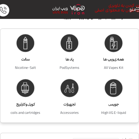
رد کردن به ناوبری
ویپ ایران
منو
رد کردن به محتوای اصلی
VAPE IRAN
خانه
/
محصولات برچسب خورده “بهترین ویپ تا ۲ میلیون”
همه ی ویپ ها
پاد ها
سالت
Nicotine-Salt
PodSystems
All Vapes Kit
جویس
تجهیزات
کویل و کارتریج
coils and cartridges
Accessories
High VG E-liquid