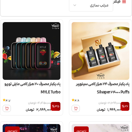
فیلتر
پاد یکبار مصرف 24 هزار کامی سیلویپر
پاد یکبار مصرف ۲۰ هزار کامی مایلی توربو
MYLE Turbo
Silvaper 24000 Puffs
4.7
4.9
2,699,000
تومان
4,450,000
تومان
%35
%26
1,999,000
تومان
2,899,000
تومان
ناموجود
ناموجود