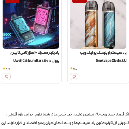
پاد سیستم اوبلیسک یو گیک ویپ
پاد یکبار مصرف 16 هزار کامی کالیبرن
Geekvape Obelisk U
یوول Uwell Caliburn Bar s16000
4.9
5.0
اگر قصد خرید ویپ تا ۲ میلیون دارید، خبر خوبی برای شما داریم. در این بازه قیمتی،
گلچینی از باکیفیت‌ترین پاد سیستم‌ها و پاد مادهای میان‌رده و اقتصادی قرار دارند. این