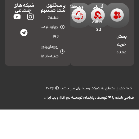
پاسخگوی
شبکه های
گارانتی
ویپ‌های
شما هستیم
اجتماعی
و
کارکرده
شنبه تا
اصالت
چهارشنبه 10
کالا
تا 19
بخش
خرید
روزهای پنج
عمده
شنبه 10 تا 17
کليه حقوق متعلق به شرکت ویپ ایران می باشد.© 2026
طراحی شده با ❤︎ توسط دپارتمان توسعه نرم افزار ویپ ایران