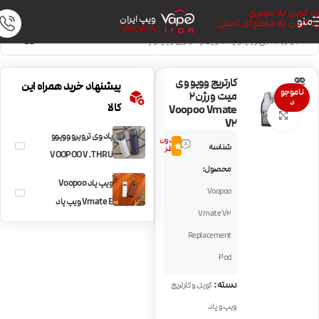
رد کردن به ناوبری
ویپ ایران
منو
رد کردن به محتوای اصلی
VAPE IRAN
خانه
/
لوازم جانبی ویپ و پاد
/
کویل و کارتریج ویپ و پاد
کارتریج ووپو وی
پیشنهاد خرید همراه این
ناموجو
میت ورژن2
د
کالا
Voopoo Vmate
بزرگنمایی تصویر
V2
پاد وی ترو پرو ووپوو
بدون
شناسه
0.0
نظر
VOOPOO V.THRU
محصول:
PRO
ویپ پاد Voopoo
Voopoo
Vmate E ویپ پاد
Vmate V2
ووپوو وی میت ای
Replacement
Pod
دسته:
کویل و کارتریج
ویپ و پاد