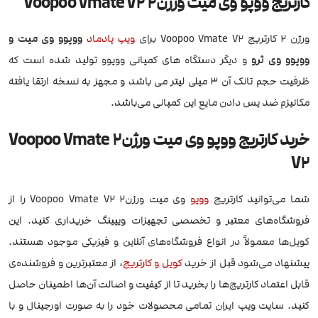
کارتریج ووپو وی میت ورژن2 Voopoo Vmate V2
ورژن 2 کارتریج Voopoo Vmate V2 برای
ویپ
پادماد
ووپوو وی میت و
ووپوو وی ثرو
و دیگر دستگاه های کمپانی ووپوو تولید شده است که
ظرفیت حجم تانک آن 3 میلی لیتر می باشد و مجهز به نسخه ارتقا یافته
مکانیزم ضد پس دادن مایع این کمپانی می‌باشد.
خرید کارتریج ووپو وی میت ورژن2 Voopoo Vmate
V2
شما می‌توانید کارتریج
ووپو
وی میت ورژن2 Voopoo Vmate V2 را از
فروشگاه‌های معتبر و تخصصی تجهیزات ویپینگ خریداری کنید. این
کویل‌ها معمولاً در انواع فروشگاه‌های آنلاین و فیزیکی موجود هستند.
پیشنهاد می‌شود قبل از خرید
کویل و کارتریج
، از معتبرترین و فروشنده‌ی
قابل اعتماد کارتریج‌ها را بخرید تا از کیفیت و اصالت آن‌ها اطمینان حاصل
کنید. سایت ویپ ایران تمامی محصولات خود را به صورت اورجینال و با