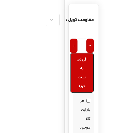
مقاومت کویل
+
-
افزودن
به
سبد
خرید
هر
بار این
کالا
موجود