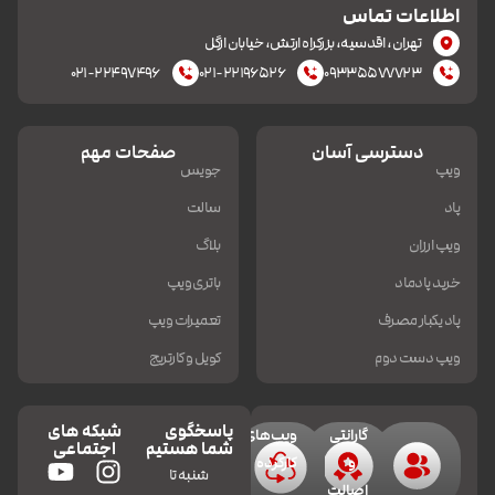
اطلاعات تماس
تهران، اقدسیه، بزرکراه ارتش، خیابان ازگل
۰۲۱-۲۲۴۹۷۴۹۶
۰۲۱-۲۲۱۹۶۵۲۶
۰۹۳۳۵۵۷۷۷۲۳
دسترسی آسان
صفحات مهم
ویپ
جویس
پاد
سالت
ویپ ارزان
بلاگ
خرید پادماد
باتری ویپ
پاد یکبار مصرف
تعمیرات ویپ
ویپ دست دوم
کویل و کارتریج
پاسخگوی
شبکه های
گارانتی
ویپ‌های
شما هستیم
اجتماعی
و
کارکرده
شنبه تا
اصالت