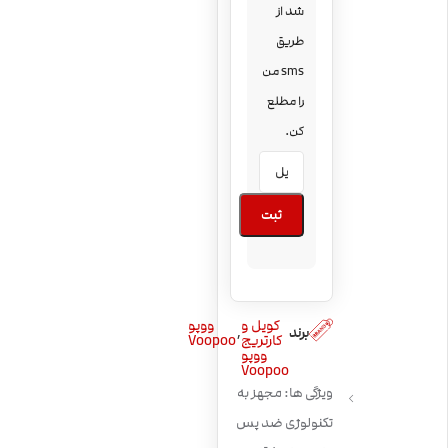
شد از
طریق
sms من
را مطلع
کن.
ثبت
کویل و
ووپو
,
برند
کارتریج
Voopoo
ووپو
Voopoo
ویژگی ها: مجهز به
تکنولوژی ضد پس