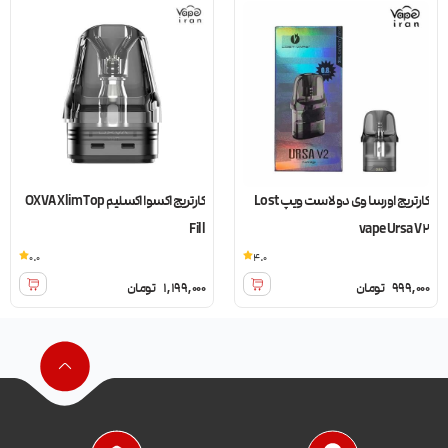
کارتریج اورسا وی دو لاست ویپ Lost
کارتریج اکسوا اکسلیم OXVA Xlim Top
Fill
vape Ursa V2
0.0
4.0
999,000
تومان
1,199,000
تومان