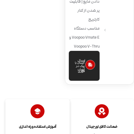
دادن مایع | قابلیت
پر شدن از کنار
کارتریج
مناسب دستگاه
Voopoo Vmate E و
Voopoo V-Thru
ارسال
ارسال با
پیک در
تهران
فوری
ضمانت کالای اورجینال
آموزش استفاده و راه اندازی