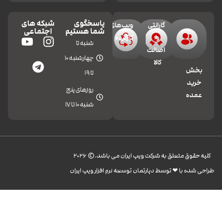
پاسخگوی
شبکه های
گارانتی
ویپ‌های
شما هستیم
اجتماعی
و
کارکرده
شنبه تا
اصالت
چهارشنبه 10
کالا
بخش
تا 19
خرید
روزهای پنج
عمده
شنبه 10 تا 17
کليه حقوق متعلق به شرکت ویپ ایران می باشد.© 2026
طراحی شده با ❤︎ توسط دپارتمان توسعه نرم افزار ویپ ایران