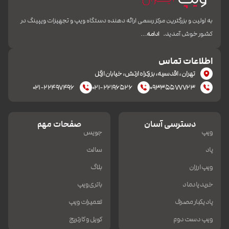
به اولین و بزرگترین مرکز رسمی ارائه دهنده دستگاه ویپ و تجهیزات ویپینگ در
کشور خوش آمدید.
ادامه…
اطلاعات تماس
تهران، اقدسیه، بزرکراه ارتش، خیابان ازگل
۰۲۱-۲۲۴۹۷۴۹۶
۰۲۱-۲۲۱۹۶۵۲۶
۰۹۳۳۵۵۷۷۷۲۳
دسترسی آسان
صفحات مهم
ویپ
جویس
پاد
سالت
ویپ ارزان
بلاگ
خرید پادماد
باتری ویپ
پاد یکبار مصرف
تعمیرات ویپ
ویپ دست دوم
کویل و کارتریج