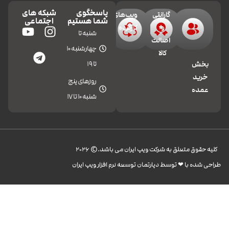
پاسخگوی
شبکه های
گارانتی
ویپ‌های
شما هستیم
اجتماعی
و
کارکرده
شنبه تا
اصالت
چهارشنبه 10
کالا
تا 19
بخش
خرید
روزهای پنج
عمده
شنبه 10 تا 17
کليه حقوق متعلق به شرکت ویپ ایران می باشد.© 2026
طراحی شده با ❤︎ توسط دپارتمان توسعه نرم افزار ویپ ایران