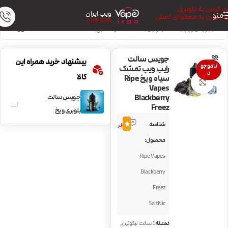
رد کردن به ناوبری
ویپ ایران
منو
رد کردن به محتوای اصلی
VAPE IRAN
خانه
/
جویس ویپ
/
سالت نیکوتین
/
سالت خنک و نعنایی
جویس سالت
پیشنهاد خرید همراه این
ناموجو
رایپ ویپ تمشک
د
کالا
سیاه و یخ Ripe
بزرگنمایی تصویر
Vapes
Blackberry
جویس سالت
Freez
بلوبری و یخ
5
PodSalt
شناسه
4.8
نظر
Blueberry Mist
محصول:
Ripe Vapes
Blackberry
Freez
SaltNic
,
دسته:
سالت نیکوتین