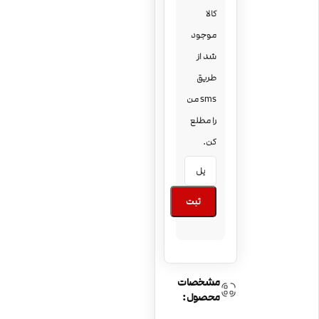
کالا
موجود
شد از
طریق
sms من
را مطلع
کن.
ثبت
مشخصات
محصول: