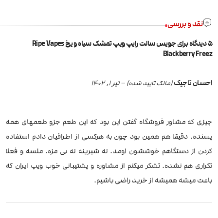
نقد و بررسی
5 دیدگاه برای
جویس سالت رایپ ویپ تمشک سیاه و یخ Ripe Vapes
Blackberry Freez
احسان تاجیک
–
تیر 1, 1402
(مالک تایید شده)
چیزی که مشاور فروشگاه گفتن این بود که این طعم جزو طعمهای همه
پسنده. دقیقا هم همین بود چون به هرکسی از اطرافیان دادم استفاده
کردن از دستگاهم خوششون اومد. نه شیرینه نه بی مزه. ملسه و فعلا
تکراری هم نشده. تشکر میکنم از مشاوره و پشتیبانی خوب ویپ ایران که
باعث میشه همیشه از خرید راضی باشیم.