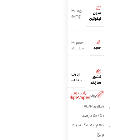
30mg
,
میزان
50mg
نیکوتین
حجم 30
حجم
میلی لیتر
ایالات
کشور
متحده
سازنده
رایپ ویپ
برند
RipeVapes
میزان VG/PG:
50/50 درصد
طعم: تمشک سیاه
و یخ