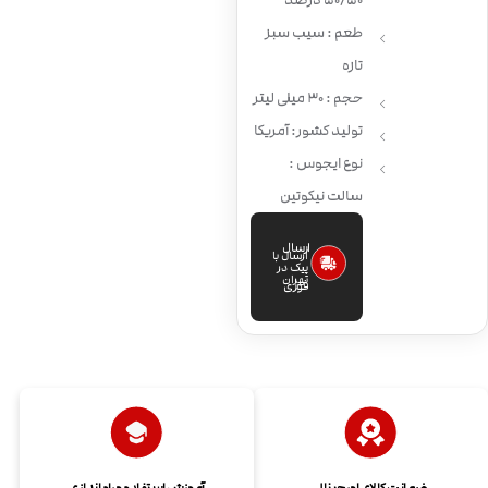
50/50 درصد
طعم : سیب سبز
تازه
حجم : 30 میلی لیتر
تولید کشور: آمریکا
نوع ایجوس :
سالت نیکوتین
ارسال
ارسال با
پیک در
تهران
فوری