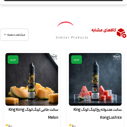
کالاهای مشابه
مشاهده همه
Similar Products
جدید
جدید
سالت هندوانه یخ کینگ کونگ King
سالت طالبی کینگ کونگ King Kong
Melon
Kong Lush Ice
5.0
5.0