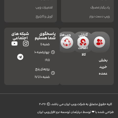
پاد یکبار مصرف
تعمیرات ویپ
ویپ دست دوم
کویل و کارتریج
پاسخگوی
شبکه های
گارانتی
ویپ‌های
شما هستیم
اجتماعی
و
کارکرده
شنبه تا
اصالت
چهارشنبه 10
کالا
تا 19
بخش
خرید
روزهای پنج
عمده
شنبه 10 تا 17
کليه حقوق متعلق به شرکت ویپ ایران می باشد.© 2026
طراحی شده با ❤︎ توسط دپارتمان توسعه نرم افزار ویپ ایران