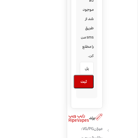
کالا
موجود
شد از
طریق
sms من
را مطلع
کن.
ثبت
رایپ ویپ
برند
RipeVapes
میزان VG/PG: