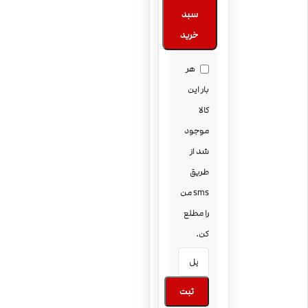
سبد
خرید
هر
بار این
کالا
موجود
شد از
طریق
sms من
را مطلع
کن.
ثبت