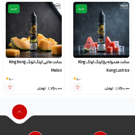
جدید
جدید
سالت هندوانه یخ کینگ کونگ King
سالت طالبی کینگ کونگ King Kong
Melon
Kong Lush Ice
5.0
5.0
1,750,000
تومان
1,750,000
تومان