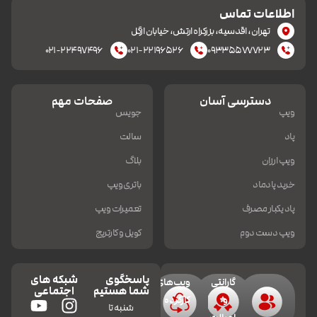
اطلاعات تماس
تهران، اقدسیه، بزرکراه ارتش، خیابان ازگل
۰۲۱-۲۲۴۹۷۴۹۶
۰۲۱-۲۲۱۹۶۵۲۶
۰۹۳۳۵۵۷۷۷۲۳
دسترسی آسان
صفحات مهم
ویپ
جویس
پاد
سالت
ویپ ارزان
بلاگ
خرید پادماد
باتری ویپ
پاد یکبار مصرف
تعمیرات ویپ
ویپ دست دوم
کویل و کارتریج
پاسخگوی
شبکه های
گارانتی
ویپ‌های
شما هستیم
اجتماعی
و
کارکرده
شنبه تا