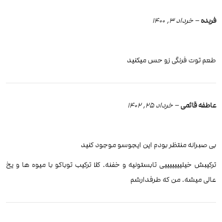
فریده
–
خرداد 3, 1400
طعم توت فرنگی زو حس میکنید
عاطفه قائمی
–
خرداد 25, 1402
بی صبرانه منتظر بودم این ایجوسو موجود کنید
ترکیبش خیلیییییییی تابستونیه و خفنه. کلا ترکیب توباکو با میوه ها و یخ
عالی میشه. من که طرفدارشم