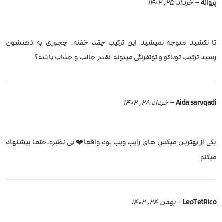
پروانه
–
خرداد 25, 1402
تا نکشید متوجه نمیشید این ترکیب چقد خفنه. چجوری به ذهنشون
رسید ترکیب توباکو و توتفرنگی میتونه انقدر جالب و جذاب باشه؟
Aida sarvqadi
–
خرداد 28, 1402
یکی از بهترین میکس های رایپ ویپ بود واقعا❤️ بی نظیره.حتما پیشنهاد
میکنم
LeoTetRico
–
بهمن 24, 1402