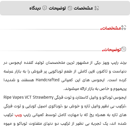
مشخصات
توضیحات
دیدگاه
مشخصات
توضیحات
برند رایپ ویپز ،یکی از مشهور ترین متخصصان تولید کننده ایجوس در
دنیاست و تاکنون لاین کاملی از طعم توباکویی پر فروش را به بازار عرضه
کرده است. ایجوس های این کمپانی Handcrafted هستند و شدیدا
پریمیوم و خاص به بازار ارائه میشوند.
ایجوس توباکو و وانیل کاستارد و توت فرنگی Ripe Vapes VCT Strawberry
،ترکیب بی نظیر وانیل تازه و خوش بو ،توباکوی اصیل کوبایی و توت فرنگی
های تازه به همراه یخ که با مهارت کامل توسط کمپانی رایپ
ویپ
ترکیب
شده اند، یک تجربه بی نظیر از ترکیب دو دنیای متفاوت توباکو و میوه