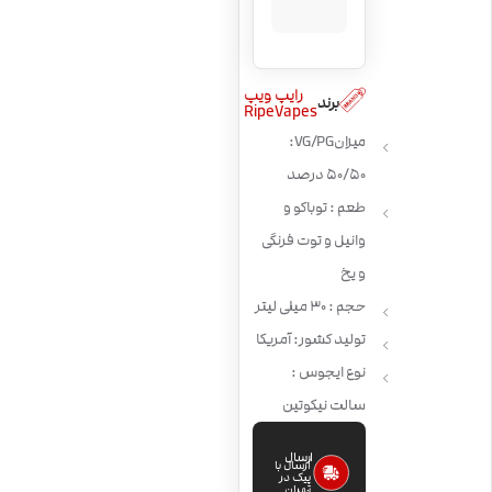
رایپ ویپ
برند
RipeVapes
میزان VG/PG:
50/50 درصد
طعم : توباکو و
وانیل و توت فرنگی
و یخ
حجم : 30 میلی لیتر
تولید کشور: آمریکا
نوع ایجوس :
سالت نیکوتین
ارسال
ارسال با
پیک در
تهران