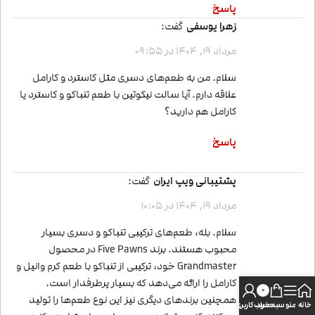
پاسخ
زهرا یوسفی
گفت:
مرداد 19, 1404 در 09:55
سلام. من به طعم‌های دسری مثل کاسترد و کارامل
علاقه دارم. آیا سالت نیکوتین با طعم تنباکو و کاسترد یا
کارامل هم دارید؟
پاسخ
پشتیبانی ویپ ایران
گفت:
مرداد 19, 1404 در 10:05
سلام. بله، طعم‌های ترکیبی تنباکو و دسری بسیار
محبوب هستند. برند Five Pawns در محصول
Grandmaster خود، ترکیبی از تنباکو با طعم کرم وانیل و
کارامل را ارائه می‌دهد که بسیار پرطرفدار است.
0
همچنین برندهای دیگری نیز این نوع طعم‌ها را تولید
خانه
منو
سبد خرید
حساب کاربری من