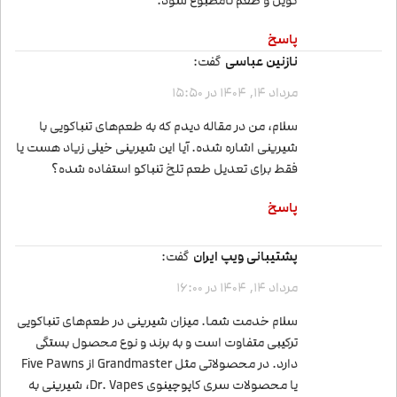
کویل و طعم نامطبوع شود.
پاسخ
نازنین عباسی
گفت:
مرداد 14, 1404 در 15:50
سلام، من در مقاله دیدم که به طعم‌های تنباکویی با
شیرینی اشاره شده. آیا این شیرینی خیلی زیاد هست یا
فقط برای تعدیل طعم تلخ تنباکو استفاده شده؟
پاسخ
پشتیبانی ویپ ایران
گفت:
مرداد 14, 1404 در 16:00
سلام خدمت شما. میزان شیرینی در طعم‌های تنباکویی
ترکیبی متفاوت است و به برند و نوع محصول بستگی
دارد. در محصولاتی مثل Grandmaster از Five Pawns
یا محصولات سری کاپوچینوی Dr. Vapes، شیرینی به